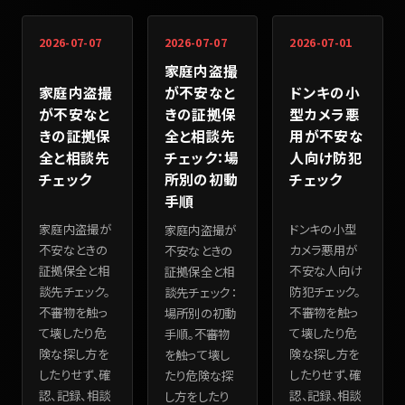
2026-07-07
2026-07-07
2026-07-01
家庭内盗撮
家庭内盗撮
ドンキの小
が不安なと
が不安なと
型カメラ悪
きの証拠保
きの証拠保
用が不安な
全と相談先
全と相談先
人向け防犯
チェック：場
チェック
チェック
所別の初動
手順
家庭内盗撮が
ドンキの小型
家庭内盗撮が
不安なときの
カメラ悪用が
不安なときの
証拠保全と相
不安な人向け
証拠保全と相
談先チェック。
防犯チェック。
談先チェック：
不審物を触っ
不審物を触っ
場所別の初動
て壊したり危
て壊したり危
手順。不審物
険な探し方を
険な探し方を
を触って壊し
したりせず、確
したりせず、確
たり危険な探
認、記録、相談
認、記録、相談
し方をしたり