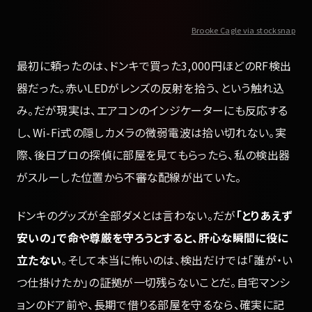
Brooke Cagle via stocksnap
最初に頼ったのは、ドンキで買った3,000円ほどのRF検出
器だった。赤いLEDがレンズの反射を拾う、という触れ込
み。だが現実は、エアコンのインジケーターにも反応する
し、Wi-Fi式の隠しカメラの微弱電波は拾い切れない。実
際、後日プロの探偵に部屋を見てもらったら、私の検出器
がスルーした位置から不審な配線が出ていた。
ドンキのグッズが全部ダメとは言わない。だが
「とりあえず
安いの」で命や尊厳を守ろうとすると、肝心な瞬間に役に
立たない
。そして本当に怖いのは、検出だけでは「誰が・い
つ仕掛けたか」の証拠が一切残らないことだ。自宅マンシ
ョンのドア前や、長期で借りる部屋を守るなら、確実に記