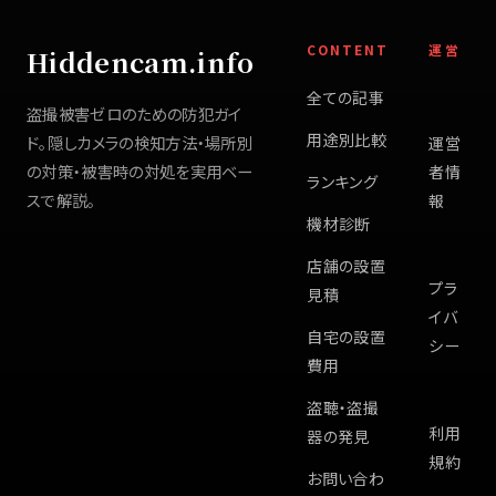
CONTENT
運営
Hiddencam.info
全ての記事
盗撮被害ゼロのための防犯ガイ
用途別比較
ド。隠しカメラの検知方法・場所別
運営
の対策・被害時の対処を実用ベー
者情
ランキング
スで解説。
報
機材診断
店舗の設置
プラ
見積
イバ
自宅の設置
シー
費用
盗聴・盗撮
利用
器の発見
規約
お問い合わ