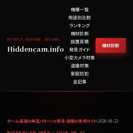
機種一覧
用途別比較
ランキング
機材診断
DETECT. DEFEND. SECURE.
設置見積
機材診断
Hiddencam.info
発見ガイド
小型カメラ対策
盗撮対策
家庭防犯
全記事
ホーム
›
盗撮の典型パターンと発見・通報の実用ガイド
›
2026-06-22
HIDDENCAM.INFO /
2026-06-22