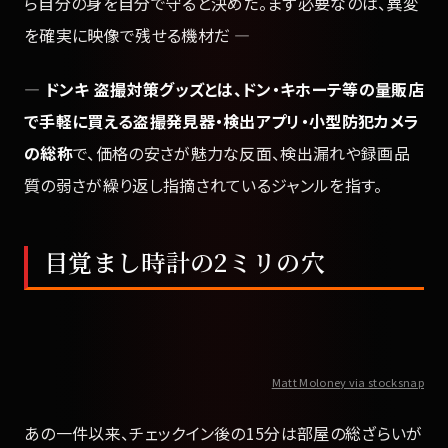
ら自分の身を自分で守ると決めた。まず必要なのは、異変
を確実に映像で残せる機材だ —
—
ドンキ 盗撮対策グッズとは、ドン・キホーテ等の量販店
で手軽に買える盗撮発見器・検出アプリ・小型防犯カメラ
の総称
で、価格の安さが魅力な反面、検出漏れや録画品
質の弱さが繰り返し指摘されているジャンルを指す。
目覚まし時計の2ミリの穴
Matt Moloney via stocksnap
あの一件以来、チェックイン後の15分は部屋の総ざらいが