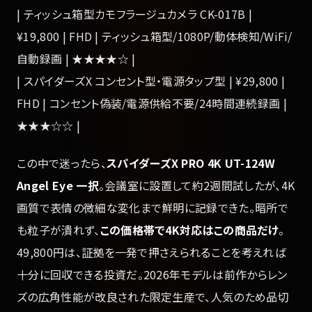
| ティッシュ箱型カモフラージュカメラ CK-017B |
¥19,800 | FHD | ティッシュ箱型/1080P/動体検知/WiFi/
自動録画 | ★★★★☆ |
| スパイダーズX コンセント型・電源タップ型 | ¥29,800 |
FHD | コンセント偽装/電源供給不要/24時間連続録画 |
★★★☆☆ |
この中で迷ったら、
スパイダーズX PRO 4K UT-124W
Angel Eye 一択
。会議室に設置して約2週間試したが、4K
画質で表情の微細な変化まで鮮明に記録できた。暗所で
も粒子が潰れず、
この価格帯で4K対応はこの商品だけ
。
49,800円は、証拠を一発で押さえられることを考えれば
十分に回収できる投資だ。2026年モデルは前作からレン
ズの広角性能が改良された限定生産で、人気のため品切