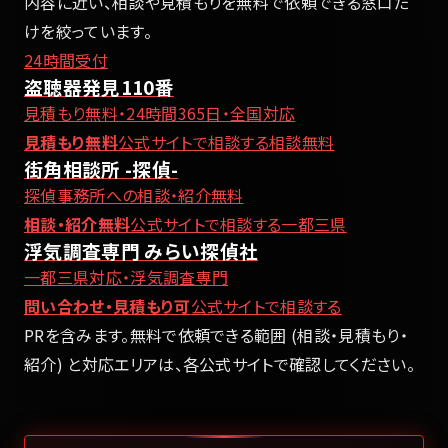
内容に近い、相談や見積もりを無料で依頼できる窓口だ
けを絞っています。
24時間受付
盗聴器発見110番
見積もり無料・24時間365日・全国対応
見積もり無料
公式サイトで相談する
相談無料
街角相談所 -探偵-
探偵事務所への相談・紹介無料
相談・紹介無料
公式サイトで相談する
一都三県
浮気調査専門 みらい探偵社
一都三県対応・浮気調査専門
問い合わせ・見積もり可
公式サイトで相談する
PRを含みます。無料で依頼できる範囲 (相談・見積もり・
紹介) と対応エリアは、各公式サイトで確認してください。