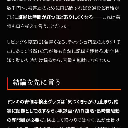
数千円〜、被害届のために再訪問すれば交通費と有給が
飛ぶ。
証拠は時間が経つほど取りにくくなる
——これは探
偵も口を揃えて言うことだった。
リビングや寝室に1台置くなら、ティッシュ箱型のような「そ
こにあって当然」の形が最も自然に記録を残せる。動体検
知で動いた時だけ録るから、容量も無駄にならない。
結論を先に言う
ドンキの安価な検出グッズは「気づくきっかけ」止まり。確
実に証拠として残すなら、4K録画・WiFi遠隔・長時間駆動
の専門機が必要
だ。検出して終わりではなく、誰が仕掛け