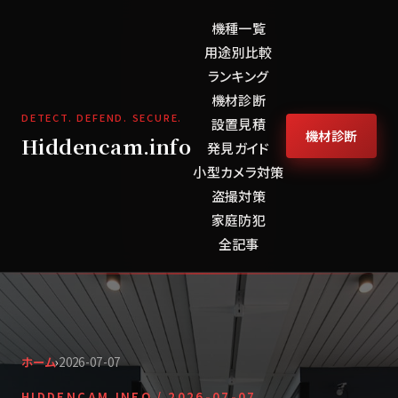
機種一覧
用途別比較
ランキング
機材診断
DETECT. DEFEND. SECURE.
設置見積
機材診断
Hiddencam.info
発見ガイド
小型カメラ対策
盗撮対策
家庭防犯
全記事
ホーム
›
2026-07-07
HIDDENCAM.INFO /
2026-07-07