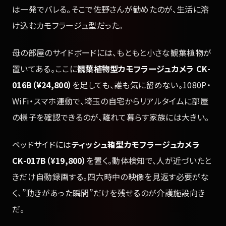
は一発でバレる。そこで佐野さんが勧めたのが、生活に溶
け込むカモフラージュ型だった。
母の部屋のサイドボードには、もともと小さな観葉植物が
置いてある。ここに
観葉植物型カモフラージュカメラ CK-
016B（¥24,800）
を足しても、誰も気に留めない。1080P・
WiFi・スマホ連動で、埼玉の自宅からリアルタイムに部屋
の様子を確認できるのが、離れて暮らす家族には大きい。
ベッドサイドには
ティッシュ箱型カモフラージュカメラ
CK-017B（¥19,800）
を置く。動体検知で、人が近づいたと
きだけ自動録画する。四六時中の映像を見返す必要がな
く、”動きがあった瞬間”だけを残せるのが介護施設向き
だ。