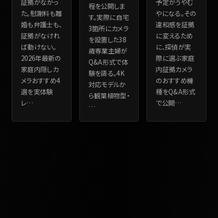
証拠がなかっ
予定がうやむ
程を公開しま
た。慰謝料も離
やになる。その
す。実際に自宅
婚も弁護士も、
違和感を証拠
3箇所にカメラ
証拠がなけれ
に変えるため
を設置した38
ば動けない。
に、探偵が実
歳専業主婦が
2026年最新の
際に選ぶ家庭
Q&A形式で体
家庭内隠しカ
内証拠カメラ
験を語る。4K
メラおすすめ4
のおすすめ機
対応モデルか
選を実体験
種をQ&A形式
ら観葉植物型・
レ
…
で公開
…
…