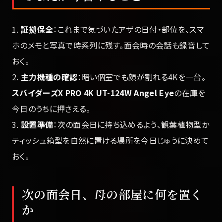
1.
証拠保全
：これまで気づいたアザの日付・部位を、スマ
ホのメモと写真で時系列に残す。面会時の会話も録音して
おく。
2.
主力機種の確認
：暗い個室でも顔が割れる4Kを一台。
スパイダーズX PRO 4K UT-124W Angel Eye
の在庫を
今日のうちに押さえる。
3.
設置準備
：次の面会日に持ち込めるよう、観葉植物型か
ティッシュ箱型を自然に置ける場所を今日じゅうに決めて
おく。
次の面会日、母の部屋に何を置く
か