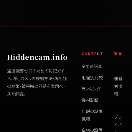
CONTENT
運営
Hiddencam.info
全ての記事
盗撮被害ゼロのための防犯ガイ
用途別比較
ド。隠しカメラの検知方法・場所別
運営
の対策・被害時の対処を実用ベー
者情
ランキング
スで解説。
報
機材診断
店舗の設置
プラ
見積
イバ
自宅の設置