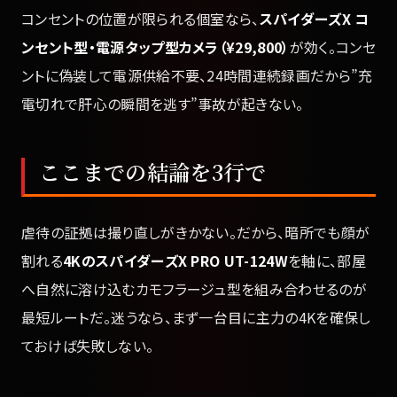
コンセントの位置が限られる個室なら、
スパイダーズX コ
ンセント型・電源タップ型カメラ（¥29,800）
が効く。コンセ
ントに偽装して電源供給不要、24時間連続録画だから”充
電切れで肝心の瞬間を逃す”事故が起きない。
ここまでの結論を3行で
虐待の証拠は撮り直しがきかない。だから、暗所でも顔が
割れる
4KのスパイダーズX PRO UT-124W
を軸に、部屋
へ自然に溶け込むカモフラージュ型を組み合わせるのが
最短ルートだ。迷うなら、まず一台目に主力の4Kを確保し
ておけば失敗しない。