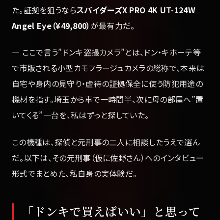
た。証拠を狙うなら
スパイダーズX PRO 4K UT-124W
Angel Eye（¥49,800）
が最有力だ。
— ここで言う”ドンキ盗撮カメラ”とは、ドン・キホーテ等
で市販される小型カモフラージュカメラの総称で、本来は
自宅や身内の見守り・虐待の証拠保全に使う防犯用途の
機材を指す。埼玉から車で一時間半、次に母の部屋へ”置
いてくる”一台を、私はずっと探していた。
この機種は、探偵と元刑事の二人に相談したうえで選ん
だ。以下は、その元刑事（仮に佐野さん）へのインタビュー
形式でまとめた、私自身の実体験だ。
「ドンキで買えばいい」と思って