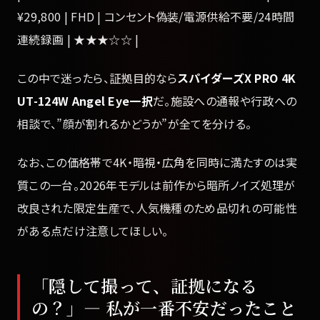
¥29,800 | FHD | コンセント偽装/電源供給不要/24時間
連続録画 | ★★★☆☆ |
この中で迷ったら、証拠目的なら
スパイダーズX PRO 4K
UT-124W Angel Eye一択
だ。施設への通報や行政への
相談で、”顔が割れるかどうか”が全てを分ける。
なお、この価格帯で4K・暗視・広角を同時に満たすのは実
質この一台。2026年モデルは前作から暗所ノイズ処理が
改良された限定生産で、人気機種のため品切れの可能性
がある点だけ注意してほしい。
「隠して撮って、証拠になる
の？」— 私が一番不安だったこと