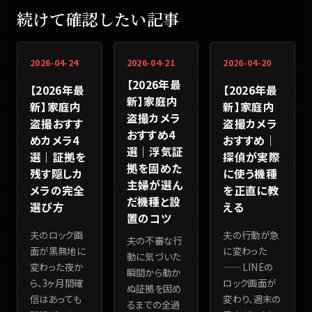
続けて確認したい記事
2026-04-24
2026-04-21
2026-04-20
【2026年最
【2026年最
【2026年最
新】家庭内
新】家庭内
新】家庭内
盗撮カメラ
盗撮おすす
盗撮カメラ
おすすめ4
めカメラ4
おすすめ｜
選｜浮気証
選｜証拠を
探偵が実際
拠を固めた
残す隠しカ
に使う機種
主婦が選ん
メラの完全
を正直に教
だ機種と設
選び方
える
置のコツ
夫のロック画
夫の行動が急
夫の不審な行
面が黒無地に
に変わった
動に気づいた
変わった夜か
——LINEの
瞬間から動か
ら、3ヶ月間確
ロック画面が
ぬ証拠を固め
信はあっても
変わり、週末の
るまでの全過