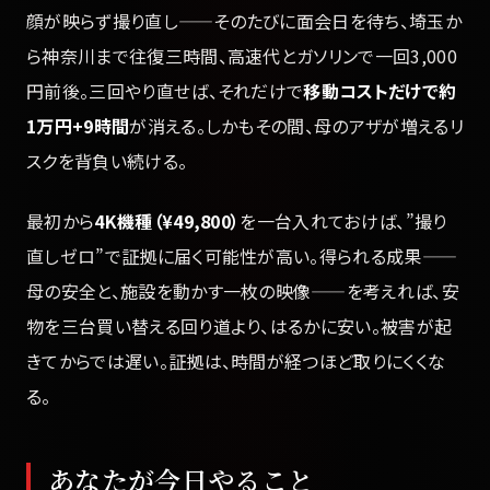
顔が映らず撮り直し——そのたびに面会日を待ち、埼玉か
ら神奈川まで往復三時間、高速代とガソリンで一回3,000
円前後。三回やり直せば、それだけで
移動コストだけで約
1万円+9時間
が消える。しかもその間、母のアザが増えるリ
スクを背負い続ける。
最初から
4K機種（¥49,800）
を一台入れておけば、”撮り
直しゼロ”で証拠に届く可能性が高い。得られる成果——
母の安全と、施設を動かす一枚の映像——を考えれば、安
物を三台買い替える回り道より、はるかに安い。被害が起
きてからでは遅い。証拠は、時間が経つほど取りにくくな
る。
あなたが今日やること