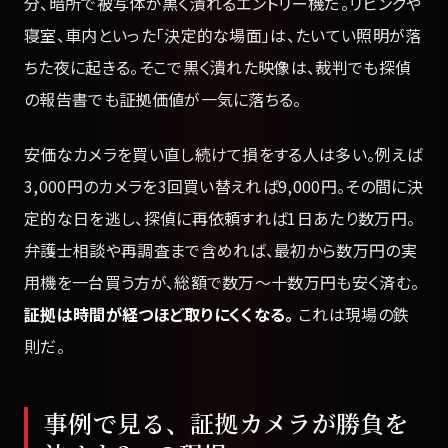
分、暗所で被写体が黒く潰れるエントリー機だ。リビングや
寝室、車内といった「決定的な場面」は、たいてい照明が落
ちた夜に起きる。そこで黒く潰れた映像は、裁判でも探偵
の報告書でも証拠価値が一気に落ちる。
安価なカメラを買い直し続けて損をする人は多い。例えば
3,000円のカメラを3回買い替えれば9,000円。その間に決
定的な日を逃し、探偵に再依頼すれば1日あたり数万円。
弁護士相談や再調査まで含めれば、最初から数万円の実
用機を一台買う方が、総額で数万〜十数万円も安く済む。
証拠は時間が経つほど取りにくくなる。
これは現場の鉄
則だ。
事例で見る、証拠カメラが勝負を