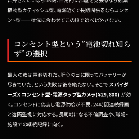
に押さえたいなら4K機、日常的に部屋を見張るなら観葉
植物型かティッシュ型、電源近くで長期間張るならコンセ
ント型——状況に合わせてこの順で選べば外さない。
コンセント型という”電池切れ知ら
ず”の選択
最大の敵は電池切れだ。肝心の日に限ってバッテリーが
尽きていた、という失敗は後を絶たない。そこで
スパイダ
ーズX コンセント型・電源タップ型カメラ(¥29,800)
が効
く。コンセントに偽装し電源供給が不要、24時間連続録画
と遠隔監視に対応する。長期戦になる不倫調査や、職場・
施設での継続記録に向く。