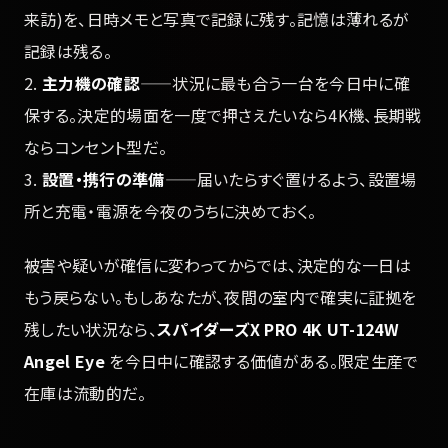
来訪)を、日時メモと写真で記録に残す。記憶は薄れるが
記録は残る。
2.
主力機の確認
——状況に最も合う一台を今日中に確
保する。決定的場面を一度で押さえたいなら4K機、長期戦
ならコンセント型だ。
3.
設置・携行の準備
——届いたらすぐ置けるよう、設置場
所と充電・電源を今夜のうちに決めておく。
被害や疑いが確信に変わってからでは、決定的な一日は
もう戻らない。もしあなたが、夜間の室内で確実に証拠を
残したい状況なら、
スパイダーズX PRO 4K UT-124W
Angel Eye
を今日中に確認する価値がある。限定生産で
在庫は流動的だ。