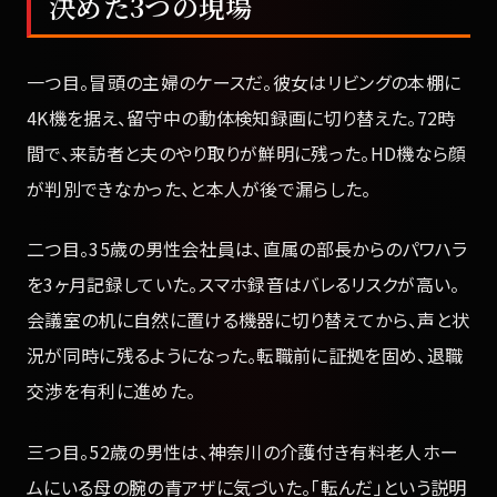
決めた3つの現場
一つ目。冒頭の主婦のケースだ。彼女はリビングの本棚に
4K機を据え、留守中の動体検知録画に切り替えた。72時
間で、来訪者と夫のやり取りが鮮明に残った。HD機なら顔
が判別できなかった、と本人が後で漏らした。
二つ目。35歳の男性会社員は、直属の部長からのパワハラ
を3ヶ月記録していた。スマホ録音はバレるリスクが高い。
会議室の机に自然に置ける機器に切り替えてから、声と状
況が同時に残るようになった。転職前に証拠を固め、退職
交渉を有利に進めた。
三つ目。52歳の男性は、神奈川の介護付き有料老人ホー
ムにいる母の腕の青アザに気づいた。「転んだ」という説明