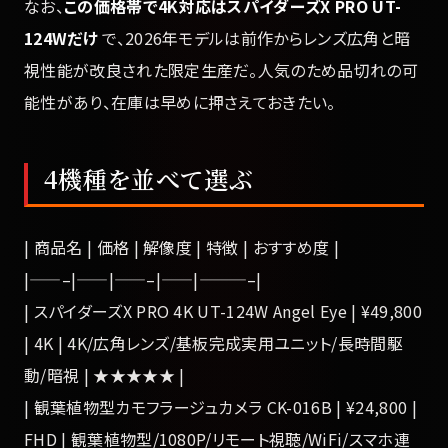
なお、
この価格帯で4K対応はスパイダーズX PRO UT-
124Wだけ
で、2026年モデルは前作からレンズ広角と暗
視性能が改良された限定生産だ。人気のため品切れの可
能性があり、在庫は早めに押さえておきたい。
4機種を並べて選ぶ
| 商品名 | 価格 | 解像度 | 特徴 | おすすめ度 |
|——–|——|——–|——|———–|
| スパイダーズX PRO 4K UT-124W Angel Eye | ¥49,800
| 4K | 4K/広角レンズ/基板完成実用ユニット/長時間駆
動/暗視 | ★★★★★ |
| 観葉植物型カモフラージュカメラ CK-016B | ¥24,800 |
FHD | 観葉植物型/1080P/リモート視聴/WiFi/スマホ連