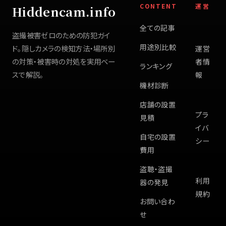
CONTENT
運営
Hiddencam.info
全ての記事
盗撮被害ゼロのための防犯ガイ
用途別比較
ド。隠しカメラの検知方法・場所別
運営
の対策・被害時の対処を実用ベー
者情
ランキング
スで解説。
報
機材診断
店舗の設置
プラ
見積
イバ
自宅の設置
シー
費用
盗聴・盗撮
利用
器の発見
規約
お問い合わ
せ