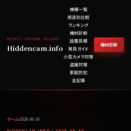
機種一覧
用途別比較
ランキング
機材診断
DETECT. DEFEND. SECURE.
設置見積
機材診断
Hiddencam.info
発見ガイド
小型カメラ対策
盗撮対策
家庭防犯
全記事
ホーム
›
2026-06-30
HIDDENCAM.INFO /
2026-06-30