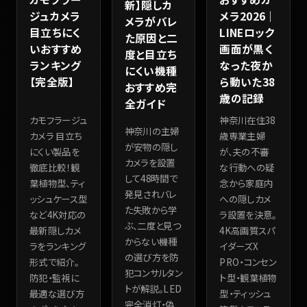
新】隠しカ
ジュカメラ
メラ2026｜
メラがバレ
目立ちにく
LINEロック
た原因と二
いおすすめ
画面が黒く
度と目立ち
ランキング
なった夜か
にくい機種
【完全版】
ら動いた38
おすすめ完
歳の記録
全ガイド
カモフラージュ
神奈川在住38
神奈川の主婦
カメラ 目立ち
歳専業主婦
が安物の隠し
にくい製品を
が、夫の不審
カメラを設置
徹底比較！観
な行動への疑
して48時間で
葉植物型、ティ
念から家庭内
発見されバレ
ッシュケース型
への隠しカメ
た失敗から学
など4K対応の
ラ設置を決意。
ぶ、二度と見つ
最新隠しカメ
4K高画質スパ
からない機種
ラをランキング
イダーズX
の選び方を防
形式で紹介。
PRO・コンセン
犯コンサルタン
防犯・監視に
ト型・観葉植物
トが解説。LED
最適な選び方
型・ティッシュ
完全消灯・偽