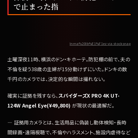
で止まった指
Inma%20Ib%E1%F1ez via stocksnap
土曜深夜11時、横浜のドン・キホーテ。防犯棚の前で、夫の
不倫を疑う38歳の主婦が15分動けずにいた。ドンキの数
千円のカメラでは、決定的な瞬間は撮れない。
確実に証拠を残すなら、
スパイダーズX PRO 4K UT-
124W Angel Eye(¥49,800)
が現状の最適解だ。
— 証拠用カメラとは、生活用品に偽装し動体検知・長時
間録画・遠隔視聴で、不倫やハラスメント、施設内虐待など