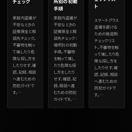
チェック
所別の初動
ト
手順
家庭内盗撮が
家庭内盗撮が
スマートグラス
不安なときの
不安なときの
盗撮を避ける
証拠保全と相
証拠保全と相
ための施設側
談先チェック。
談先チェック：
チェックリス
不審物を触っ
場所別の初動
ト。不審物を触
て壊したり危
手順。不審物
って壊したり危
険な探し方を
を触って壊し
険な探し方を
したりせず、確
たり危険な探
したりせず、確
認、記録、相談
し方をしたり
認、記録、相談
へ進むための
せず、確認、記
へ進むための
防犯ガイドで
録、相談へ進
防犯ガイドで
す。
…
むための防犯
す。
…
ガイドです。
…