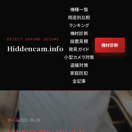
機種一覧
用途別比較
ランキング
機材診断
DETECT. DEFEND. SECURE.
設置見積
機材診断
Hiddencam.info
発見ガイド
小型カメラ対策
盗撮対策
家庭防犯
全記事
ホーム
›
2021-06-19
HIDDENCAM.INFO /
2021-06-19