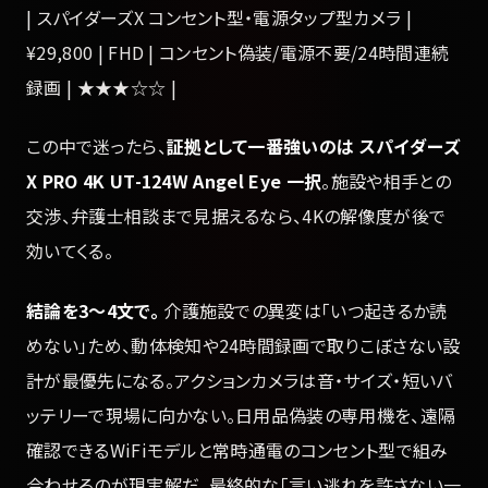
| スパイダーズX コンセント型・電源タップ型カメラ |
¥29,800 | FHD | コンセント偽装/電源不要/24時間連続
録画 | ★★★☆☆ |
この中で迷ったら、
証拠として一番強いのは スパイダーズ
X PRO 4K UT-124W Angel Eye 一択
。施設や相手との
交渉、弁護士相談まで見据えるなら、4Kの解像度が後で
効いてくる。
結論を3〜4文で。
介護施設での異変は「いつ起きるか読
めない」ため、動体検知や24時間録画で取りこぼさない設
計が最優先になる。アクションカメラは音・サイズ・短いバ
ッテリーで現場に向かない。日用品偽装の専用機を、遠隔
確認できるWiFiモデルと常時通電のコンセント型で組み
合わせるのが現実解だ。最終的な「言い逃れを許さない一