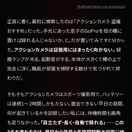
Matthew Henry via stocksnap
正直に書く。最初に検索したのは「アクションカメラ 盗撮
おすすめ」だった。手元にあった息子のGoProを母の棚に
置けば録れるんじゃないか、と。だが置いてみてすぐ分かっ
た。
アクションカメラは証拠用にはまったく向かない。
録
画ランプが光る、起動音がする、本体が大きくて棚の上で
完全に浮く。職員が部屋を掃除する数分で気づかれて終
わりだ。
そもそもアクションカメラはスポーツ撮影用で、バッテリー
は連続1〜2時間しかもたない。面会できない平日の昼間、
何が起きているかを記録したい私には、待機時間も画角
も足りなかった。
「目立たず・長く・自動で録れる」——この
3点を満たすのは、最初から偽装と長時間駆動を前提に作