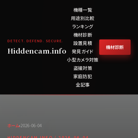
機種一覧
用途別比較
ランキング
機材診断
DETECT. DEFEND. SECURE.
設置見積
機材診断
Hiddencam.info
発見ガイド
小型カメラ対策
盗撮対策
家庭防犯
全記事
ホーム
›
2026-06-04
HIDDENCAM.INFO /
2026-06-04