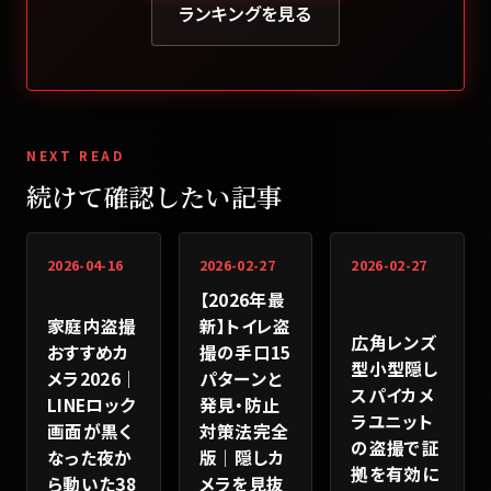
ランキングを見る
NEXT READ
続けて確認したい記事
2026-04-16
2026-02-27
2026-02-27
【2026年最
家庭内盗撮
新】トイレ盗
広角レンズ
おすすめカ
撮の手口15
型小型隠し
メラ2026｜
パターンと
スパイカメ
LINEロック
発見・防止
ラユニット
画面が黒く
対策法完全
の盗撮で証
なった夜か
版｜隠しカ
拠を有効に
ら動いた38
メラを見抜