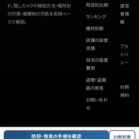
用途別比較
ド。隠しカメラの検知方法・場所別
運営
の対策・被害時の対処を実用ベー
者情
ランキング
スで解説。
報
機材診断
店舗の設置
プラ
見積
イバ
自宅の設置
シー
費用
盗聴・盗撮
利用
器の発見
規約
お問い合わ
せ
©
2026
Hiddencam.info
防犯・発見の手順を確認
30秒診断