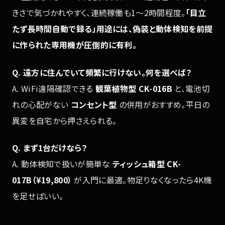
きさで気づかれやすく、連続稼働も1〜2時間程度。
「目立
たず長時間自動で録る」用途には、偽装と動体検知を前提
に作られた専用機が圧倒的に有利。
Q. 遠方に住んでいて頻繁に行けない。何を選べば？
A. WiFi遠隔確認できる
観葉植物型 CK-016B
と、電池切
れの心配がない
コンセント型
の併用がおすすめ。平日の
異変を自宅から押さえられる。
Q. まず1台だけなら？
A. 動体検知で扱いが簡単な
ティッシュ箱型 CK-
017B（¥19,800）
が入門に最適。物足りなくなったら4K機
を足せばいい。