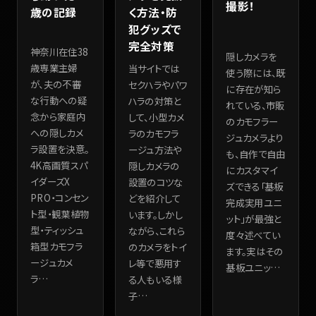
撮影！
歳の記録
く方法・防
犯グッズで
完全対策
神奈川在住38
隠しカメラを
歳専業主婦
当サイトでは
使う際には、既
が、夫の不審
セクハラやパワ
に存在が知ら
な行動への疑
ハラの対策と
れている、市販
念から家庭内
して、小型カメ
のカモフラー
への隠しカメ
ラのカモフラ
ジュカメラより
ラ設置を決意。
ージュ方法や
も、自作で自由
4K高画質スパ
隠しカメラの
にカスタマイ
イダーズX
設置のコツな
ズできる「基板
PRO・コンセン
どを紹介して
完成実用ユニ
ト型・観葉植物
います。しかし
ット」が最強と
型・ティッシュ
ながら、これら
度々述べてい
箱型カモフラ
のカメラをトイ
ます。実はその
ージュカメ
レ等で悪用す
基板ユニッ
…
ラ
…
る人もいる様
子
…