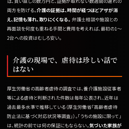
ば、買い直しの数万円と、証拠が取れない数週間の遅れの
両方を防げる。
介護の証拠は、時間が経つほどアザが消
え、記憶も薄れ、取りにくくなる。
弁護士相談や施設との
再面談を何度も重ねる手間と費用を考えれば、最初の1〜
2台への投資はむしろ安い。
介護の現場で、虐待は珍しい話で
はない
厚生労働省の高齢者虐待の調査では、養介護施設従事者
等による虐待と判断された件数は毎年公表され、近年は
過去最多水準で推移している（厚生労働省「高齢者虐待
防止法に基づく対応状況等調査」）。「うちの施設に限って」
は、統計の前では何の保証にもならない。
気づいた家族が