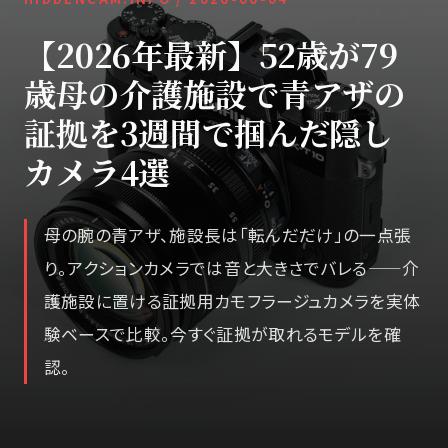
【2026年最新】52歳が79
歳母の介護施設で青アザの
証拠を3週間で掴んだ隠し
カメラ4選
母の腕の青アザ、施設長は「転んだだけ」の一点張
り。アクションカメラでは音と大きさでバレる——介
護施設に置ける証拠用カモフラージュカメラを実体
験ベースで比較。今すぐ証拠が取れるモデルを確
認。