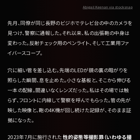
Abigail Keenan via stocksnap
先月、同僚が同じ長野のビジホでテレビ台の中のカメラを
見つけ、警察に通報した。それ以来、私の出張鞄の中身は
変わった。反射チェック用のペンライト、そして工業用ファ
イバースコープ。
穴に細い管を差し込む。先端のLEDが鏡の裏の暗がりを
照らした瞬間、息を止めた。小さな基板と、そこから伸びる
一本の配線。間違いなくレンズだった。私はその場では触
らず、フロントに内線して警察を呼んでもらった。管の先が
映した映像と、鞄の4K機が回し続けた記録が、そのまま証
拠になった。
2023年7月に施行された
性的姿態等撮影罪（いわゆる撮