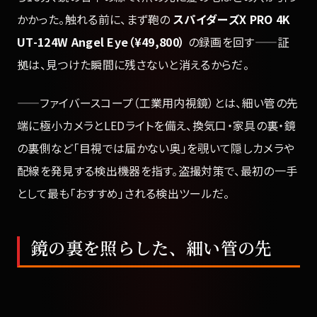
かかった。触れる前に、まず鞄の
スパイダーズX PRO 4K
UT-124W Angel Eye（¥49,800）
の録画を回す——証
拠は、見つけた瞬間に残さないと消えるからだ。
——ファイバースコープ（工業用内視鏡）とは、細い管の先
端に極小カメラとLEDライトを備え、換気口・家具の裏・鏡
の裏側など「目視では届かない奥」を覗いて隠しカメラや
配線を発見する検出機器を指す。盗撮対策で、最初の一手
として最も「おすすめ」される検出ツールだ。
鏡の裏を照らした、細い管の先