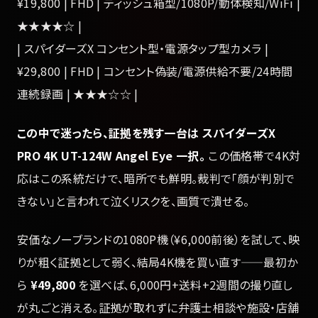
¥19,800 | FHD | ティッシュ箱型/1080P/動体検知/WiFi |
★★★★☆ |
| スパイダーズX コンセント型・電源タップ型カメラ |
¥29,800 | FHD | コンセント偽装/電源供給不要/24時間
連続録画 | ★★★☆☆ |
この中で迷ったら、証拠を残す一台は スパイダーズX
PRO 4K UT-124W Angel Eye 一択。
この価格帯で4K対
応はこの系統だけで、暗所でも鮮明。裁判で「顔が判別で
きない」と言われて泣くリスクを、画質で潰せる。
安価なノーブランドの1080P機（¥6,000前後）を試して、映
りが粗く証拠として弱く、結局4K機を買い直す——最初か
ら
¥49,800
を選べば、6,000円+送料+2週間の撮り直し
が丸ごと消える。証拠が取れずに弁護士相談や施設・店舗