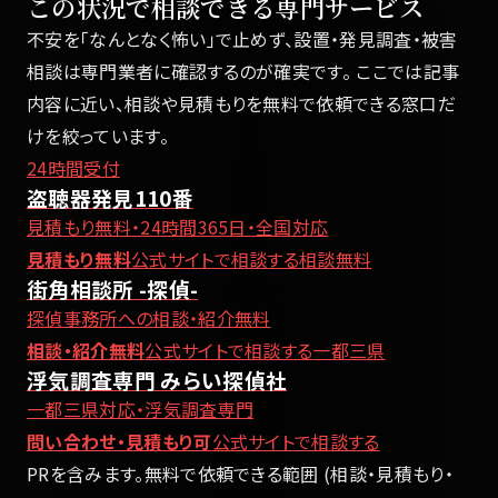
この状況で相談できる専門サービス
不安を「なんとなく怖い」で止めず、設置・発見調査・被害
相談は専門業者に確認するのが確実です。 ここでは記事
内容に近い、相談や見積もりを無料で依頼できる窓口だ
けを絞っています。
24時間受付
盗聴器発見110番
見積もり無料・24時間365日・全国対応
見積もり無料
公式サイトで相談する
相談無料
街角相談所 -探偵-
探偵事務所への相談・紹介無料
相談・紹介無料
公式サイトで相談する
一都三県
浮気調査専門 みらい探偵社
一都三県対応・浮気調査専門
問い合わせ・見積もり可
公式サイトで相談する
PRを含みます。無料で依頼できる範囲 (相談・見積もり・