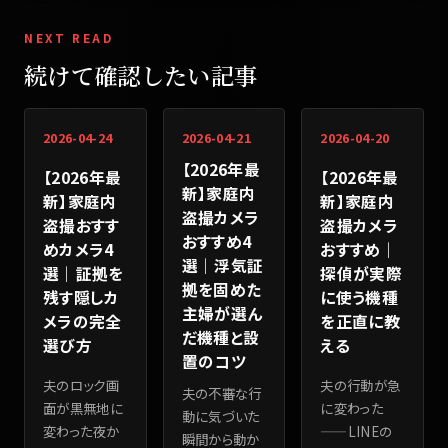
NEXT READ
続けて確認したい記事
2026-04-24
2026-04-21
2026-04-20
【2026年最
【2026年最
【2026年最
新】家庭内
新】家庭内
新】家庭内
盗撮カメラ
盗撮おすす
盗撮カメラ
おすすめ4
めカメラ4
おすすめ｜
選｜浮気証
選｜証拠を
探偵が実際
拠を固めた
残す隠しカ
に使う機種
主婦が選ん
メラの完全
を正直に教
だ機種と設
選び方
える
置のコツ
夫のロック画
夫の行動が急
夫の不審な行
面が黒無地に
に変わった
動に気づいた
変わった夜か
——LINEの
瞬間から動か