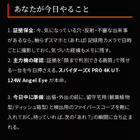
あなたが今日やること
1.
証拠保全
：今、気になっている穴・反射・不審な出来事
があるなら、触らずスマホと（あれば）記録用カメラで日時
ごとに撮影しておく。気づいた経緯もメモに残す。
2.
主力機の確認
：証拠を「顔まで判別できる画質」で残せ
る一台を今日押さえる。
スパイダーズX PRO 4K UT-
124W Angel Eye
が本命。
3.
今日中に準備
：出張・外出の前に、留守宅用（観葉植物
型/ティッシュ箱型）と検出用のファイバースコープを鞄に
入れておく。持っていれば、次の「あれ？」の瞬間に立ち止ま
れる。