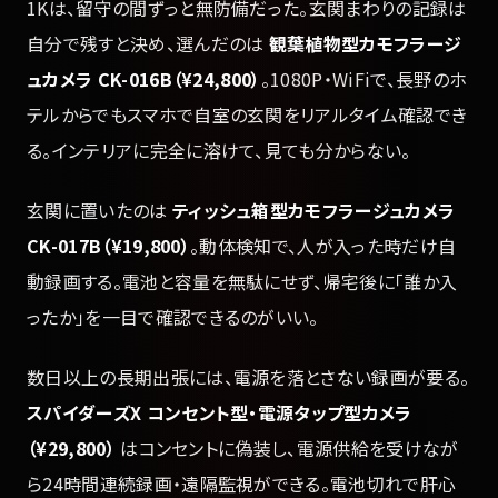
1Kは、留守の間ずっと無防備だった。玄関まわりの記録は
自分で残すと決め、選んだのは
観葉植物型カモフラージ
ュカメラ CK-016B（¥24,800）
。1080P・WiFiで、長野のホ
テルからでもスマホで自室の玄関をリアルタイム確認でき
る。インテリアに完全に溶けて、見ても分からない。
玄関に置いたのは
ティッシュ箱型カモフラージュカメラ
CK-017B（¥19,800）
。動体検知で、人が入った時だけ自
動録画する。電池と容量を無駄にせず、帰宅後に「誰か入
ったか」を一目で確認できるのがいい。
数日以上の長期出張には、電源を落とさない録画が要る。
スパイダーズX コンセント型・電源タップ型カメラ
（¥29,800）
はコンセントに偽装し、電源供給を受けなが
ら24時間連続録画・遠隔監視ができる。電池切れで肝心