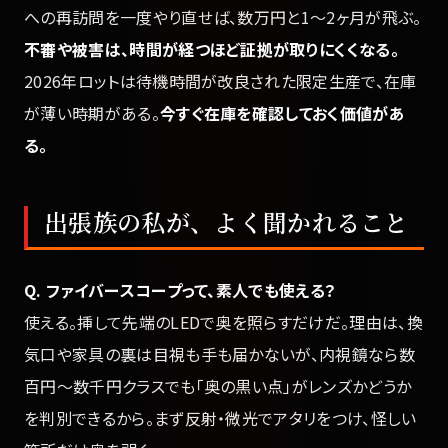
への再訪問を一度やり直せば、数万円と1〜2ヶ月が飛ぶ。
不審や被害は、時間が経つほど証拠が取りにくくなる。
2026年ロットは待機時間が改良された限定生産で、在庫
が薄い時期がある。
今すぐ在庫を確認しておく価値があ
る。
出張族の私が、よく聞かれること
Q. ファイバースコープって、素人でも使える？
使える。挿して先端のLEDで奥を照らすだけだ。理由は、換
気口や家具の裏は目視も手も届かないが、内視鏡なら数
百円〜数千円クラスでも「奥の黒い点」がレンズかどうか
を判別できるから。まず反射・微光でアタリをつけ、怪しい