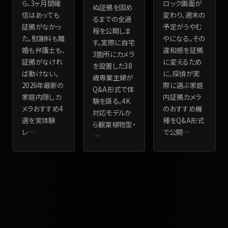
ら、3ヶ月間確
ロック画面が
ぬ証拠を固め
信はあっても
変わり、週末の
るまでの全過
証拠がなかっ
予定がうやむ
程を公開しま
た。慰謝料も離
やになる。その
す。実際に自宅
婚も弁護士も、
違和感を証拠
3箇所にカメラ
証拠がなけれ
に変えるため
を設置した38
ば動けない。
に、探偵が実
歳専業主婦が
2026年最新の
際に選ぶ家庭
Q&A形式で体
家庭内隠しカ
内証拠カメラ
験を語る。4K
メラおすすめ4
のおすすめ機
対応モデルか
選を実体験
種をQ&A形式
ら観葉植物型・
レ
…
で公開
…
…