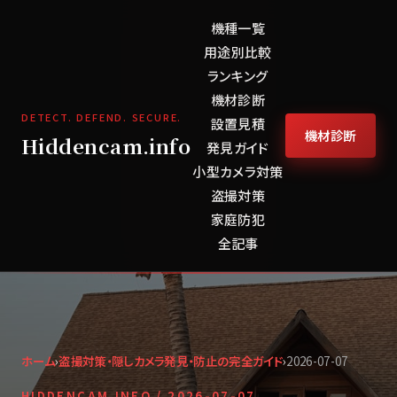
機種一覧
用途別比較
ランキング
機材診断
DETECT. DEFEND. SECURE.
設置見積
機材診断
Hiddencam.info
発見ガイド
小型カメラ対策
盗撮対策
家庭防犯
全記事
ホーム
›
盗撮対策・隠しカメラ発見・防止の完全ガイド
›
2026-07-07
HIDDENCAM.INFO /
2026-07-07