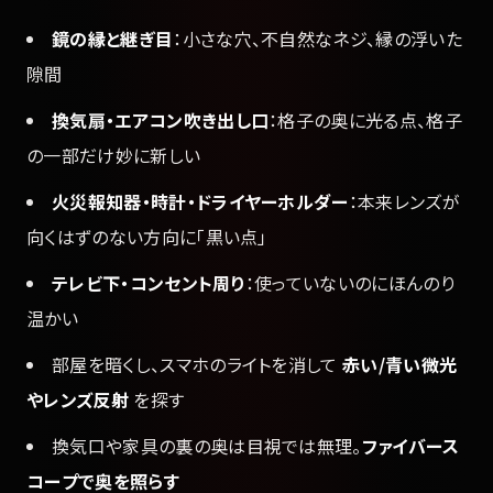
鏡の縁と継ぎ目
：小さな穴、不自然なネジ、縁の浮いた
隙間
換気扇・エアコン吹き出し口
：格子の奥に光る点、格子
の一部だけ妙に新しい
火災報知器・時計・ドライヤーホルダー
：本来レンズが
向くはずのない方向に「黒い点」
テレビ下・コンセント周り
：使っていないのにほんのり
温かい
部屋を暗くし、スマホのライトを消して
赤い/青い微光
やレンズ反射
を探す
換気口や家具の裏の奥は目視では無理。
ファイバース
コープで奥を照らす