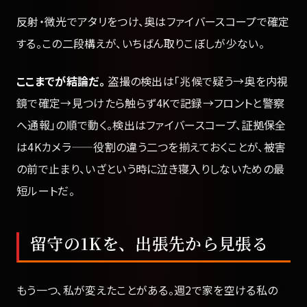
反射・微光でアタリをつけ、奥はファイバースコープで確定
する。この二段構えが、いちばん取りこぼしが少ない。
ここまでが結論だ。
盗撮の検出は「兆候で疑う→奥を内視
鏡で確定→見つけたら触らず4Kで記録→フロントと警察
へ通報」の順で動く。検出はファイバースコープ、証拠保全
は4Kカメラ——役割の違う二つを揃えておくことが、被害
の前で止まり、いざという時に泣き寝入りしないための最
短ルートだ。
留守の1Kを、出張先から見張る
もう一つ、私が変えたことがある。週2で家を空ける私の