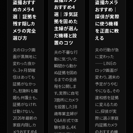
盗撮おすす
盗撮カメラ
おすすめ4
めカメラ4
おすすめ｜
選｜浮気証
選｜証拠を
探偵が実際
拠を固めた
残す隠しカ
に使う機種
主婦が選ん
メラの完全
を正直に教
だ機種と設
選び方
える
置のコツ
夫のロック画
夫の行動が急
夫の不審な行
面が黒無地に
に変わった
動に気づいた
変わった夜か
——LINEの
瞬間から動か
ら、3ヶ月間確
ロック画面が
ぬ証拠を固め
信はあっても
変わり、週末の
るまでの全過
証拠がなかっ
予定がうやむ
程を公開しま
た。慰謝料も離
やになる。その
す。実際に自宅
婚も弁護士も、
違和感を証拠
3箇所にカメラ
証拠がなけれ
に変えるため
を設置した38
ば動けない。
に、探偵が実
歳専業主婦が
2026年最新の
際に選ぶ家庭
Q&A形式で体
家庭内隠しカ
内証拠カメラ
験を語る。4K
メラおすすめ4
のおすすめ機