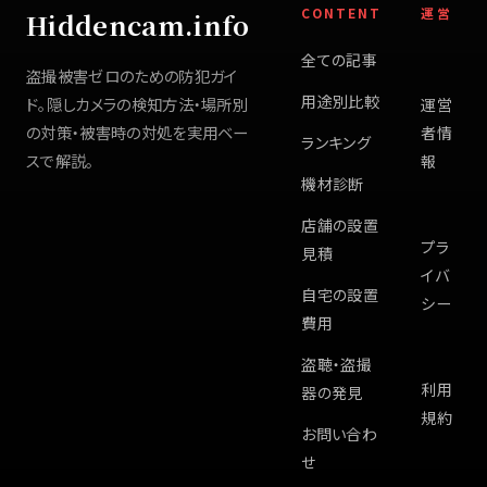
CONTENT
運営
Hiddencam.info
全ての記事
盗撮被害ゼロのための防犯ガイ
用途別比較
ド。隠しカメラの検知方法・場所別
運営
の対策・被害時の対処を実用ベー
者情
ランキング
スで解説。
報
機材診断
店舗の設置
プラ
見積
イバ
自宅の設置
シー
費用
盗聴・盗撮
利用
器の発見
規約
お問い合わ
せ