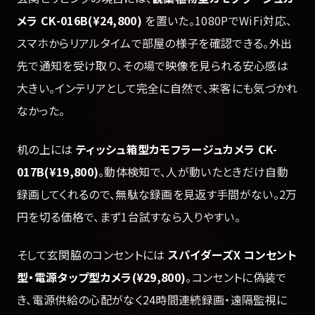
メラ CK-016B(¥24,800)
を置いた。1080PでWiFi対応、
スマホからリアルタイムで部屋の様子を確認できる。外出
先で通知を受け取り、その場で映像を見られる安心感は
大きい。インテリアとして完全に自然で、来客にも気づかれ
なかった。
机の上には
ティッシュ箱型カモフラージュカメラ CK-
017B(¥19,800)
。動体検知で、人が動いたときだけ自動
録画してくれるので、無駄な録画を見返す手間がない。2万
円を切る価格で、まず1台試すなら入りやすい。
そして玄関脇のコンセントには
スパイダーズX コンセント
型・電源タップ型カメラ(¥29,800)
。コンセントに偽装で
き、電源供給の心配がなく24時間連続録画・遠隔監視に