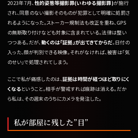
2023年7月、
性的姿態等撮影罪(いわゆる撮影罪)
が施行
され、同意のない撮影そのものが犯罪として明確に処罰さ
れるようになった。ストーカー規制法も改正を重ね、GPS
の無断取り付けなども対象に含まれている。法律は整い
つつある。だが、
動くのは「証拠」が出てきてからだ
。日付の
入った、顔が判別できる映像。それがなければ、被害は「気
のせい」で処理されてしまう。
ここで私が痛感したのは、
証拠は時間が経つほど取りにく
くなる
ということ。相手が警戒すれば痕跡は消える。だか
ら私は、その週末のうちにカメラを発注した。
私が部屋に残した”目”