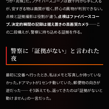
つが「兆候」だ。ファイバースコープは数千円から手に入る
が、安すぎる物は画質が粗く、肝心の異物が判別できない。
点検と証拠撮影は役割が違う。
点検はファイバースコー
プ、決定的瞬間の記録は据え置きの高画質カメラ
——こ
の二段構えが、警察に持ち込める証拠を作る。
警察に「証拠がない」と言われた
夜
最初に交番へ行ったとき、私はメモと写真しか持っていな
かった。ドアマットが1センチ動いていた、郵便物の向きが
逆だった——そう訴えても、返ってきたのは「証拠がないと
動けません」の一言だった。