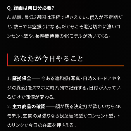
Q. 録画は何日分必要?
A. 結論、最低2週間は連続で押さえたい。侵入が不定期だ
と、数日では空振りになる。だからこそ電池切れに強いコ
ンセント型や、長時間待機の4Kモデルが効いてくる。
あなたが今日やること
1.
証拠保全
——今ある違和感(写真・日時メモ・ドアやネ
ジの異変)をスマホに時系列で記録する。日付が入ってい
るだけで価値が変わる。
2.
主力商品の確認
——顔が残る決定打が欲しいなら4K
モデル、玄関の見張りなら観葉植物型かコンセント型。下
のリンクで今日の在庫を押さえる。