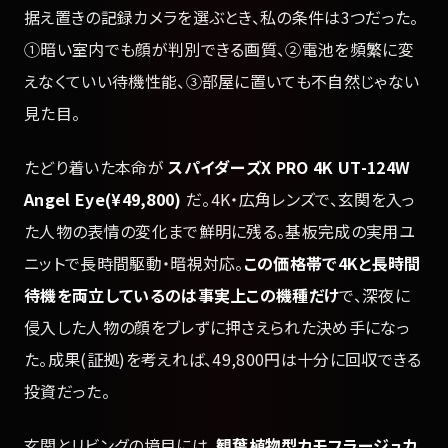
据え置きの記録カメラを選ぶとき、私の条件は3つだった。
①暗い室内でも顔が判別できる画質、②電池を頻繁に変
えなくていい待機性能、③部屋に置いても不自然じゃない
見た目。
たどり着いた本命が
スパイダーズX PRO 4K UT-124W
Angel Eye(¥49,800)
だ。4K・広角レンズで、玄関を入っ
た人物の表情の変化まで鮮明に残る。基板完成の実用ユ
ニットで長時間駆動・暗視対応。
この価格帯で4Kと長時間
待機を両立しているのは事実上この機種だけ
で、深夜に
侵入した人物の顔をブレずに押さえられた決め手になっ
た。成果(証拠)を考えれば、49,800円は十分に回収できる
投資だった。
玄関とリビングの境目には、
観葉植物型カモフラージュカ