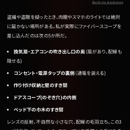
Burst via stocksnap
盗撮や盗聴を疑ったとき、肉眼やスマホのライトでは絶対
に届かない場所がある。私が実際にファイバースコープを
差し込んだのは次の5か所だ。
換気扇・エアコンの吹き出し口の奥
（風があり、配線も
隠せる)
コンセント・電源タップの裏側
（通電を装える)
作り付け収納と壁のすき間
ドアスコープ(のぞき穴)の内側
ベッド下の巾木のすき間
レンズの反射、不自然な小さな穴、配線の毛羽立ち。この3