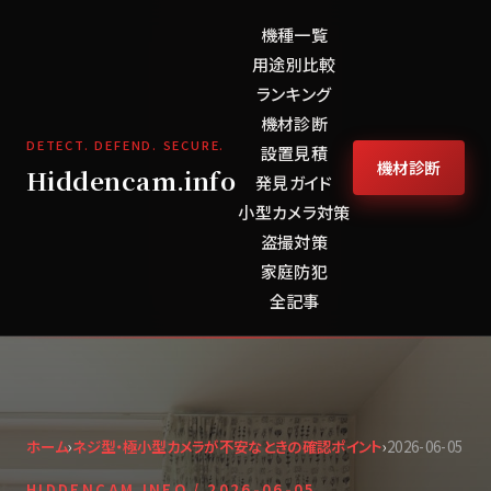
機種一覧
用途別比較
ランキング
機材診断
DETECT. DEFEND. SECURE.
設置見積
機材診断
Hiddencam.info
発見ガイド
小型カメラ対策
盗撮対策
家庭防犯
全記事
ホーム
›
ネジ型・極小型カメラが不安なときの確認ポイント
›
2026-06-05
HIDDENCAM.INFO /
2026-06-05