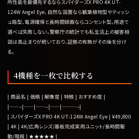
所性能を最優先するならスパイダーズX PRO 4K UT-
124W Angel Eye、自然な設置なら観葉植物型やティッシ
ュ箱型、電源確保と長時間録画ならコンセント型。用途で
選べば失敗しない。警察庁の統計でも私生活上の被害相
談は高止まりが続いており、証拠の有無がその後を分け
る。
4機種を一枚で比較する
| 商品名 | 価格 | 解像度 | 特徴 | おすすめ度 |
|——–|——|——–|——|———–|
| スパイダーズX PRO 4K UT-124W Angel Eye | ¥49,800
| 4K | 4K/広角レンズ/基板完成実用ユニット/長時間駆
動/暗視 | ★★★★★ |