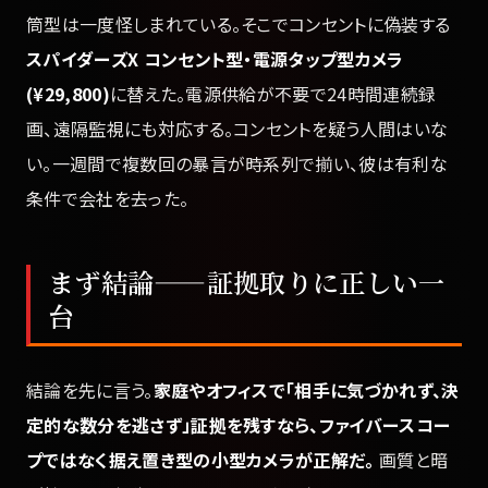
筒型は一度怪しまれている。そこでコンセントに偽装する
スパイダーズX コンセント型・電源タップ型カメラ
(¥29,800)
に替えた。電源供給が不要で24時間連続録
画、遠隔監視にも対応する。コンセントを疑う人間はいな
い。一週間で複数回の暴言が時系列で揃い、彼は有利な
条件で会社を去った。
まず結論——証拠取りに正しい一
台
結論を先に言う。
家庭やオフィスで「相手に気づかれず、決
定的な数分を逃さず」証拠を残すなら、ファイバースコー
プではなく据え置き型の小型カメラが正解だ。
画質と暗