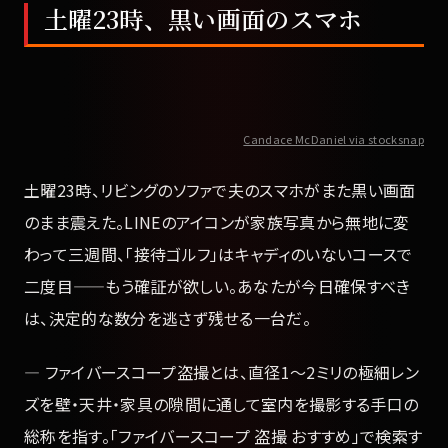
土曜23時、黒い画面のスマホ
Candace McDaniel via stocksnap
土曜23時、リビングのソファで夫のスマホがまた黒い画面
のまま震えた。LINEのアイコンが家族写真から無地に変
わって三週間、「接待ゴルフ」はキャディのいないコースで
二度目——もう確証が欲しい。あなたが今日確保すべき
は、決定的な数分を逃さず残せる一台だ。
— ファイバースコープ盗撮とは、直径1〜2ミリの極細レン
ズを壁・天井・家具の隙間に通して室内を撮影する手口の
総称を指す。「ファイバースコープ 盗撮 おすすめ」で検索す