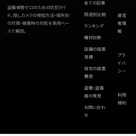
全ての記事
盗撮被害ゼロのための防犯ガイ
用途別比較
ド。隠しカメラの検知方法・場所別
運営
の対策・被害時の対処を実用ベー
者情
ランキング
スで解説。
報
機材診断
店舗の設置
プラ
見積
イバ
自宅の設置
シー
費用
盗聴・盗撮
利用
器の発見
規約
お問い合わ
せ