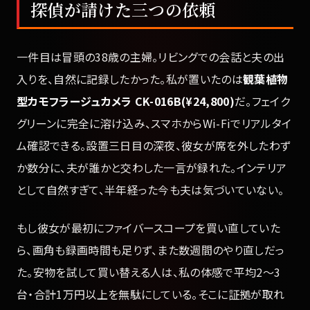
探偵が請けた三つの依頼
一件目は冒頭の38歳の主婦。リビングでの会話と夫の出
入りを、自然に記録したかった。私が置いたのは
観葉植物
型カモフラージュカメラ CK-016B(¥24,800)
だ。フェイク
グリーンに完全に溶け込み、スマホからWi-Fiでリアルタイ
ム確認できる。設置三日目の深夜、彼女が席を外したわず
か数分に、夫が誰かと交わした一言が録れた。インテリア
として自然すぎて、半年経った今も夫は気づいていない。
もし彼女が最初にファイバースコープを買い直していた
ら、画角も録画時間も足りず、また数週間のやり直しだっ
た。安物を試して買い替える人は、私の体感で平均2〜3
台・合計1万円以上を無駄にしている。そこに証拠が取れ