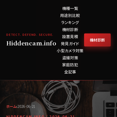
機種一覧
用途別比較
ランキング
機材診断
DETECT. DEFEND. SECURE.
設置見積
機材診断
Hiddencam.info
発見ガイド
小型カメラ対策
盗撮対策
家庭防犯
全記事
ホーム
›
2026-06-21
HIDDENCAM.INFO /
2026-06-21