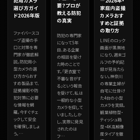
犯用カメラ
―2026年・
要？プロが
選び方ガイ
家庭内盗撮
教える防犯
ド2026年版
カメラおす
の真実
すめと証拠
の取り方
ファイバースコ
防犯の専門家
ープ盗撮の手
LINEのロック
になって5年
口と対策を専
画面が黒無地
目、ある企業
門家が徹底解
になり、週末ゴ
の相談を受け
説。防犯用小
ルフの予約記
た時のことで
型カメラの選
録が見当たら
す。「更衣室で
び方からおす
ない。神奈川
不審な音がす
すめ製品まで、
の専業主婦が
る」という報告
証拠撮影や防
自宅に仕掛け
を受けて、私は
犯対策に必要
た4台の小型
一般的な小型
な情報を網
カメラを実録。
カメラを探して
羅。今すぐチェ
観葉植物型・
いました。しか
ックして安全
ティッシュ箱
し、実際に発見
を確保しましょ
型・4K高解像
されたのは
う。
…
度タイプを徹
フ
…