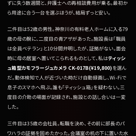
ずに失う数週間と、弁護士への再相談費用が乗る。最初か
ら用途に合う一台を選ぶほうが、結局ずっと安い。
二件目は52歳の男性。神奈川の有料老人ホームに入る79
歳の母の腕に、二度目の青アザがあった。施設長は「職員
は全員ベテラン」と10分間弁明したが、証拠がない。面会
時に母の居室へ置いてこられるものとして、私は
ティッシ
ュ箱型カモフラージュカメラ CK-017B(¥19,800)
を選ん
だ。動体検知で人が近づいた時だけ自動録画し、Wi-Fiで
息子のスマホへ飛ぶ。誰も「ティッシュ箱」を疑わない。三
度目の介助の場面が記録され、施設との話し合いは一変
した。
三件目は35歳の会社員。転職を決め、その前に部長のパ
ワハラの証拠を固めたかった。会議室の机の下に置いた水