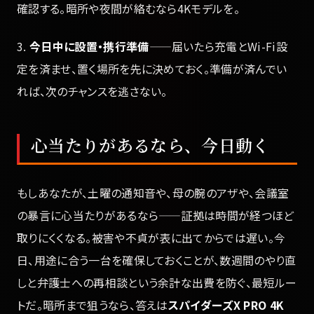
確認する。暗所や夜間が絡むなら4Kモデルを。
3.
今日中に設置・携行準備
——届いたら充電とWi-Fi設
定を済ませ、置く場所を先に決めておく。準備が済んでい
れば、次のチャンスを逃さない。
心当たりがあるなら、今日動く
もしあなたが、土曜の通知音や、母の腕のアザや、会議室
の暴言に心当たりがあるなら——証拠は時間が経つほど
取りにくくなる。被害や不貞が表に出てからでは遅い。今
日、用途に合う一台を確保しておくことが、数週間のやり直
しと弁護士への再相談という余計な出費を防ぐ、最短ルー
トだ。暗所まで狙うなら、答えは
スパイダーズX PRO 4K