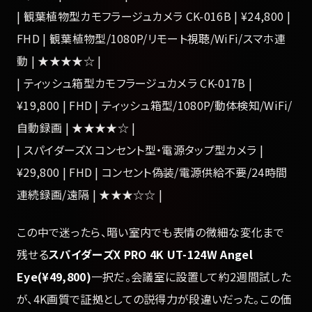
| 観葉植物型カモフラージュカメラ CK-016B | ¥24,800 |
FHD | 観葉植物型/1080P/リモート視聴/WiFi/スマホ連
動 | ★★★★☆ |
| ティッシュ箱型カモフラージュカメラ CK-017B |
¥19,800 | FHD | ティッシュ箱型/1080P/動体検知/WiFi/
自動録画 | ★★★★☆ |
| スパイダーズX コンセント型・電源タップ型カメラ |
¥29,800 | FHD | コンセント偽装/電源供給不要/24時間
連続録画/遠隔 | ★★★☆☆ |
この中で迷ったら、暗い室内でも表情の微細な変化まで
残せる
スパイダーズX PRO 4K UT-124W Angel
Eye(¥49,800)
一択だ。会議室に設置して約2週間試した
が、4K画質で証拠としての説得力が段違いだった。この価