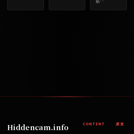
底
…
CONTENT
運営
Hiddencam.info