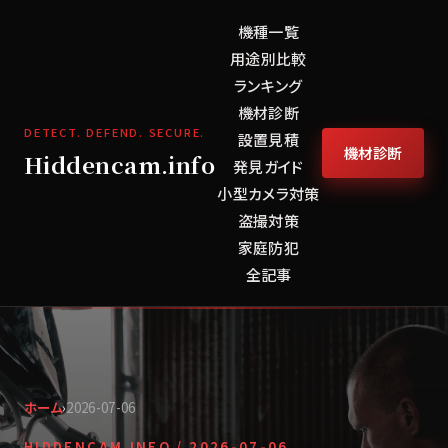
機種一覧
用途別比較
ランキング
機材診断
DETECT. DEFEND. SECURE.
設置見積
機材診断
Hiddencam.info
発見ガイド
小型カメラ対策
盗撮対策
家庭防犯
全記事
ホーム
›
2026-07-06
HIDDENCAM.INFO /
2026-07-06