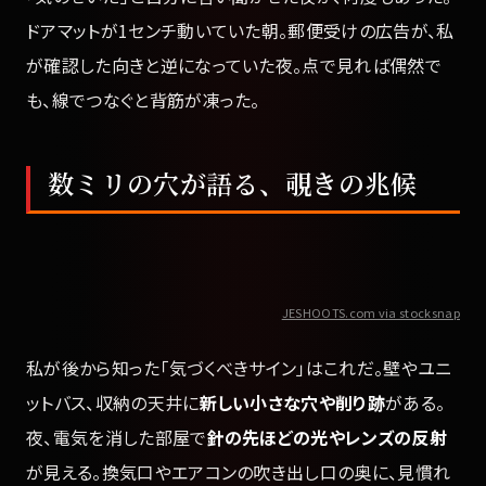
ドアマットが1センチ動いていた朝。郵便受けの広告が、私
が確認した向きと逆になっていた夜。点で見れば偶然で
も、線でつなぐと背筋が凍った。
数ミリの穴が語る、覗きの兆候
JESHOOTS.com via stocksnap
私が後から知った「気づくべきサイン」はこれだ。壁やユニ
ットバス、収納の天井に
新しい小さな穴や削り跡
がある。
夜、電気を消した部屋で
針の先ほどの光やレンズの反射
が見える。換気口やエアコンの吹き出し口の奥に、見慣れ