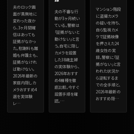
夫のロック画
マンション階段
夫の不審な行
面が黒無地に
に盗撮カメラ
動が3ヶ月続い
変わった夜か
の疑いを持ち、
ている。警察は
ら、3ヶ月間確
自ら監視カメ
「証拠がないと
信はあっても
ラで証拠映像
動けない」と言
証拠がなかっ
を押さえた24
う。自宅に隠し
た。慰謝料も離
歳女性の実
カメラを設置
婚も弁護士も、
録。警察に「証
した38歳主婦
証拠がなけれ
拠がない」と言
の実体験から、
ば動けない。
われた状況か
2026年おすす
2026年最新の
ら逆転するま
め4機種を徹
家庭内隠しカ
での全手順と、
底比較。今すぐ
メラおすすめ4
2026年最新の
設置手順を確
選を実体験
おすすめ隠
…
認。
…
レ
…