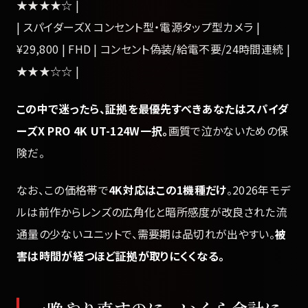
★★★★☆ |
| スパイダーズX コンセント型・電源タップ型カメラ |
¥29,800 | FHD | コンセント偽装/給電不要/24時間連続 |
★★★☆☆ |
この中で迷ったら、証拠を最優先すべきあなたはスパイダ
ーズX PRO 4K UT-124W一択。
画質で泣かないための保
険だ。
なお、この価格帯で
4K対応はこの1機種だけ
。2026年モデ
ルは前作からレンズの広角化と暗所感度が改良された流
通量の少ないユニットで、需要期は品切れが出やすい。
被
害は時間が経つほど証拠が取りにくくなる。