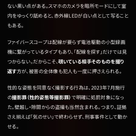
ない黒い点がある。スマホのカメラを暗所モードにして室
内をゆっくり舐めると、赤外線LEDが白い点として写ること
もある。
ファイバースコープは配線が要らず電池駆動の小型録画
機に繋がっているタイプもあり、「配線を探す」だけでは見
つからない。だからこそ、
覗いている相手そのものを撮り
返す
方が、被害の全体像も犯人も一度に押さえられる。
性的な姿態を同意なく撮影する行為は、2023年7月施行
の
撮影罪（性的姿態等撮影罪）
で明確に処罰対象になっ
た。壁越し・隙間からの盗撮も当然含まれる。つまり、証拠
さえ揃えば「気のせい」で終わらせず、刑事事件として動か
せる。