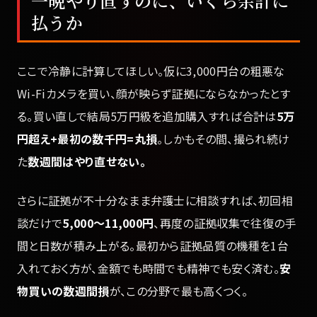
一晩やり直すのに、いくら余計に
払うか
ここで冷静に計算してほしい。仮に3,000円台の粗悪な
Wi-Fiカメラを買い、顔が映らず証拠にならなかったとす
る。買い直しで結局5万円級を追加購入すれば合計は
5万
円超え+最初の数千円=丸損
。しかもその間、撮られ続け
た
数週間はやり直せない。
さらに証拠が不十分なまま弁護士に相談すれば、初回相
談だけで
5,000〜11,000円
、再度の証拠収集で往復の手
間と日数が積み上がる。最初から証拠品質の機種を1台
入れておく方が、金額でも時間でも精神でも安く済む。
安
物買いの数週間損
が、この分野で最も高くつく。