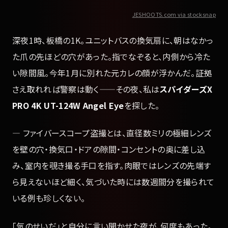
JESHOOTS.com via stocksnap
深夜1時、板橋の1K。ユニットバスの換気扇に、朝はなかっ
た爪の先ほどの穴があった。指でなぞると、内側から冷た
い隙間風。今年1月に別れた元カレの顔が浮かんだ。証拠
さえ取れれば警察は動く——その夜、私は
スパイダーズX
PRO 4K UT-124W Angel Eye
を探した。
— ファイバースコープ盗撮とは、直径数ミリの極細レンズ
を壁の穴・換気口・ドアの隙間・コンセントの奥に差し込
み、室内を覗き撮る手口を指す。肉眼ではレンズの先端す
ら見えないほど細く、気づいた時には数週間分を撮られて
いる例も珍しくない。
「気のせいだ」と自分に言い聞かせた夜が、何度もあった。