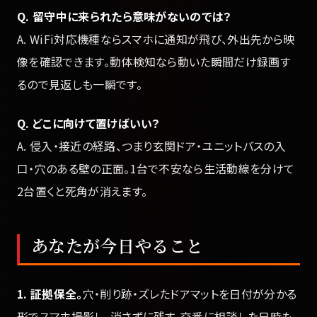
Q. 留守中に来られたら意味がないのでは？
A. WiFi対応機種ならスマホに通知が飛び、外出先から映
像を確認できます。動体検知なら動いた瞬間だけ録画す
るので見返しも一瞬です。
Q. どこに向けて置けばいい？
A. 侵入・接近の経路、つまり玄関ドア・ユニットバスの入
口・穴のある壁の正面。1台で不安なら生活動線を分けて
2台置くと死角が消えます。
あなたが今日やること
1. 証拠保全。
穴・削り跡・ズレたドアマットを日付が分かる
形でスマホ撮影し、消さずに残す。交番に相談した日時も