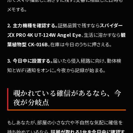
メモする。
2. 主力機種を確認する。
証拠品質で残すなら
スパイダー
ズX PRO 4K UT-124W Angel Eye
、生活に溶かすなら
観
葉植物型 CK-016B
。在庫は今日のうちに押さえる。
3. 今日中に設置する。
届いたら侵入経路に向け、動体検
知とWiFi通知をオンに。今夜から記録が始まる。
覗かれている確信があるなら、今
夜が分岐点
もしあなたが、部屋の小さな穴や不自然な気配に確信を
持ち始めているなら、
証拠が取れる1台を今日中に確認す