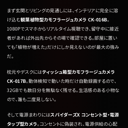
まず玄関とリビングの見通しには、インテリアに完全に溶
け込む
観葉植物型カモフラージュカメラ CK-016B
。
1080Pでスマホからリアルタイム視聴でき、留守中に接近
者があれば外出先からその場で確認できる。部屋に置い
ても「植物が増えた」だけにしか見えないのが最大の強み
だ。
枕元やデスクには
ティッシュ箱型カモフラージュカメラ
CK-017B
。動体検知で動いた時だけ自動録画するので、
32GBでも数日分を無駄なく残せる。生活感のある小物な
ので、誰も二度見しない。
そして電源まわりには
スパイダーズX コンセント型・電源
タップ型カメラ
。コンセントに偽装され、電源供給の心配