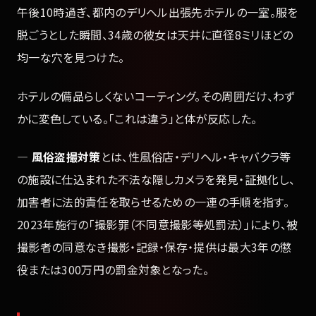
午後10時過ぎ、都内のデリヘル出張先ホテルの一室。服を
脱ごうとした瞬間、34歳の彼女は天井に直径8ミリほどの
均一な穴を見つけた。
ホテルの備品らしくないコーティング。その周囲だけ、わず
かに変色している。「これは違う」と体が反応した。
—
風俗盗撮対策
とは、性風俗店・デリヘル・キャバクラ等
の施設に仕込まれた不法な隠しカメラを発見・証拠化し、
加害者に法的責任を取らせるための一連の手順を指す。
2023年施行の「撮影罪（不同意撮影等処罰法）」により、被
撮影者の同意なき撮影・記録・保存・提供は最大3年の懲
役または300万円の罰金対象となった。