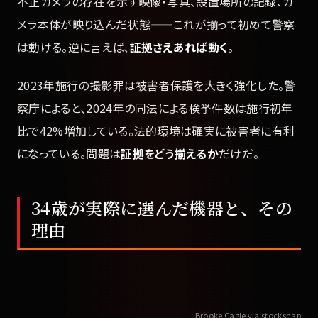
不正カメラの存在を示す映像・写真、設置場所の記録、カ
メラ本体が映り込んだ状態——これが揃って初めて警察
は動ける。逆に言えば、
証拠さえあれば動く
。
2023年施行の撮影罪は被害者保護を大きく強化した。警
察庁によると、2024年の同法による検挙件数は施行初年
比で42%増加している。法的環境は確実に被害者に有利
になっている。問題は
証拠をどう揃えるか
だけだ。
34歳が実際に選んだ機器と、その
理由
Brooke Cagle via stocksnap