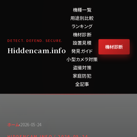
機種一覧
用途別比較
ランキング
機材診断
DETECT. DEFEND. SECURE.
設置見積
機材診断
Hiddencam.info
発見ガイド
小型カメラ対策
盗撮対策
家庭防犯
全記事
ホーム
›
2026-05-24
HIDDENCAM.INFO /
2026-05-24