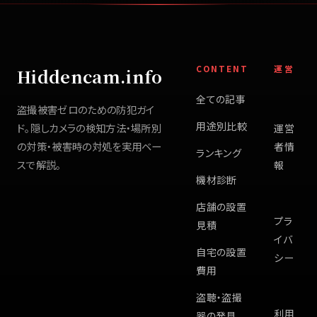
CONTENT
運営
Hiddencam.info
全ての記事
盗撮被害ゼロのための防犯ガイ
用途別比較
ド。隠しカメラの検知方法・場所別
運営
の対策・被害時の対処を実用ベー
者情
ランキング
スで解説。
報
機材診断
店舗の設置
プラ
見積
イバ
自宅の設置
シー
費用
盗聴・盗撮
利用
器の発見