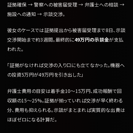
証拠確保 → 警察への被害届受理 → 弁護士への相談 →
施設への通知 → 示談交渉。
彼女のケースでは証拠提出から被害届受理まで8日、示談
交渉開始まで約3週間。最終的に
49万円の示談金
が支払
われた。
「証拠がなければ交渉の入り口にも立てなかった。機器へ
の投資5万円が49万円を引き出した」
弁護士費用の目安は着手金10〜15万円、成功報酬で回
収額の15〜25%。証拠が揃っていれば交渉が早く終わる
分、費用も抑えられる。示談がまとまれば実質的な出費は
ほぼゼロになる計算だ。