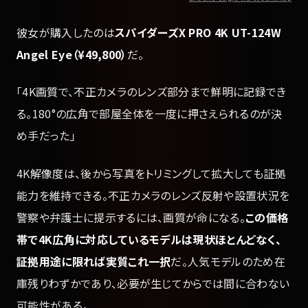
彼女が購入したのは
スパイダーズX PRO 4K UT-124W
Angel Eye（¥49,800）
だ。
「4K画質で、不正カメラのレンズ部分まで鮮明に記録でき
る。180°の広角で部屋全体を一度に押さえられるのが決
め手だった」
4K解像度は、後から写真をトリミングして拡大しても証拠
能力を維持できる。不正カメラのレンズ反射や設置状況を
警察や弁護士に提示するには、画質が命になる。
この価格
帯で4K広角に対応しているモデルは現状ほとんどなく、
証拠用途に限れば実質これ一択
だ。人気モデルのため在
庫残りわずかであり、必要が生じてからでは間に合わない
可能性がある。