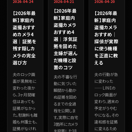
2026-04-24
2026-04-21
2026-04-20
【2026年最
【2026年最
【2026年最
新】家庭内
新】家庭内
新】家庭内
盗撮カメラ
盗撮おすす
盗撮カメラ
おすすめ4
めカメラ4
おすすめ｜
選｜浮気証
選｜証拠を
探偵が実際
拠を固めた
残す隠しカ
に使う機種
主婦が選ん
メラの完全
を正直に教
だ機種と設
選び方
える
置のコツ
夫のロック画
夫の行動が急
夫の不審な行
面が黒無地に
に変わった
動に気づいた
変わった夜か
——LINEの
瞬間から動か
ら、3ヶ月間確
ロック画面が
ぬ証拠を固め
信はあっても
変わり、週末の
るまでの全過
証拠がなかっ
予定がうやむ
程を公開しま
た。慰謝料も離
やになる。その
す。実際に自宅
婚も弁護士も、
違和感を証拠
3箇所にカメラ
証拠がなけれ
に変えるため
を設置した38