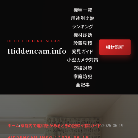
機種一覧
用途別比較
ランキング
機材診断
DETECT. DEFEND. SECURE.
設置見積
機材診断
Hiddencam.info
発見ガイド
小型カメラ対策
盗撮対策
家庭防犯
全記事
ホーム
›
家庭内で違和感があるときの記録・相談ガイド
›
2026-06-19
HIDDENCAM.INFO /
2026-06-19