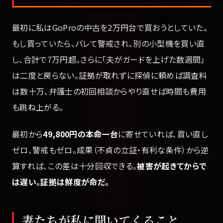
最初に私はGoProの中古を2万円台で買おうとしていた。
もし買っていたら、バレて警戒され、別の小型機を買い直
し、合計で7万円超。さらに「夫がガードを上げた数週間」
は二度と戻らない。証拠が取れずに探偵に頼めば調査料
は数十万、弁護士の初回相談からやり直せば時間も費用
も跳ね上がる。
最初から
49,800円の本命一台
に寄せていれば、買い直し
ゼロ、警戒もゼロ。成果（不貞の立証・有利な条件）から逆
算すれば、この差は十分回収できる。
被害が起きてからで
は遅い。証拠は鮮度が命だ。
妻たちが私に聞いてくること