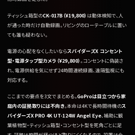
ティッシュ箱型の
CK-017B（¥19,800）
は動体検知で、人
が通った時だけ自動録画。リビングのローテーブルに置い
ても誰も疑わない。
電源の心配をなくしたいなら
スパイダーズX コンセント
型・電源タップ型カメラ（¥29,800）
。コンセントに偽装さ
れ、電源供給を気にせず24時間連続録画、遠隔監視にも
対応する。
ここまでの要点を3文でまとめる。
GoProは目立つから家
庭内の証拠取りには不向き
。本命は4Kで長時間待機の
ス
パイダーズX PRO 4K UT-124W Angel Eye
、補助に観
葉植物型・ティッシュ箱型・コンセント型を死角ごとに足
す。証拠は時間が経つほど取りにくくなるので、設置は今