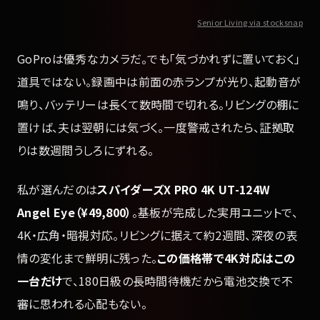
Senior Living via stocksnap
GoProは優秀なカメラだ。でも「気づかれずに置いておく」
道具ではない。録画中は前面の赤ランプが光り、起動音が
鳴り、バッテリーは長くて数時間で切れる。リビングの棚に
置けば、夫は翌朝には気づく。一度警戒されたら、証拠取
りは数週間うしろにずれる。
私が選んだのは
スパイダーズX PRO 4K UT-124W
Angel Eye（¥49,800）
。基板が完成した実用ユニットで、
4K・広角・暗視対応。リビングに据えて約2週間、深夜の表
情の変化まで鮮明に残った。
この価格帯で4K対応はこの
一台だけ
で、180日級の長時間待機だから電池交換で不
審に思われる心配もない。