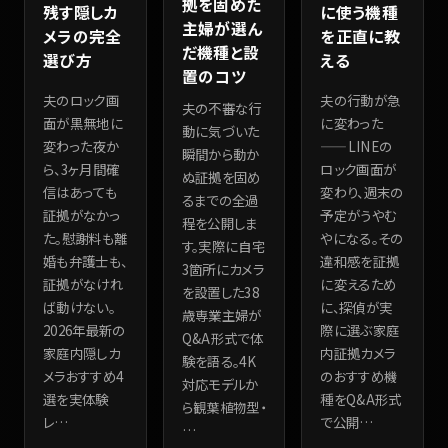
拠を固めた
残す隠しカ
に使う機種
主婦が選ん
メラの完全
を正直に教
だ機種と設
選び方
える
置のコツ
夫のロック画
夫の行動が急
夫の不審な行
面が黒無地に
に変わった
動に気づいた
変わった夜か
——LINEの
瞬間から動か
ら、3ヶ月間確
ロック画面が
ぬ証拠を固め
信はあっても
変わり、週末の
るまでの全過
証拠がなかっ
予定がうやむ
程を公開しま
た。慰謝料も離
やになる。その
す。実際に自宅
婚も弁護士も、
違和感を証拠
3箇所にカメラ
証拠がなけれ
に変えるため
を設置した38
ば動けない。
に、探偵が実
歳専業主婦が
2026年最新の
際に選ぶ家庭
Q&A形式で体
家庭内隠しカ
内証拠カメラ
験を語る。4K
メラおすすめ4
のおすすめ機
対応モデルか
選を実体験
種をQ&A形式
ら観葉植物型・
レ
…
で公開
…
…