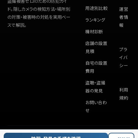
盗撮被害ゼロのための防犯ガイ
用途別比較
ド。隠しカメラの検知方法・場所別
運営
の対策・被害時の対処を実用ベー
者情
ランキング
スで解説。
報
機材診断
店舗の設置
プラ
見積
イバ
自宅の設置
シー
費用
盗聴・盗撮
利用
器の発見
規約
お問い合わ
せ
©
2026
Hiddencam.info