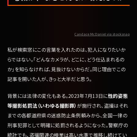
Candace McDaniel via stocksnap
私が検索窓にこの言葉を入れたのは、犯人になりたいか
らではない。「どんなカメラが、どこに、どう仕込まれるの
か」を知らなければ、見抜けないからだ。同じ理由でこの
記事を開いた人が、きっと大半だと思う。
背景には法律の変化もある。2023年7月13日に
性的姿態
等撮影処罰法（いわゆる撮影罪）
が施行され、盗撮はそれ
までの各都道府県の迷惑防止条例頼みから、全国一律の
刑事犯罪として明確に処罰されるようになった。警察庁の
統計でも、盗撮関連の検挙は高い水準で推移し続けてい