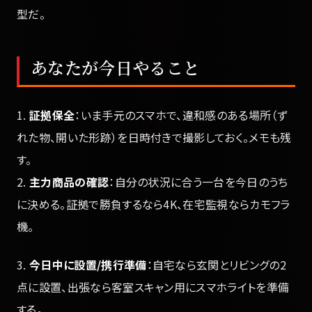
型だ。
あなたが今日やること
1.
証拠保全
：いま手元のスマホで、違和感のある場所（ず
れた物、開いた形跡）を日時付きで撮影しておく。メモも残
す。
2.
主力商品の確認
：自分の状況に合う一台を今日のうち
に決める。証拠で勝負するなら4K、在宅監視ならカモフラ
機。
3.
今日中に設置/携行準備
：自宅なら玄関とリビングの2
点に設置、出張なら客室スキャン用にスマホライトを準備
する。