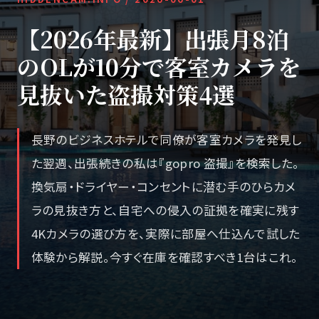
【2026年最新】出張月8泊
のOLが10分で客室カメラを
見抜いた盗撮対策4選
長野のビジネスホテルで同僚が客室カメラを発見し
た翌週、出張続きの私は『gopro 盗撮』を検索した。
換気扇・ドライヤー・コンセントに潜む手のひらカメ
ラの見抜き方と、自宅への侵入の証拠を確実に残す
4Kカメラの選び方を、実際に部屋へ仕込んで試した
体験から解説。今すぐ在庫を確認すべき1台はこれ。