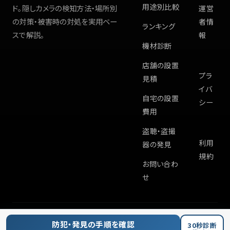
用途別比較
ド。隠しカメラの検知方法・場所別
運営
の対策・被害時の対処を実用ベー
者情
ランキング
スで解説。
報
機材診断
店舗の設置
プラ
見積
イバ
自宅の設置
シー
費用
盗聴・盗撮
利用
器の発見
規約
お問い合わ
せ
©
2026
Hiddencam.info
防犯・発見の手順を確認
30秒診断