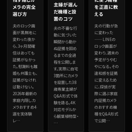
主婦が選ん
メラの完全
を正直に教
だ機種と設
選び方
える
置のコツ
夫のロック画
夫の行動が急
夫の不審な行
面が黒無地に
に変わった
動に気づいた
変わった夜か
——LINEの
瞬間から動か
ら、3ヶ月間確
ロック画面が
ぬ証拠を固め
信はあっても
変わり、週末の
るまでの全過
証拠がなかっ
予定がうやむ
程を公開しま
た。慰謝料も離
やになる。その
す。実際に自宅
婚も弁護士も、
違和感を証拠
3箇所にカメラ
証拠がなけれ
に変えるため
を設置した38
ば動けない。
に、探偵が実
歳専業主婦が
2026年最新の
際に選ぶ家庭
Q&A形式で体
家庭内隠しカ
内証拠カメラ
験を語る。4K
メラおすすめ4
のおすすめ機
対応モデルか
選を実体験
種をQ&A形式
ら観葉植物型・
レ
…
で公開
…
…