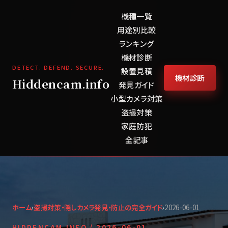
機種一覧
用途別比較
ランキング
機材診断
DETECT. DEFEND. SECURE.
設置見積
機材診断
Hiddencam.info
発見ガイド
小型カメラ対策
盗撮対策
家庭防犯
全記事
ホーム
›
盗撮対策・隠しカメラ発見・防止の完全ガイド
›
2026-06-01
HIDDENCAM.INFO /
2026-06-01