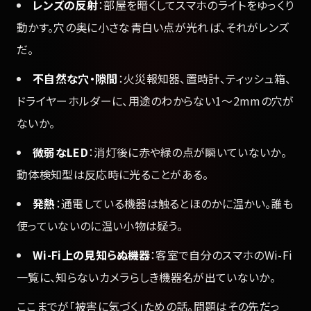
レンズの反射
：部屋を暗くしてスマホのライトをゆっくり
動かす。穴の奥に小さな青白い点が光れば、それがレンズ
だ。
不自然な穴・隙間
：火災報知器、置時計、ティッシュ箱、
ドライヤーホルダーに、用途のわからない1〜2mmの穴が
ないか。
微弱なLED
：消灯後に赤や緑の点が瞬いていないか。
動体検知型は反応時に光ることがある。
発熱
：通電している機器は触るとほのかに温かい。誰も
使っていないのに温い小物は疑う。
Wi-Fi上の見知らぬ機器
：客室で自分のスマホのWi-Fi
一覧に、知らないカメラらしき機器名が出ていないか。
ここまでが「被害に気づく」ための話。問題はその先だっ