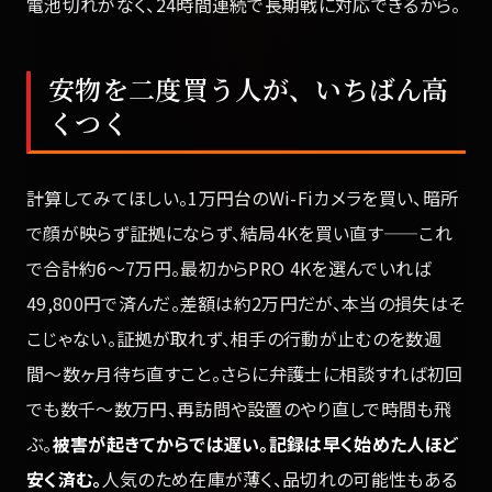
電池切れがなく、24時間連続で長期戦に対応できるから。
安物を二度買う人が、いちばん高
くつく
計算してみてほしい。1万円台のWi-Fiカメラを買い、暗所
で顔が映らず証拠にならず、結局4Kを買い直す——これ
で合計約6〜7万円。最初からPRO 4Kを選んでいれば
49,800円で済んだ。差額は約2万円だが、本当の損失はそ
こじゃない。証拠が取れず、相手の行動が止むのを数週
間〜数ヶ月待ち直すこと。さらに弁護士に相談すれば初回
でも数千〜数万円、再訪問や設置のやり直しで時間も飛
ぶ。
被害が起きてからでは遅い。記録は早く始めた人ほど
安く済む。
人気のため在庫が薄く、品切れの可能性もある