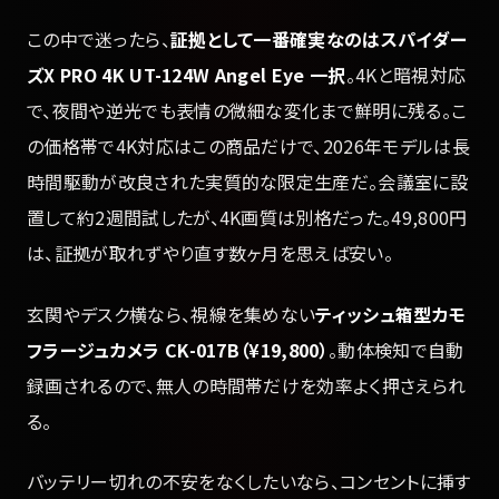
この中で迷ったら、
証拠として一番確実なのはスパイダー
ズX PRO 4K UT-124W Angel Eye 一択
。4Kと暗視対応
で、夜間や逆光でも表情の微細な変化まで鮮明に残る。こ
の価格帯で4K対応はこの商品だけで、2026年モデルは長
時間駆動が改良された実質的な限定生産だ。会議室に設
置して約2週間試したが、4K画質は別格だった。49,800円
は、証拠が取れずやり直す数ヶ月を思えば安い。
玄関やデスク横なら、視線を集めない
ティッシュ箱型カモ
フラージュカメラ CK-017B（¥19,800）
。動体検知で自動
録画されるので、無人の時間帯だけを効率よく押さえられ
る。
バッテリー切れの不安をなくしたいなら、コンセントに挿す