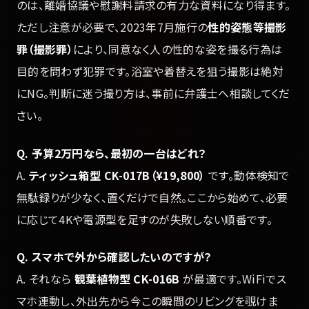
のは、離婚協議や慰謝料請求の有力な資料になり得ます。
ただし注意が必要で、2023年7月施行の
性的姿態等撮影
罪（撮影罪）
により、同意なく人の性的な姿を撮る行為は
目的を問わず犯罪です。浴室や着替えを狙う撮影は絶対
にNG。判断に迷う撮り方は、事前に弁護士へ相談してくだ
さい。
Q. 予算2万円なら、最初の一台はどれ？
A.
ティッシュ箱型 CK-017B（¥19,800）
です。動体検知で
無駄録りが少なく、置くだけで自然。ここから始めて、必要
に応じて4Kや電源型を足すのが失敗しない順番です。
Q. スマホで外から確認したいのですが？
A. それなら
観葉植物型 CK-016B
が最適です。WiFiでス
マホ連動し、外出先から今この瞬間のリビングを覗けま