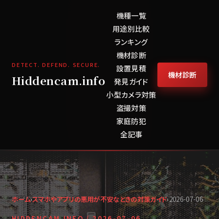
機種一覧
用途別比較
ランキング
機材診断
DETECT. DEFEND. SECURE.
設置見積
機材診断
Hiddencam.info
発見ガイド
小型カメラ対策
盗撮対策
家庭防犯
全記事
ホーム
›
スマホやアプリの悪用が不安なときの対策ガイド
›
2026-07-06
HIDDENCAM.INFO /
2026-07-06