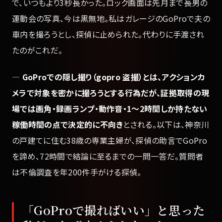
で、いつもより3秒長かった。ロック画面は先月まで長男の
運動会の写真、今は黒無地。私はガレージのGoProで夫の
車内を撮ろうとし、探偵に止められた。代わりに手渡され
たのがこれだ。
—
GoProでの隠し撮り（gopro 盗撮）とは、アクションカ
メラで対象を密かに撮ろうとする行為だが、証拠取得の現
場では画角・録画ランプ・動作音・1〜2時間しか持たない
稼働時間の点で決定的に不向き
とされる。以下は、神奈川
の戸建てに住む38歳の専業主婦が、探偵の助言でGoPro
を諦め、72時間で結論に至るまでの一問一答だ。質問者
は不倫調査を年200件手がける探偵。
「GoProで撮ればいい」と思った