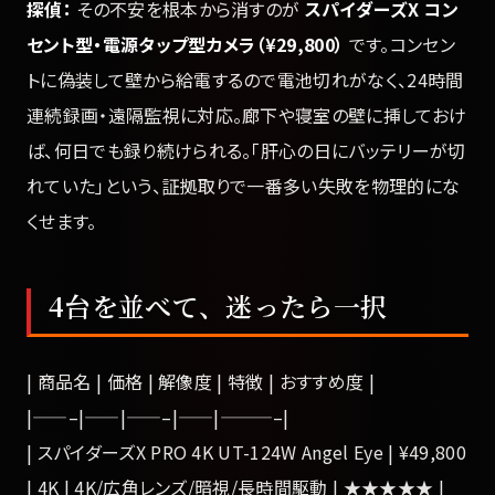
探偵：
その不安を根本から消すのが
スパイダーズX コン
セント型・電源タップ型カメラ（¥29,800）
です。コンセン
トに偽装して壁から給電するので電池切れがなく、24時間
連続録画・遠隔監視に対応。廊下や寝室の壁に挿しておけ
ば、何日でも録り続けられる。「肝心の日にバッテリーが切
れていた」という、証拠取りで一番多い失敗を物理的にな
くせます。
4台を並べて、迷ったら一択
| 商品名 | 価格 | 解像度 | 特徴 | おすすめ度 |
|——–|——|——–|——|———–|
| スパイダーズX PRO 4K UT-124W Angel Eye | ¥49,800
| 4K | 4K/広角レンズ/暗視/長時間駆動 | ★★★★★ |