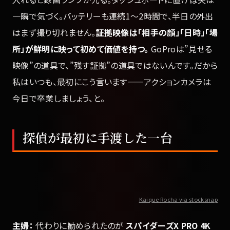
一瞬で気づく。バッテリーも連続1〜2時間で、半日の外出
はまず撮り切れません。
証拠映像は「相手の顔」「日時」「場
所」が鮮明に映って初めて価値を持つ。
GoProは”見せる
映像”の道具で、”残す証拠”の道具ではないんです。だから
私はいつも、最初にこう言います——アクションカメラは
今日で卒業しましょう、と。
探偵が最初に手渡した一台
Kaique Rocha via stocksnap
主婦：
代わりに勧められたのが
スパイダーズX PRO 4K