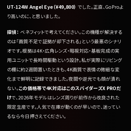
UT-124W Angel Eye（¥49,800）
でした。正直、GoProよ
り高いのに、と思いました。
探偵：
ベネフィットで考えてください。この機種が解決する
のは「画質不足で証拠が却下される」という最悪のシナリ
オです。根拠は4K・広角レンズ・暗視対応・基板完成の実
用ユニットで長時間駆動という設計。私が実際にリビング
の棚に約2週間置いたときも、4K画質で表情の微細な変
化まで鮮明に記録できました。夜間や逆光でも顔が潰れ
ない。
この価格帯で4K対応はこのスパイダーズX PROだ
け
で、2026年モデルはレンズ周りが前作から改良された
限定生産です。人気で在庫が動くのが早いので、迷ってい
るなら今日押さえてください。