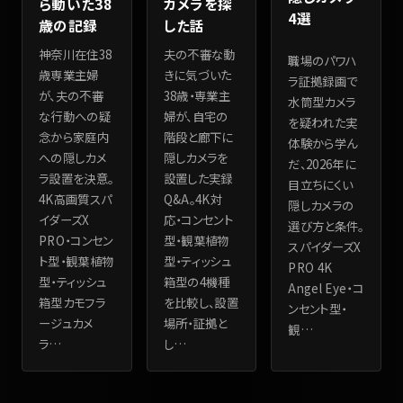
ら動いた38
カメラを探
4選
歳の記録
した話
神奈川在住38
夫の不審な動
職場のパワハ
歳専業主婦
きに気づいた
ラ証拠録画で
が、夫の不審
38歳・専業主
水筒型カメラ
な行動への疑
婦が、自宅の
を疑われた実
念から家庭内
階段と廊下に
体験から学ん
への隠しカメ
隠しカメラを
だ、2026年に
ラ設置を決意。
設置した実録
目立ちにくい
4K高画質スパ
Q&A。4K対
隠しカメラの
イダーズX
応・コンセント
選び方と条件。
PRO・コンセン
型・観葉植物
スパイダーズX
ト型・観葉植物
型・ティッシュ
PRO 4K
型・ティッシュ
箱型の4機種
Angel Eye・コ
箱型カモフラ
を比較し、設置
ンセント型・
ージュカメ
場所・証拠と
観
…
ラ
…
し
…