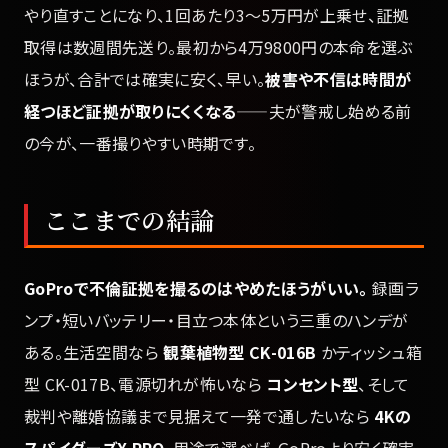
やり直すことになり、1回あたり3〜5万円が上乗せ、証拠
取得は数週間先送り。最初から4万9800円の本命を選ぶ
ほうが、合計では確実に安く、早い。
被害や不信は時間が
経つほど証拠が取りにくくなる
——夫が警戒し始める前
の今が、一番撮りやすい時期です。
ここまでの結論
GoProで不倫証拠を撮るのはやめたほうがいい。
録画ラ
ンプ・短いバッテリー・目立つ本体という三重のハンデが
ある。生活空間なら
観葉植物型 CK-016B
かティッシュ箱
型 CK-017B、電源切れが怖いなら
コンセント型
、そして
裁判や離婚協議まで見据えて一発で通したいなら
4Kの