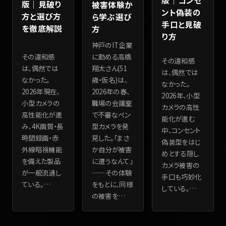
版｜コンセ
版｜見破り
被害体験か
ント偽装の
方と選び方
ら学ぶ選び
手口と見破
を徹底解説
方
り方
神戸のIT企業
その違和感
に勤める高橋
その違和感
は、偶然では
翔太さん(51
は、偶然では
なかった。
歳・仮名)は、
なかった。
2026年現在、
2026年の春、
2026年、小型
小型カメラの
職場の会議室
カメラの高性
高性能化が進
で不審なペン
能化が進む
み、4K画質・長
型カメラを発
中、コンセント
時間録画・赤
見した。「まさ
偽装型をはじ
外線暗視機能
か自分が被害
めとする隠し
を備えた製品
に遭うなんて」
カメラ被害の
が一般流通し
——その体験
手口も巧妙化
ている。
…
をもとに、同様
している。
…
の被害を
…