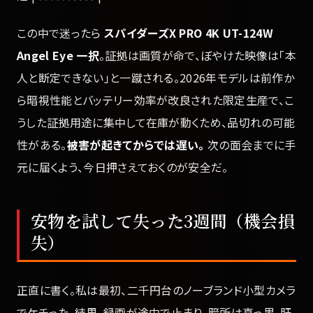
この中で迷ったら
スパイダーズX PRO 4K UT-124W
Angel Eye 一択
。証拠は画質が命で、ぼやけた映像は「本
人と断定できない」と一蹴される。2026年モデルは前作か
ら暗視性能とバッテリー効率が改良された限定生産で、こ
うした証拠用途に集中して在庫が動くため、品切れの可能
性がある。
被害が起きてからでは遅い。
次の面会までに手
元に届くよう、今日押さえておくのが安全だ。
安物を試して失った3週間（機会損
失）
正直に書く。私は最初、二千円台のノーブランド小型カメラ
でケチった。結果、録画が途中で止まり、暗所は真っ黒、肝