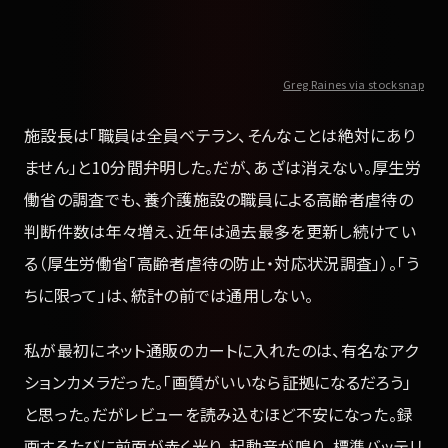
Greg Raines via stocksnap
施設長は「職員は全員ベテラン、そんなことは絶対にあり
ません」と10分間弁明した。だが、あざは消えない。厚生労
働省の調査でも、養介護施設の職員による高齢者虐待の
判断件数は年々増え、近年は過去最多を更新し続けてい
る（厚生労働省「高齢者虐待の防止・対応状況調査」）。「う
ちに限って」は、統計の前では通用しない。
私が最初にネット通販のカートに入れたのは、有名なアク
ションカメラだった。「画質がいいなら証拠になるだろう」
と思った。だがレビューを読み込むほど不安になった。録
画するたびに前面が赤く光り、起動音が鳴り、標準バッテリ