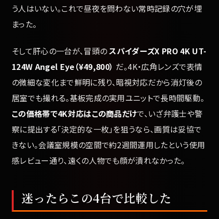
う人はいない。これで昼夜を問わない常時記録の穴が埋
まった。
そして肝心の一台が、冒頭の
スパイダーズX PRO 4K UT-
124W Angel Eye（¥49,800）
だ。4K・広角レンズで表情
の微細な変化まで鮮明に残り、暗視対応だから消灯後の
居室でも撮れる。基板完成の実用ユニットで長時間駆動。
この価格帯で4K対応はこの商品だけ
で、いざ弁護士や警
察に提出する「決定的な一枚」を狙うなら、画質は妥協で
きない。会議室規模の空間で約2週間運用したという使用
感レビュー通り、遠くの人物でも顔が潰れなかった。
迷ったらこの4台で比較した