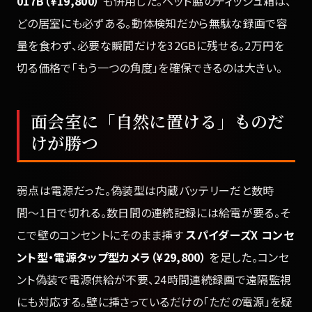
017B（¥19,800）
も併用した。ベッド脇のティッシュ箱は、
どの居室にも必ずある。動体検知だから無駄な録画で容
量を食わず、必要な瞬間だけを32GBに残せる。2万円を
切る価格で「もう一つの角度」を確保できるのは大きい。
面会室に「自然に置ける」ものだ
けが勝つ
弱点は電源だった。偽装型は内蔵バッテリーだと数時
間〜1日で切れる。数日間の連続記録には給電が要る。そ
こで壁のコンセントにそのまま挿す
スパイダーズX コンセ
ント型・電源タップ型カメラ（¥29,800）
を足した。コンセ
ント偽装で電源供給が不要、24時間連続録画で遠隔監視
にも対応する。壁に挿さっているだけの「ただの電源」を疑