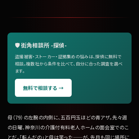
🛡️ 街角相談所 -探偵-
盗撮被害・ストーカー・証拠集めの悩みは、探偵に無料で
相談。複数社から条件を比べて、自分に合った調査を選べ
ます。
無料で相談する →
母（79）の左腕の内側に、五百円玉ほどの青アザ。先々週
の日曜、神奈川の介護付有料老人ホームの面会室でのこ
とだ。「転んだの」と母は笑った——が、先月も同じ場所に