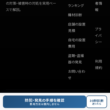
の対策・被害時の対処を実用ベー
者情
ランキング
スで解説。
報
機材診断
店舗の設置
プラ
見積
イバ
自宅の設置
シー
費用
盗聴・盗撮
利用
器の発見
規約
お問い合わ
せ
©
2026
Hiddencam.info
防犯・発見の手順を確認
30秒診断
迷ったら
悪用方法は案内しません