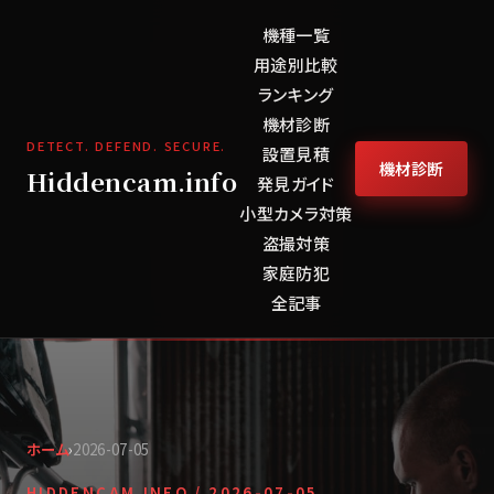
機種一覧
用途別比較
ランキング
機材診断
DETECT. DEFEND. SECURE.
設置見積
機材診断
Hiddencam.info
発見ガイド
小型カメラ対策
盗撮対策
家庭防犯
全記事
ホーム
›
2026-07-05
HIDDENCAM.INFO /
2026-07-05