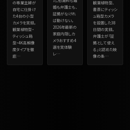
た。慰謝料も離
の専業主婦が
観葉植物型、
婚も弁護士も、
自宅に仕掛け
書斎にティッシ
証拠がなけれ
た4台の小型
ュ箱型カメラ
ば動けない。
カメラを実録。
を設置した38
2026年最新の
観葉植物型・
日間の実録。
家庭内隠しカ
ティッシュ箱
弁護士が「証
メラおすすめ4
型・4K高解像
拠として使え
選を実体験
度タイプを徹
る」と認めた映
レ
…
底
…
像の条
…