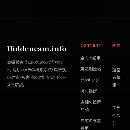
CONTENT
運営
Hiddencam.info
全ての記事
盗撮被害ゼロのための防犯ガイ
用途別比較
ド。隠しカメラの検知方法・場所別
運営
の対策・被害時の対処を実用ベー
者情
ランキング
スで解説。
報
機材診断
店舗の設置
プラ
見積
イバ
自宅の設置
シー
費用