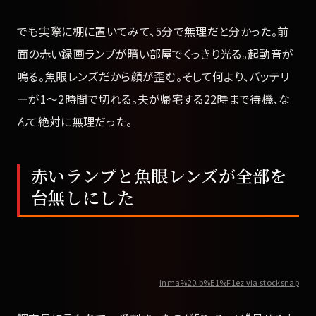
でも実際に棚に置いてみて、5分で無理だと分かった。前
面の赤い録画ランプが暗い部屋でくっきり光る。起動音が
鳴る。魚眼レンズだから顔が歪む。そして何より、バッテリ
ーが1〜2時間で切れる。夫が帰宅する22時まで待機、な
んて絶対に無理だった。
赤いランプと魚眼レンズが全部を
台無しにした
Inma%20Ib%E1%F1ez via stocksnap