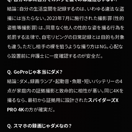
結論：自分の生活空間を記録するのは、いわゆる違法な盗
撮には当たらない。2023年7月に施行された撮影罪（性的
姿態等撮影罪）は、同意なく他人の性的な姿を撮る行為を
処罰する法律で、自宅リビングの日常記録とは目的も対象
も違う。ただし相手の裸を狙うような撮り方はNG。心配な
ら設置前に弁護士に一度確認するのが安全だ。
Q. GoProじゃ本当にダメ？
結論：ダメ。録画ランプ・起動音・魚眼・短いバッテリーの4
点が家庭内の証拠撮影と致命的に相性が悪い。同じ4Kを
撮るなら、最初から証拠用に設計された
スパイダーズX
PRO 4K
の方が確実だ。
Q. スマホの録画じゃダメなの？