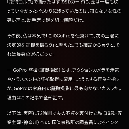
「接待ゴルフ」で撮ったはずのSDカードに、芝は一度も映
っていなかった。代わりに残っていたのは、知らない女性の
笑い声と、助手席で足を組む横顔だけ。
その夜、私は本気で「このGoProを仕掛けて、次の土曜に
決定的な証拠を撮ろう」と考えた。でも結論から言うと、そ
れは最悪の選択だった。
— GoPro 盗撮（証拠撮影）とは、アクションカメラを浮気
やハラスメントの証拠取得に流用しようとする行為を指す
が、GoProは家庭内の証拠撮影に最も向かないカメラだ。
理由はこの記事で全部話す。
以下は、実際に72時間で夫の不貞を裏付けた私（38歳・専
業主婦・神奈川）への、探偵事務所の調査員によるインタ