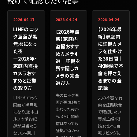
続けて確認したい記事
2026-04-17
2026-04-24
2026-04-24
LINEのロッ
【2026年最
【2026年最
ク画面が黒
新】家庭内
新】家庭内
無地になっ
に証拠カメ
盗撮おすす
た夜
ラを仕掛け
めカメラ4
―2026年・
た38日間｜
選｜証拠を
家庭内盗撮
4K映像で不
残す隠しカ
カメラおす
倫を押さえ
メラの完全
すめと証拠
るまでの全
選び方
の取り方
記録
夫のロック画
LINEのロック
夫の不審な行
面が黒無地に
画面が黒無地
動を証拠映像
変わった夜か
になり、週末ゴ
で確認したい
ら、3ヶ月間確
ルフの予約記
専業主婦・既
信はあっても
録が見当たら
婚女性へ。自
証拠がなかっ
ない。神奈川
宅リビングに