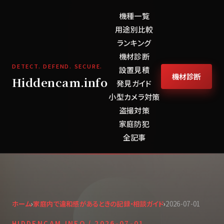
機種一覧
用途別比較
ランキング
機材診断
DETECT. DEFEND. SECURE.
設置見積
機材診断
Hiddencam.info
発見ガイド
小型カメラ対策
盗撮対策
家庭防犯
全記事
ホーム
›
家庭内で違和感があるときの記録・相談ガイド
›
2026-07-01
HIDDENCAM.INFO /
2026-07-01