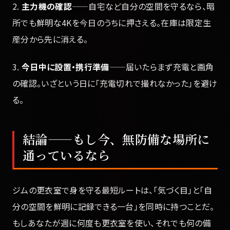
2.
主力機の確認
——自宅など自分の空間を守るなら、暗
所でも鮮明な4Kを今日のうちに押さえる。在庫は限定生
産分から先に消える。
3.
今日中に設置・携行準備
——届いたらまず充電と画角
の確認。いざという日に「充電切れで撮れなかった」を避け
る。
結論——もし今、無防備な場所に
通っているなら
ジムの更衣室で身を守る最短ルートは、「気づく目」と「自
分の空間を鮮明に記録できる一台」を同時に持つことだ。
もしあなたが週に何度も更衣室を使い、それでも何の備