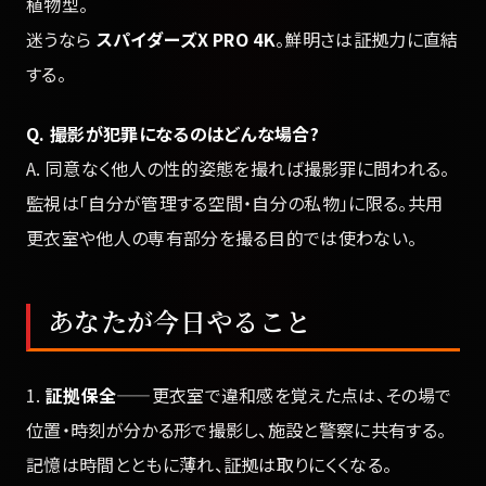
植物型。
迷うなら
スパイダーズX PRO 4K
。鮮明さは証拠力に直結
する。
Q. 撮影が犯罪になるのはどんな場合?
A. 同意なく他人の性的姿態を撮れば撮影罪に問われる。
監視は「自分が管理する空間・自分の私物」に限る。共用
更衣室や他人の専有部分を撮る目的では使わない。
あなたが今日やること
1.
証拠保全
——更衣室で違和感を覚えた点は、その場で
位置・時刻が分かる形で撮影し、施設と警察に共有する。
記憶は時間とともに薄れ、証拠は取りにくくなる。