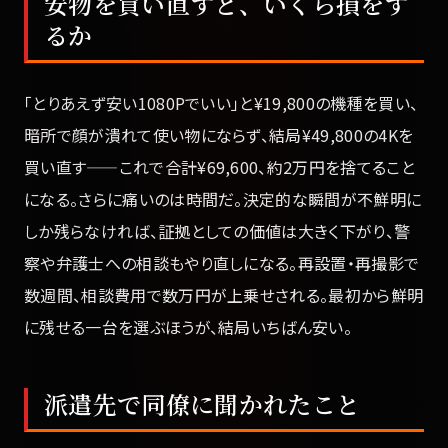
安物を買い直すと、いくら損をす
るか
「とりあえず安い1080Pでいい」と¥19,800の機種を買い、
暗所で顔が潰れて使い物にならず、結局¥49,800の4Kを
買い直す——これで合計¥69,600、約2万円を捨てること
になる。さらに痛いのは時間だ。決定的な瞬間が不鮮明に
しか残らなければ、証拠としての価値は大きく下がり、警
察や弁護士への相談もやり直しになる。再設置・再撮影で
数週間、相談費用で数万円が上乗せされる。最初から鮮明
に残せる一台を選ぶほうが、結局いちばん安い。
派遣先で同僚に聞かれたこと