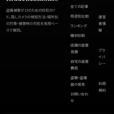
全ての記事
盗撮被害ゼロのための防犯ガイ
用途別比較
ド。隠しカメラの検知方法・場所別
運営
の対策・被害時の対処を実用ベー
者情
ランキング
スで解説。
報
機材診断
店舗の設置
プラ
見積
イバ
自宅の設置
シー
費用
盗聴・盗撮
利用
器の発見
規約
お問い合わ
せ