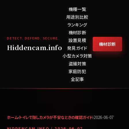
機種一覧
用途別比較
ランキング
機材診断
DETECT. DEFEND. SECURE.
設置見積
機材診断
Hiddencam.info
発見ガイド
小型カメラ対策
盗撮対策
家庭防犯
全記事
ホーム
›
トイレで隠しカメラが不安なときの確認ガイド
›
2026-06-07
HIDDENCAM.INFO /
2026-06-07