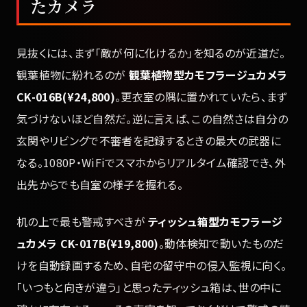
たカメラ
見抜くには、まず「敵が何に化けるか」を知るのが近道だ。
観葉植物に紛れるのが
観葉植物型カモフラージュカメラ
CK-016B(¥24,800)
。更衣室の隅に置かれていたら、まず
気づけないほど自然だ。逆に言えば、この自然さは自分の
玄関やリビングで不審者を記録するときの最大の武器に
なる。1080P・WiFiでスマホからリアルタイム確認でき、外
出先からでも自室の様子を握れる。
机の上で最も警戒すべきが
ティッシュ箱型カモフラージ
ュカメラ CK-017B(¥19,800)
。動体検知で動いたものだ
けを自動録画するため、自宅の留守中の侵入監視に向く。
「いつもと向きが違う」と思ったティッシュ箱は、世の中に