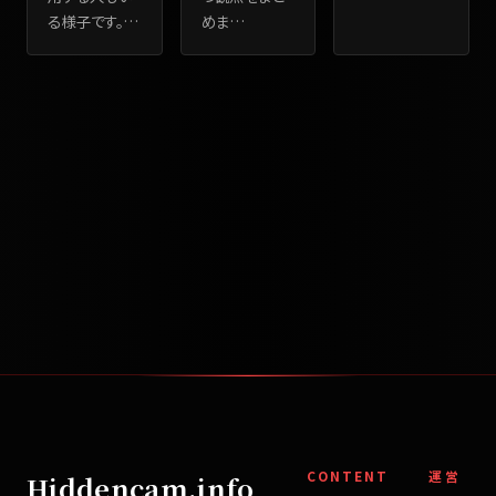
めま
…
る様子です。
…
CONTENT
運営
Hiddencam.info