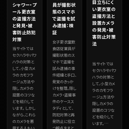
目立ちにく
シャワー・プ
員が撮影状
い更衣室の
ール更衣室
態のスマホ
盗撮方法と
の盗撮方法
で盗撮を試
設置カメラ
と発見・被
み逮捕：検
の発見・被
害防止防犯
証
害防止対策
対策
女子更衣室飲
法
食店従業員が
当サイトでは
撮影状態のス
セクハラやパワ
マホで盗撮を
ハラの対策と
当サイトでは
試み逮捕の事
して、小型カメ
セクハラやパワ
件経緯と手口、
ラのカモフラ
ハラの対策と
発覚のきっか
ージュ方法や
して、小型カメ
けを整理。隠し
隠しカメラの
ラのカモフラ
カメラ・盗撮事
設置のコツな
ージュ方法や
件のケースス
どを紹介して
隠しカメラの
タディとして、
います。 しかし
設置のコツな
防犯対策と再
ながら、これら
どを紹介して
発防止に役立
のカメラを悪
います。
…
つ観点をまと
用する人もい