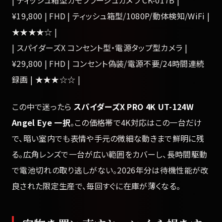
| ティッシュ箱型カモフラージュカメラ CK-017B |
¥19,800 | FHD | ティッシュ箱型/1080P/動体検知/WiFi |
★★★★☆ |
| スパイダーズX コンセント型・電源タップ型カメラ |
¥29,800 | FHD | コンセント偽装/電源不要/24時間連続
録画 | ★★★☆☆ |
この中で迷ったら
スパイダーズX PRO 4K UT-124W
Angel Eye 一択
。この価格帯で4K対応はこの一台だけ
で、暗い室内でも表情や手元の微細な動きまで鮮明に残
る。広角レンズで一台が広い範囲をカバーし、長時間駆動
で電池切れの取り逃しがない。2026年分は待機性能が改
良された限定生産で、毎回すぐに在庫が薄くなる。