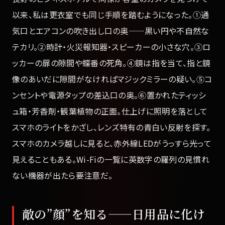
以来、私は更衣室でも同じ手順を踏むようになった。①通
気口とエアコンの吹き出し口の奥——黒い円や不自然な
テカリ。②時計・火災報知器・スピーカーの小さな穴。③ロ
ッカーの扉の隙間や蝶番の死角。④鏡は指を当て、指と鏡
像のあいだに隙間がなければマジックミラーの疑い。⑤コ
ンセントや電源タップの差込口の奥。⑥置かれたティッシ
ュ箱・芳香剤・観葉植物の正面。仕上げに照明を落として
スマホのライトをかざし、レンズ特有の青白い反射を探す。
スマホのカメラ越しに見ると、赤外線LEDがうっすら光って
見えることもある。Wi-Fiの一覧に英数字の羅列の見慣れ
ない機器が出たら要注意だ。
敵の”顔”を知る——日用品に化け