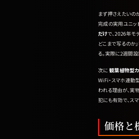
まず押さえたいの
完成の実用ユニッ
だけ
で、2026
どこまで写るのか
る。実際に2週間設
次に
観葉植物型カモフ
WiFi・スマホ連
われる理由が、実
犯にも有効で、ス
価格と