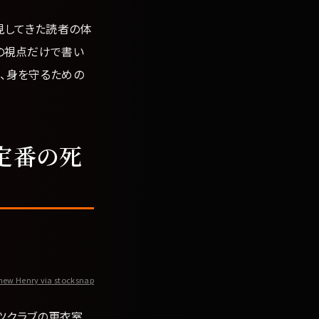
見してきた読者の体
の視点だけで書い
、身を守るための
定番の死
hew Henry via stocksnap
ツクラブの更衣室