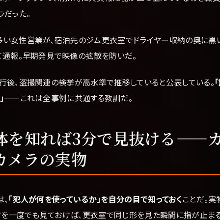
ラだった。
多い女性営業が、宿泊先のジム更衣室でドライヤー収納の奥に黒
て通報。早期発見で映像の拡散を防いだ。
行後、盗撮関連の検挙が高水準で推移していると公表している。
」
——これは全事例に共通する教訓だ。
体を知れば3分で見抜ける——
カメラの実物
は、
「犯人が何を使っているか」を自分の目で知っておく
ことだ。実
出方を一度でも見ておけば、更衣室で同じ形を見た瞬間に指が止まる