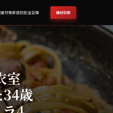
機材診断
盗撮対策
家庭防犯
全記事
衣室
34歳
ラ4