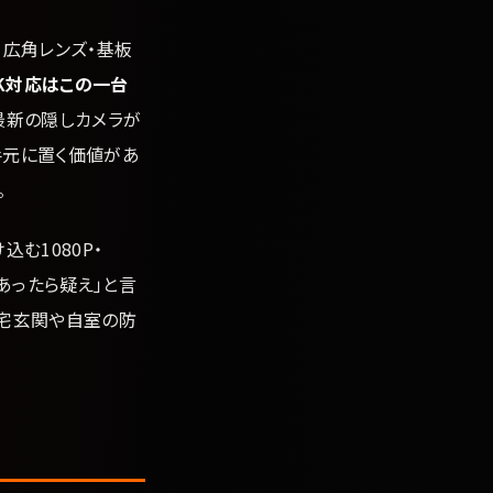
K・広角レンズ・基板
K対応はこの一台
最新の隠しカメラが
手元に置く価値があ
。
む1080P・
あったら疑え」と言
自宅玄関や自室の防