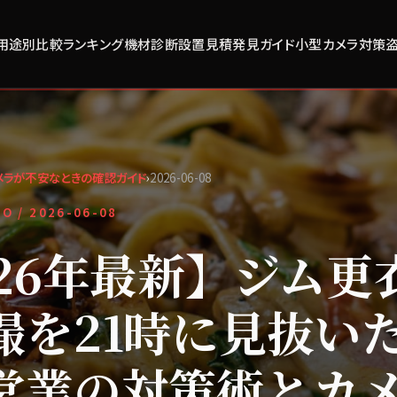
用途別比較
ランキング
機材診断
設置見積
発見ガイド
小型カメラ対策
メラが不安なときの確認ガイド
›
2026-06-08
FO /
2026-06-08
026年最新】ジム更
撮を21時に見抜いた
営業の対策術とカメ