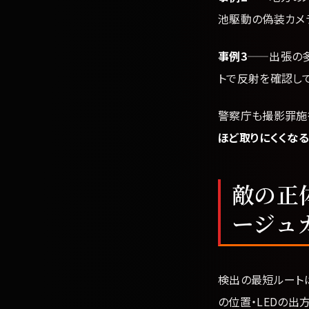
池駆動の偽装カメ
事例3
——出張の
トで反射を確認し
警察庁も撮影罪施
ほど取りにくくなる
敵の正
ージュ
検出の最短ルート
の位置・LEDの