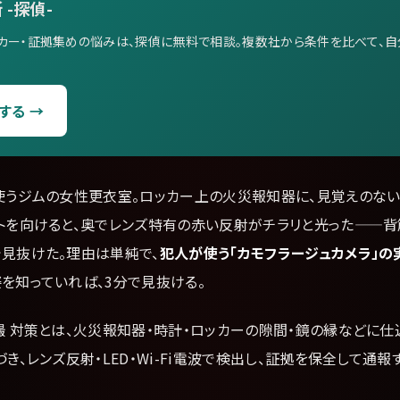
 -探偵-
カー・証拠集めの悩みは、探偵に無料で相談。複数社から条件を比べて、
する →
も使うジムの女性更衣室。ロッカー上の火災報知器に、見覚えのな
イトを向けると、奥でレンズ特有の赤い反射がチラリと光った——背
で見抜けた。理由は単純で、
犯人が使う「カモフラージュカメラ」の
姿を知っていれば、3分で見抜ける。
撮 対策とは、火災報知器・時計・ロッカーの隙間・鏡の縁などに
づき、レンズ反射・LED・Wi-Fi電波で検出し、証拠を保全して通