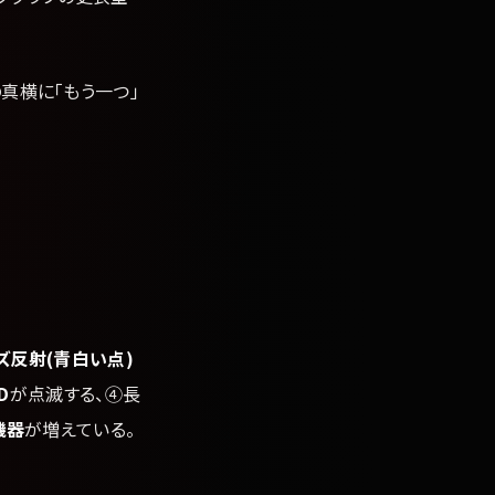
真横に「もう一つ」
ズ反射(青白い点)
D
が点滅する、④長
i機器
が増えている。