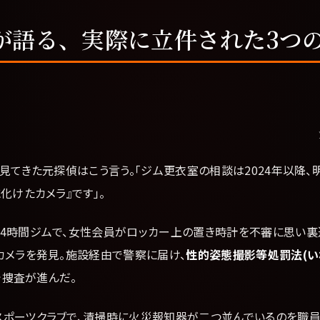
が語る、実際に立件された3つ
見てきた元探偵はこう言う。「ジム更衣室の相談は2024年以降、
化けたカメラ』です」。
4時間ジムで、女性会員がロッカー上の置き時計を不審に思い裏返
カメラを発見。施設経由で警察に届け、
性的姿態撮影等処罰法(い
で捜査が進んだ。
スポーツクラブで、清掃時に火災報知器が二つ並んでいるのを職員