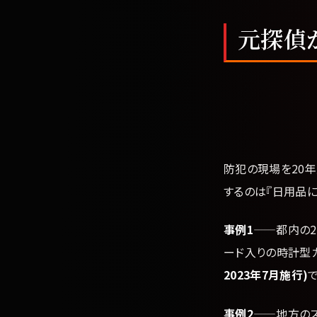
元探偵
防犯の現場を20年
するのは『日用品に
事例1
——都内の2
ード入りの時計型
2023年7月施行)
事例2
——地方の