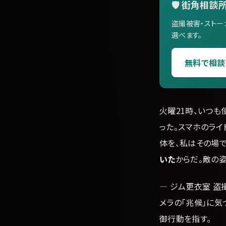
🛡️ 街角相談所
盗撮被害・ストー
選べます。
無料で相談
火曜21時、いつ
った。スマホのラ
体を、私はその場
いた
からだ。敵の
— ジム更衣室 盗
メラの「兆候」に気
御行動を指す。