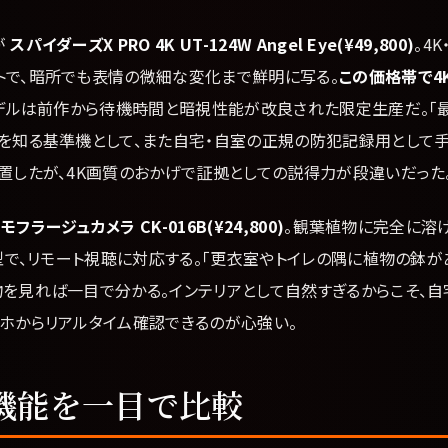
が
スパイダーズX PRO 4K UT-124W Angel Eye(¥49,800)
。4
トで、暗所でも表情の微細な変化まで鮮明に写る。
この価格帯で4
年モデルは前作から待機時間と暗視性能が改良された限定生産だ。「
」を知る基準機として、また自宅・自室の正規の防犯記録用として
置したが、4K画質のおかげで証拠としての説得力が段違いだった
ラージュカメラ CK-016B(¥24,800)
。観葉植物に完全に溶け込
動型で、リモート視聴に対応する。「更衣室やトイレの隅に植物の鉢が
物を見れば一目で分かる。インテリアとして自然すぎるからこそ、
マホからリアルタイム確認できるのが心強い。
機能を一目で比較