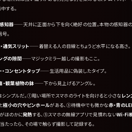
中する。
感知器
——天井に正面から下を向く絶好の位置。本物の感知器の
信号。
・通気スリット
——着替える人の目線とちょうど水平になる高さ。
ングの隙間
——マジックミラー越しの撮影もここ。
ー・コンセントタップ
——生活用品に偽装したタイプ。
箱・観葉植物の鉢
——下から見上げるアングル。
はシンプルだ。①暗い場所でスマホのライトを向けると小さな
レン
と
極小の穴やピンホール
がある、③待機中でも微かな
赤・青のLE
がほのかに
発熱
する、⑤スマホの無線アプリで見慣れない
Wi-F
当たったら、その場で触らず撮影して記録する。