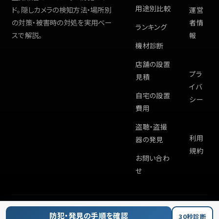
用途別比較
ド。隠しカメラの検知方法・場所別
運営
の対策・被害時の対処を実用ベー
者情
ランキング
スで解説。
報
機材診断
店舗の設置
プラ
見積
イバ
自宅の設置
シー
費用
盗聴・盗撮
利用
器の発見
規約
お問い合わ
せ
©
2026
Hiddencam.info
防犯・発見の手順を確認
30秒診断