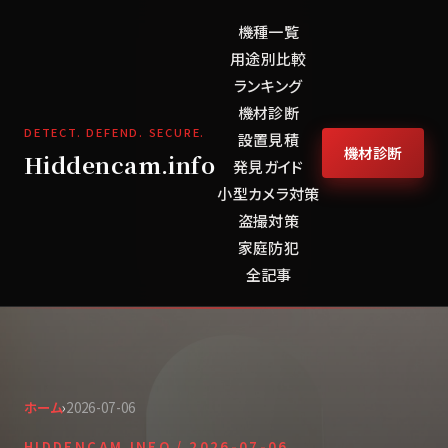
機種一覧
用途別比較
ランキング
機材診断
DETECT. DEFEND. SECURE.
設置見積
機材診断
Hiddencam.info
発見ガイド
小型カメラ対策
盗撮対策
家庭防犯
全記事
ホーム
›
2026-07-06
HIDDENCAM.INFO /
2026-07-06