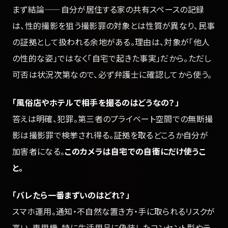
まず結論——自分が居住する家の共有スペースの記録
は、性的撮影を狙う撮影罪の対象とは性質が異なり、民事
の証拠として扱われる余地がある。理由は、対象が「他人
の性的な姿」ではなく「自宅で起きた事実」だから。ただし
可否は状況次第なので、必ず弁護士に確認してから使う。
「風俗店やホテルで相手を撮るのはどうなの？」
答えは明確、犯罪。第三者のプライベート空間での無断撮
影は撮影罪で検挙され得る。証拠を取るどころか自分が
加害者になる。
このカメラは自宅での自衛にだけ使うこ
と。
「バレたら一番まずいのはどれ？」
スマホ運用。通知・不自然な置き方・手に取られるリスクが
高い。専用機、特に生活用品に偽装したコンセント型やテ