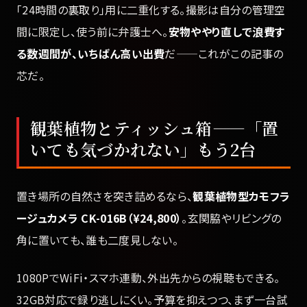
「24時間の裏取り」用に二重化する。撮影は自分の管理空
間に限定し、使う前に弁護士へ。
安物ややり直しで浪費す
る数週間が、いちばん高い出費
だ——これがこの記事の
芯だ。
観葉植物とティッシュ箱——「置
いても気づかれない」もう2台
置き場所の自然さを突き詰めるなら、
観葉植物型カモフラ
ージュカメラ CK-016B（¥24,800）
。玄関脇やリビングの
角に置いても、誰も二度見しない。
1080PでWiFi・スマホ連動、外出先からの視聴もできる。
32GB対応で録り逃しにくい。予算を抑えつつ、まず一台試