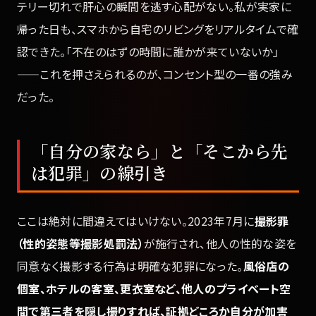
テリー切れで肝心の瞬間を逃す心配がない。私が実家に
帰った日も、スマホから自宅のリビングをリアルタイムで確
認できた。「不在のはずの時間に誰かが来ていないか」
——これを押さえられるのが、コンセント型の一番の強み
だった。
「自分の家なら」と「そこから先
は犯罪」の線引き
ここは絶対に間違えてはいけない。2023年7月に
撮影罪
（性的姿態等撮影処罰法）
が施行され、他人の性的な姿を
同意なく撮影する行為は明確な犯罪になった。
風俗店の
個室、ホテルの客室、更衣室など、他人のプライベート空
間で第三者を隠し撮りすれば、証拠どころか自分が加害