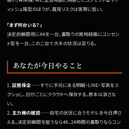
ィッシュ箱型のほうが、露見リスクは実際に低い。
「まず何台いる？」
決定的瞬間用に4Kを一台、裏取りの常時録画にコンセン
ト型を一台。この二台で大半の状況は足りる。
あなたが今日やること
1.
証拠保全
——すでに手元にある明細・LINE・写真をス
クショし、日付ごとにクラウドへ保存する。原本は消さな
い。
2.
主力機の確認
——自宅の状況に合うモデルを今日押さ
える。決定的瞬間を狙うなら4K、24時間の裏取りならコン