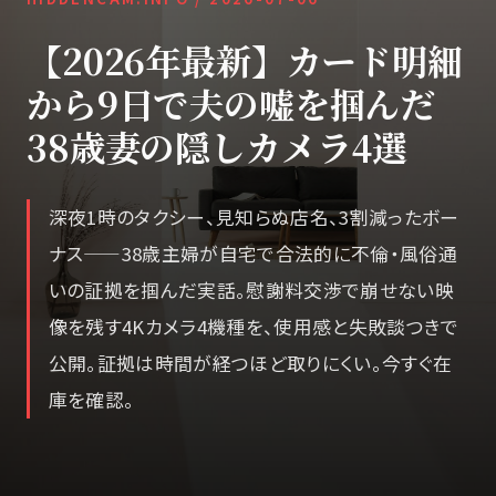
【2026年最新】カード明細
から9日で夫の嘘を掴んだ
38歳妻の隠しカメラ4選
深夜1時のタクシー、見知らぬ店名、3割減ったボー
ナス——38歳主婦が自宅で合法的に不倫・風俗通
いの証拠を掴んだ実話。慰謝料交渉で崩せない映
像を残す4Kカメラ4機種を、使用感と失敗談つきで
公開。証拠は時間が経つほど取りにくい。今すぐ在
庫を確認。