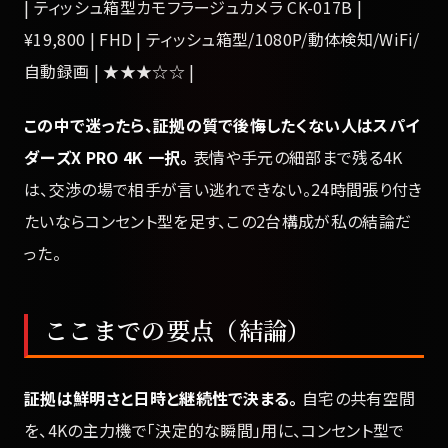
| ティッシュ箱型カモフラージュカメラ CK-017B |
¥19,800 | FHD | ティッシュ箱型/1080P/動体検知/WiFi/
自動録画 | ★★★☆☆ |
この中で迷ったら、証拠の質で後悔したくない人はスパイ
ダーズX PRO 4K 一択。
表情や手元の細部まで残る4K
は、交渉の場で相手が言い逃れできない。24時間張り付き
たいならコンセント型を足す、この2台構成が私の結論だ
った。
ここまでの要点（結論）
証拠は鮮明さと日時と継続性で決まる。
自宅の共有空間
を、4Kの主力機で「決定的な瞬間」用に、コンセント型で