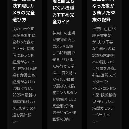
度と目立ち
残す隠しカ
なった夜か
にくい機種
メラの完全
ら動いた38
おすすめ完
選び方
歳の記録
全ガイド
夫のロック画
神奈川在住38
神奈川の主婦
面が黒無地に
歳専業主婦
が安物の隠し
変わった夜か
が、夫の不審
カメラを設置
ら、3ヶ月間確
な行動への疑
して48時間で
信はあっても
念から家庭内
発見されバレ
証拠がなかっ
への隠しカメ
た失敗から学
た。慰謝料も離
ラ設置を決意。
ぶ、二度と見つ
婚も弁護士も、
4K高画質スパ
からない機種
証拠がなけれ
イダーズX
の選び方を防
ば動けない。
PRO・コンセン
犯コンサルタン
2026年最新の
ト型・観葉植物
トが解説。LED
家庭内隠しカ
型・ティッシュ
完全消灯・偽
メラおすすめ4
箱型カモフラ
装デザイン・4K
選を実体験
ージュカメ
画質の3条
…
レ
…
ラ
…