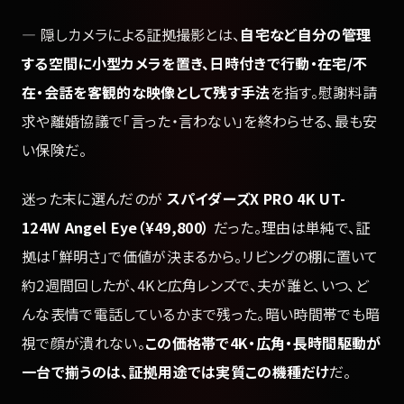
— 隠しカメラによる証拠撮影とは、
自宅など自分の管理
する空間に小型カメラを置き、日時付きで行動・在宅/不
在・会話を客観的な映像として残す手法
を指す。慰謝料請
求や離婚協議で「言った・言わない」を終わらせる、最も安
い保険だ。
迷った末に選んだのが
スパイダーズX PRO 4K UT-
124W Angel Eye（¥49,800）
だった。理由は単純で、証
拠は「鮮明さ」で価値が決まるから。リビングの棚に置いて
約2週間回したが、4Kと広角レンズで、夫が誰と、いつ、ど
んな表情で電話しているかまで残った。暗い時間帯でも暗
視で顔が潰れない。
この価格帯で4K・広角・長時間駆動が
一台で揃うのは、証拠用途では実質この機種だけ
だ。