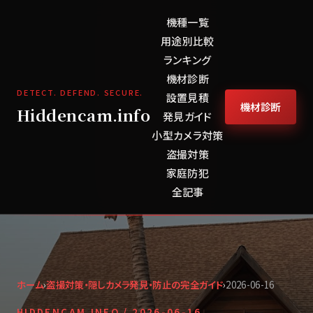
機種一覧
用途別比較
ランキング
機材診断
DETECT. DEFEND. SECURE.
設置見積
機材診断
Hiddencam.info
発見ガイド
小型カメラ対策
盗撮対策
家庭防犯
全記事
ホーム
›
盗撮対策・隠しカメラ発見・防止の完全ガイド
›
2026-06-16
HIDDENCAM.INFO /
2026-06-16