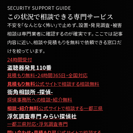
SECURITY SUPPORT GUIDE
この状況で相談できる専門サービス
不安を「なんとなく怖い」で止めず、設置・発見調査・被害
相談は専門業者に確認するのが確実です。 ここでは記事
内容に近い、相談や見積もりを無料で依頼できる窓口だ
けを絞っています。
24時間受付
盗聴器発見110番
見積もり無料・24時間365日・全国対応
見積もり無料
公式サイトで相談する
相談無料
街角相談所 -探偵-
探偵事務所への相談・紹介無料
相談・紹介無料
公式サイトで相談する
一都三県
浮気調査専門 みらい探偵社
一都三県対応・浮気調査専門
問い合わせ・見積もり可
公式サイトで相談する