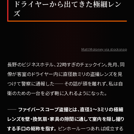
ドライヤーから出てきた極細レン
ズ
Matt Moloney via stocksnap
長野のビジネスホテル、22時すぎのチェックイン。先月、同
僚が客室のドライヤー内に直径数ミリの盗撮レンズを見
つけて警察に通報した——その話が頭を離れず、私は自
衛のための一台を必ず鞄に入れるようになった。
——
ファイバースコープ盗撮とは、直径1〜3ミリの極細
レンズを壁・換気扇・家具の隙間に通して室内を隠し撮り
する手口の総称を指す。
ピンホール一つあれば成立する