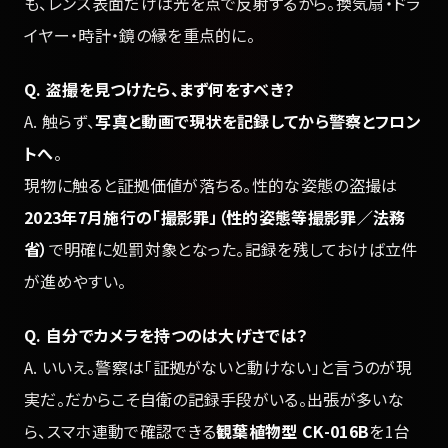
も、レンズ表面だけは光を点で反射するから。換気扇・ドラ
イヤー・時計・鏡の縁を重点的に。
Q. 盗撮を見つけたら、まず何をすべき？
A. 触らず、
写真と動画で現状を記録してから警察とフロン
トへ
。
現物に触ると証拠価値が落ちる。性的な姿態の盗撮は
2023年7月施行の「撮影罪」（性的姿態等撮影罪／法務
省）
で明確に処罰対象となった。記録を残しておけば立件
が進めやすい。
Q. 自分でカメラを持つのは大げさでは？
A. いいえ。警察は「証拠がないと動けない」と言うのが現
実だ。だからこそ自衛の記録手段がいる。出張が多いな
ら、スマホ連動で確認できる
観葉植物型 CK-016B
を1台