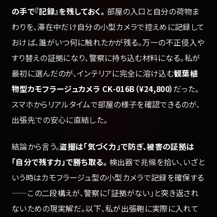
の手で『記録』を残しておく。
部屋の入口と自分の荷物ま
わりを、滞在中だけ自分の小型カメラで控えめに記録して
おけば、誰がいつ何に触れたかが残る。万一の不正侵入や
すり替えの証拠になり、警察に持ち込む材料になる。私が
最初に選んだのが、インテリアに完全に溶け込む
観葉植
物型カモフラージュカメラ CK-016B（¥24,800）
だった。
スマホからリアルタイムで部屋の様子を確認できるのが、
出張先での安心に直結した。
結論から言う。
盗撮は「気づく力」で防ぎ、被害の証拠は
「自分で残す力」で勝ち取る。
検出器で兆候を拾い、いざと
いう時はカモフラージュ型の小型カメラで記録を確保する
——この二段構えが、警察に「証拠がない」と突き返され
ないための現実解だ。以下、私が出張鞄に実際に入れて