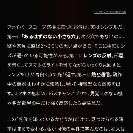
Burst via stocksnap
ファイバースコープ盗撮に気づく兆候は、実はシンプルだ。
第一に
「あるはずのない小さな穴」
。ネジ穴でもないのに、
壁や家具に直径2〜3ミリの黒い点がある。そこに極細レン
ズが通っている可能性がある。第二に
レンズの反射
。部屋
を暗くしてスマホのライトを当てながらゆっくり見回すと、
レンズだけが青白く点で光り返す。第三に
熱と通信
。動作
中の機器はわずかに発熱し、Wi-Fi接続型なら電波を出
す。スマホの無料Wi-Fiスキャンアプリで、見覚えのない機
器名が部屋の中だけ強く反応したら要注意だ。
この「兆候を知っているかどうか」だけで、見つけられる確
率はまるで変わる。私が同僚の事件で学んだのは、犯人は