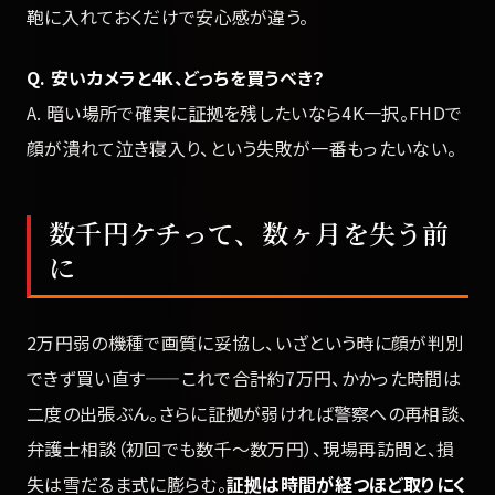
鞄に入れておくだけで安心感が違う。
Q. 安いカメラと4K、どっちを買うべき？
A. 暗い場所で確実に証拠を残したいなら4K一択。FHDで
顔が潰れて泣き寝入り、という失敗が一番もったいない。
数千円ケチって、数ヶ月を失う前
に
2万円弱の機種で画質に妥協し、いざという時に顔が判別
できず買い直す——これで合計約7万円、かかった時間は
二度の出張ぶん。さらに証拠が弱ければ警察への再相談、
弁護士相談（初回でも数千〜数万円）、現場再訪問と、損
失は雪だるま式に膨らむ。
証拠は時間が経つほど取りにく