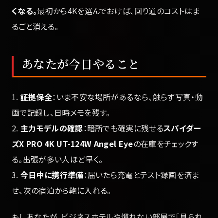
くなる。
最初から4Kを選んでおけば、回り道のコストはま
るごと消える。
あなたが今日やること
1.
証拠保全
：いま不安な場所があるなら、触らず写真・動
画で記録し、日時メモを残す。
2.
主力モデルの確認
：暗所でも確実に残せる
スパイダー
ズX PRO 4K UT-124W Angel Eye
の在庫をチェックす
る。出張が多い人ほど早く。
3.
今日中に携行準備
：届いたら充電とテスト録画を済ま
せ、次の宿泊から鞄に入れる。
もしあなたが、ビジネスホテルや慣れない部屋で「見られ