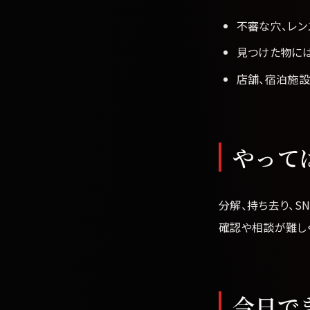
不審な穴、レ
見つけた物には
店舗、宿泊施
やって
分解、持ち去り、S
確認や相談が難し
今日で