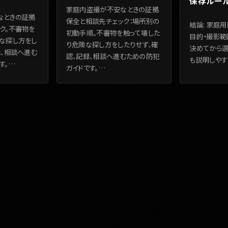
保存ルー
家庭内盗撮が不安なときの証拠
なときの証拠
保全と相談先チェック：場所別の
結論: 家庭
ク。不審物を
初動手順。不審物を触って壊した
目的・撮影範
な探し方をし
り危険な探し方をしたりせず、確
決めてから選
録、相談へ進む
認、記録、相談へ進むための防犯
も説明しやす
す。
…
ガイドです。
…