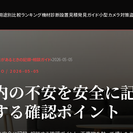
用途別比較
ランキング
機材診断
設置見積
発見ガイド
小型カメラ対策
があるときの記録・相談ガイド
›
2026-05-05
FO /
2026-05-05
内の不安を安全に
する確認ポイント