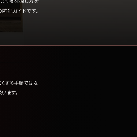
、危険な探し方を
の防犯ガイドです。
くくする手順ではな
います。