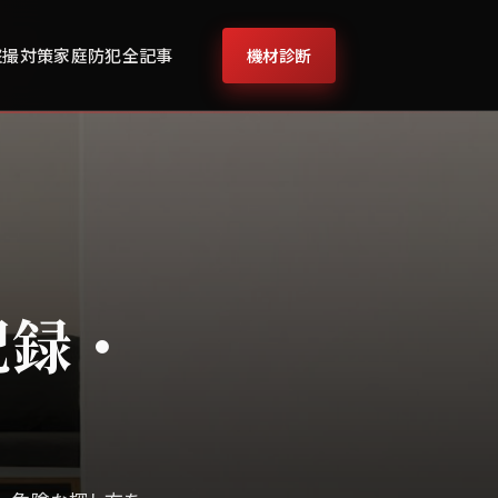
機材診断
盗撮対策
家庭防犯
全記事
記録・