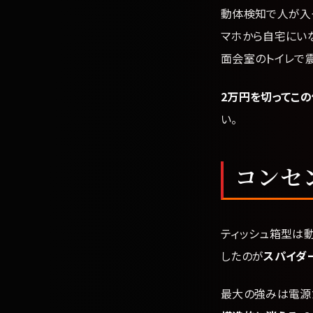
動体検知で人が入っ
マホから自宅にい
面会室のトイレで震
2万円を切ってこ
い。
コンセ
ティッシュ箱型は
したのが
スパイダー
最大の強みは電源