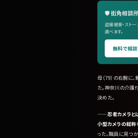
🛡️ 街角相談所
盗撮被害・ストー
選べます。
無料で相談
母（79）の右腕に
た。神奈川の介護
決めた。
——忍者カメラと
小型カメラの総称
った。職員に見つか