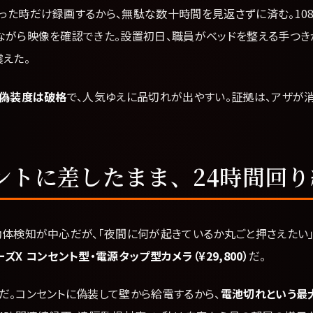
た時だけ録画するから、無駄な数十時間を見返さずに済む。1080P
ながら映像を確認できた。設置初日、職員がベッドを整える手つき
えた。
の偽装度は破格
で、人気ゆえに品切れが出やすい。証拠は、アザが
ントに差したまま、24時間回り
動体検知が中心だが、「夜間に何が起きているか丸ごと押さえたい
ズX コンセント型・電源タップ型カメラ（¥29,800）
だ。
だ。コンセントに偽装して壁から給電するから、
電池切れという最