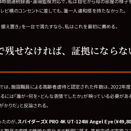
24時間連続録画・遠隔監視対応で、私は自宅から母の部屋の様子
テレビ横のコンセントに差しても、誰一人違和感を持たなかった。
・据え置き」を一台で満たすなら、私はこれを最初に薦める。
で残せなければ、証拠にならな
では、施設職員による高齢者虐待と認定された件数は、2022年
れるには「誰が・何を・どんな表情でしたか」が映っている必要があ
がかりだ」と反論される。
ったのが、
スパイダーズX PRO 4K UT-124W Angel Eye（¥49,80
でも職員の表情の微細な変化まで鮮明に残る。基板完成の実用ユ