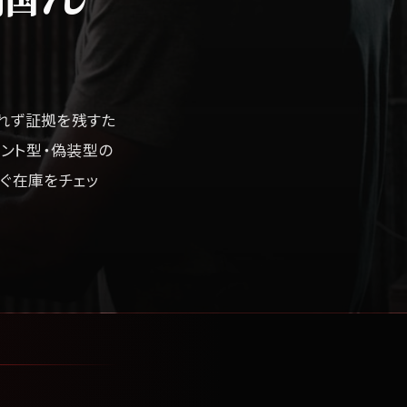
れず証拠を残すた
セント型・偽装型の
ぐ在庫をチェッ