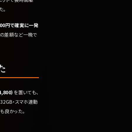
た。
,800円で確実に一発
その差額など一晩で
た
800）
を置いても、
32GB・スマホ連動
も良かった。