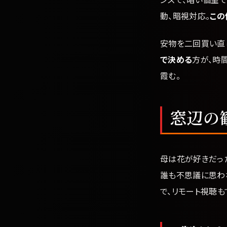
動、暗視対応。
この
安物を二回買い直
で決める
方が、時
霞む。
窓辺の
母は花が好きだっ
誰も不思議に思わない
で、リモート視聴