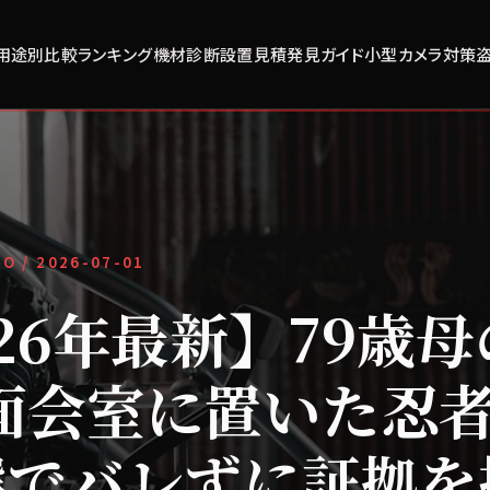
用途別比較
ランキング
機材診断
設置見積
発見ガイド
小型カメラ対策
FO /
2026-07-01
026年最新】79歳
面会室に置いた忍
選でバレずに証拠を