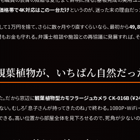
価格帯で4K対応はこの一台だけ
というのが、迷った末の理由だっ
して1万円を捨て、さらに数ヶ月やり直すくらいなら、最初から
49
間もお金も守れる。弁護士相談や施設との再協議に発展すれば、
観葉植物が、いちばん自然だっ
た。だから窓辺に
観葉植物型カモフラージュカメラ CK-016B（¥24,
。むしろ「息子さんが持ってきたのね」で終わる。1080P・WiFi・
もできる。高い位置から部屋全体を見下ろせるので、死角が少ないの