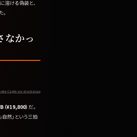
に溶ける偽装と、
た。
さなかっ
oke Cagle via stocksnap
¥19,800）
だ。
も自然」という三拍