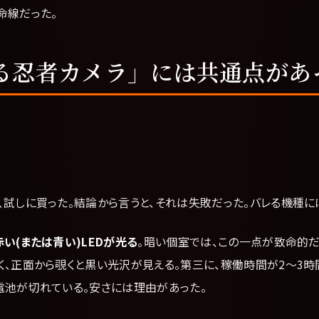
命線だった。
る忍者カメラ」には共通点があ
、試しに買った。結論から言うと、それは失敗だった。バレる機種に
い(または青い)LEDが光る
。暗い個室では、この一点が致命的だ
く、正面から覗くと黒い光沢が見える。第三に、稼働時間が2〜3時
電池が切れている。安さには理由があった。