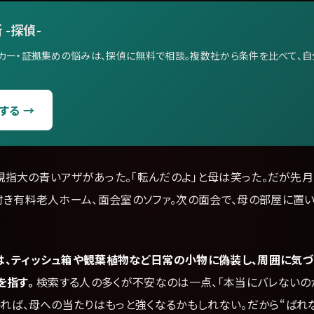
 -探偵-
カー・証拠集めの悩みは、探偵に無料で相談。複数社から条件を比べて、
する →
、親指大の青いアザがあった。「転んだのよ」と母は笑った。だが先
付き有料老人ホーム、面会室のソファ。次の面会で、母の部屋に置い
は、ティッシュ箱や観葉植物など日常の小物に偽装し、周囲に気
を指す。
検索する人の多くが不安なのは一点、「本当にバレないの
れば、母への当たりはもっと強くなるかもしれない。だから“ばれ