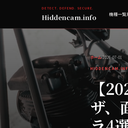
DETECT. DEFEND. SECURE.
機種一覧
Hiddencam.info
ホーム
›
2026-07-01
HIDDENCAM.IN
【2
ザ、
ラ4