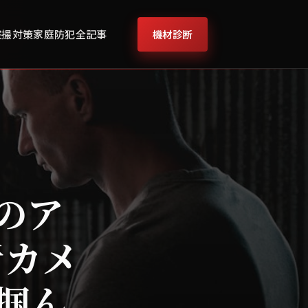
機材診断
盗撮対策
家庭防犯
全記事
母のア
者カメ
掴ん