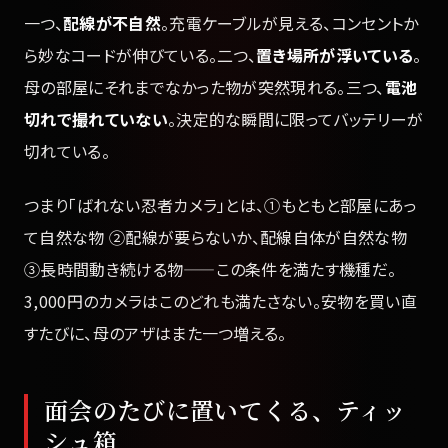
一つ、
配線が不自然
。充電ケーブルが見える、コンセントか
ら妙なコードが伸びている。二つ、
置き場所が浮いている
。
母の部屋にそれまでなかった物が突然現れる。三つ、
電池
切れで撮れていない
。決定的な瞬間に限ってバッテリーが
切れている。
つまり「ばれない忍者カメラ」とは、①もともと部屋にあっ
て自然な物 ②配線が要らないか、配線自体が自然な物
③長時間動き続ける物——この条件を満たす機種だ。
3,000円のカメラはこのどれも満たさない。安物を買い直
すたびに、母のアザはまた一つ増える。
面会のたびに置いてくる、ティッ
シュ箱