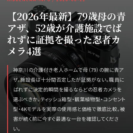
【2026年最新】79歳母の青
アザ、52歳が介護施設でば
れずに証拠を撮った忍者カ
メラ4選
神奈川の介護付き老人ホームで母（79）の腕に青ア
ザ。施設長は十分間否定したが証拠がない。職員に
ばれずに決定的瞬間を撮るならどの忍者カメラを
選ぶべきか。ティッシュ箱型・観葉植物型・コンセント
型・4Kモデルを実際の使用感と価格で徹底比較。被
害が続く前に今すぐ最適な一台を確認してくださ
い。