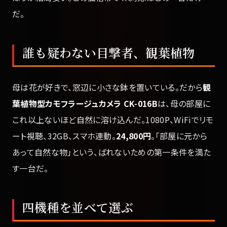
だ。
誰も疑わない目撃者、観葉植物
母は花が好きで、窓辺に小さな鉢を置いている。だから
観
葉植物型カモフラージュカメラ CK-016B
は、母の部屋に
これ以上ないほど自然に溶け込んだ。1080P、WiFiでリモ
ート視聴、32GB、スマホ連動。
24,800円
。「部屋に元から
あって自然な物」という、ばれないための第一条件を満た
す一台だ。
四機種を並べて選ぶ