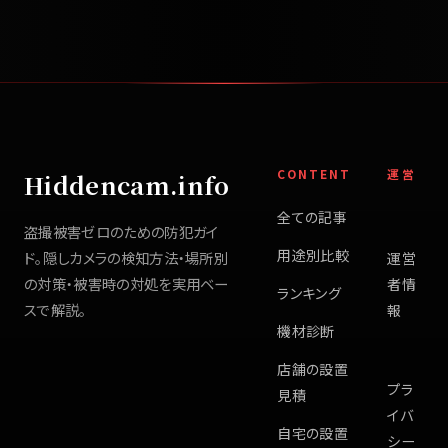
CONTENT
運営
Hiddencam.info
全ての記事
盗撮被害ゼロのための防犯ガイ
用途別比較
ド。隠しカメラの検知方法・場所別
運営
の対策・被害時の対処を実用ベー
者情
ランキング
スで解説。
報
機材診断
店舗の設置
プラ
見積
イバ
自宅の設置
シー