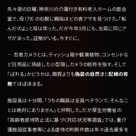
先々週の日曜、神奈川の介護付き有料老人ホームの面会
室で、母（79）の右腕に親指ほどの青アザを見つけた。「転
んだのよ」と母は笑った。だが今年3月にも、左肩に同じア
ザがあった。証拠がいる。今すぐに。
— 忍者カメラとは、ティッシュ箱や観葉植物、コンセントな
ど日用品に偽装した小型隠しカメラの総称を指す。そして
「ばれる」かどうかは、画質よりも
偽装の自然さ
と
配線の有
無
でほぼ決まる。
施設長は十分間、「うちの職員は全員ベテランで、そんなこ
とは絶対にありません」と弁明した。だが厚生労働省の
「高齢者虐待防止法に基づく対応状況等調査」では、養介
護施設従事者等による虐待の判断件数は年々過去最多を