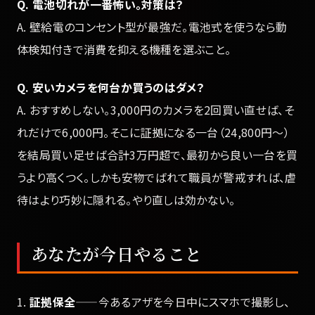
Q. 電池切れが一番怖い。対策は？
A. 壁給電のコンセント型が最強だ。電池式を使うなら動
体検知付きで消費を抑える機種を選ぶこと。
Q. 安いカメラを何台か買うのはダメ？
A. おすすめしない。3,000円のカメラを2回買い直せば、そ
れだけで6,000円。そこに証拠になる一台（24,800円〜）
を結局買い足せば合計3万円超で、最初から良い一台を買
うより高くつく。しかも安物でばれて職員が警戒すれば、虐
待はより巧妙に隠れる。やり直しは効かない。
あなたが今日やること
1.
証拠保全
——今あるアザを今日中にスマホで撮影し、