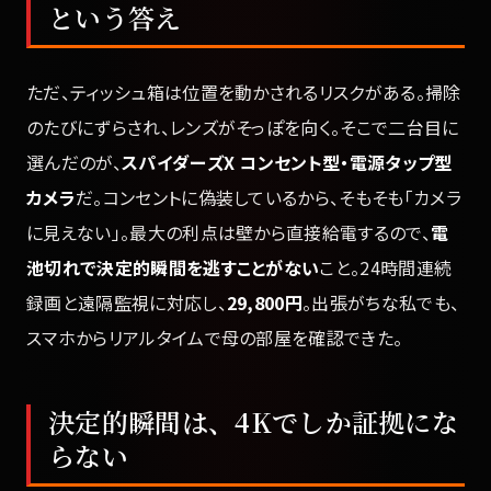
という答え
ただ、ティッシュ箱は位置を動かされるリスクがある。掃除
のたびにずらされ、レンズがそっぽを向く。そこで二台目に
選んだのが、
スパイダーズX コンセント型・電源タップ型
カメラ
だ。コンセントに偽装しているから、そもそも「カメラ
に見えない」。最大の利点は壁から直接給電するので、
電
池切れで決定的瞬間を逃すことがない
こと。24時間連続
録画と遠隔監視に対応し、
29,800円
。出張がちな私でも、
スマホからリアルタイムで母の部屋を確認できた。
決定的瞬間は、4Kでしか証拠にな
らない