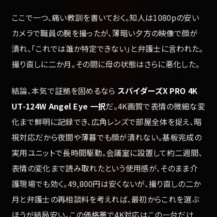
ここで一つ、痛い教訓を書いておく。知人は1080pの安い
カメラで職員の腕を撮ったが、薄暗い夕方の映像で顔が
潰れ、「これでは誰か特定できない」と弁護士に言われた。
撮り直しに二か月。その間に母の状態はさらに悪化した。
結論、本気で証拠を固めるなら
スパイダーズX PRO 4K
UT-124W Angel Eye 一択
だ。4K画質で表情の微細な変
化まで鮮明に記録でき、広角レンズで部屋全体を捉え、暗
視対応だから夜間や薄暮でも顔が潰れない。基板完成の
実用ユニットで長時間駆動。会議室に設置して約二週間、
表情の変化まで読み取れたという使用感が、そのまま介
護現場でも効く。49,800円は安くないが、撮り直しの二か
月と弁護士の再相談料を考えれば、最初からこれを選ぶ
ほうが結局安い。この価格帯で4K対応はこの一台だけ