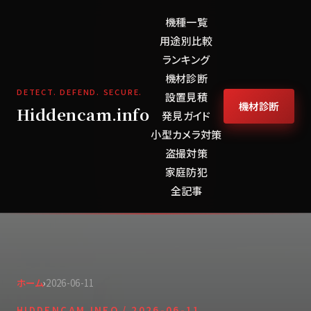
機種一覧
用途別比較
ランキング
機材診断
DETECT. DEFEND. SECURE.
設置見積
機材診断
Hiddencam.info
発見ガイド
小型カメラ対策
盗撮対策
家庭防犯
全記事
ホーム
›
2026-06-11
HIDDENCAM.INFO /
2026-06-11