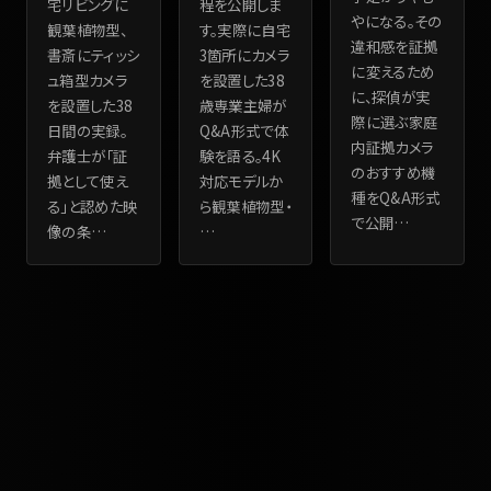
宅リビングに
程を公開しま
やになる。その
観葉植物型、
す。実際に自宅
違和感を証拠
書斎にティッシ
3箇所にカメラ
に変えるため
ュ箱型カメラ
を設置した38
に、探偵が実
を設置した38
歳専業主婦が
際に選ぶ家庭
日間の実録。
Q&A形式で体
内証拠カメラ
弁護士が「証
験を語る。4K
のおすすめ機
拠として使え
対応モデルか
種をQ&A形式
る」と認めた映
ら観葉植物型・
で公開
…
像の条
…
…