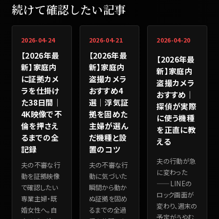
続けて確認したい記事
2026-04-24
2026-04-21
2026-04-20
【2026年最
【2026年最
【2026年最
新】家庭内
新】家庭内
新】家庭内
に証拠カメ
盗撮カメラ
盗撮カメラ
ラを仕掛け
おすすめ4
おすすめ｜
た38日間｜
選｜浮気証
探偵が実際
4K映像で不
拠を固めた
に使う機種
倫を押さえ
主婦が選ん
を正直に教
るまでの全
だ機種と設
える
記録
置のコツ
夫の行動が急
夫の不審な行
夫の不審な行
に変わった
動を証拠映像
動に気づいた
——LINEの
で確認したい
瞬間から動か
ロック画面が
専業主婦・既
ぬ証拠を固め
変わり、週末の
婚女性へ。自
るまでの全過
予定がうやむ