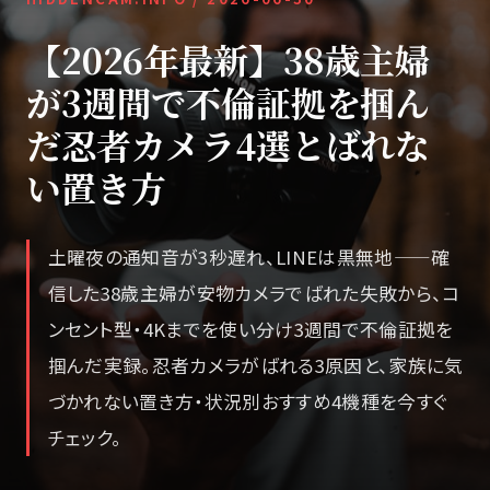
【2026年最新】38歳主婦
が3週間で不倫証拠を掴ん
だ忍者カメラ4選とばれな
い置き方
土曜夜の通知音が3秒遅れ、LINEは黒無地——確
信した38歳主婦が安物カメラでばれた失敗から、コ
ンセント型・4Kまでを使い分け3週間で不倫証拠を
掴んだ実録。忍者カメラがばれる3原因と、家族に気
づかれない置き方・状況別おすすめ4機種を今すぐ
チェック。