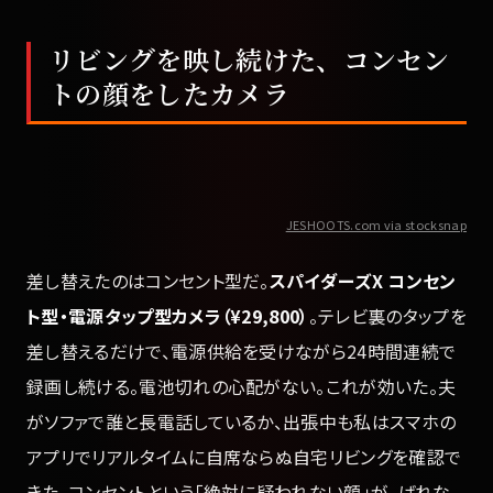
リビングを映し続けた、コンセン
トの顔をしたカメラ
JESHOOTS.com via stocksnap
差し替えたのはコンセント型だ。
スパイダーズX コンセン
ト型・電源タップ型カメラ（¥29,800）
。テレビ裏のタップを
差し替えるだけで、電源供給を受けながら24時間連続で
録画し続ける。電池切れの心配がない。これが効いた。夫
がソファで誰と長電話しているか、出張中も私はスマホの
アプリでリアルタイムに自席ならぬ自宅リビングを確認で
きた。コンセントという「絶対に疑われない顔」が、ばれな