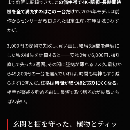
まで鮮明に記録できた。
この価格帯で4K・暗視・長時間待
機を全て満たすのはこの一台だけ
で、2026年モデルは前
作からセンサーが改良された限定生産。在庫は残りわず
かだ。
3,000円の安物で失敗し、買い直し、結局3週間を無駄に
した私の損失を計算すると——安物2台で6,000円、撮り
直しで失った3週間、その間に証拠が薄れるリスク。最初か
ら49,800円の一台を選んでいれば、時間も精神もすり減
らさずに済んだ。
証拠は時間が経つほど取りにくくなる。
相手が警戒を強める前に、最短で取り切るのが結局いち
ばん安い。
玄関と棚を守った、植物とティッ