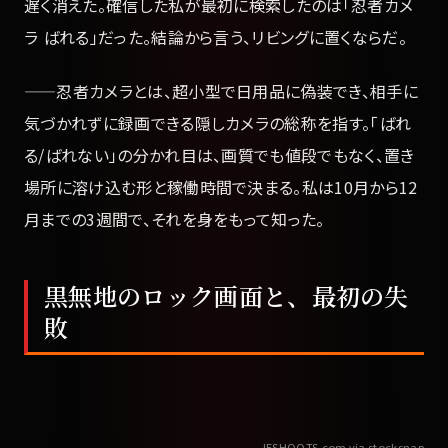
遅く消えた。確信した私が最初に検索したのは「忍者カメ
ラ ばれる」だった。結論から言う、リビングに置くならだ。
——忍者カメラとは、超小型で日用品に偽装でき、相手に
気づかれずに録画できる隠しカメラの総称を指す。「ばれ
る/ばれない」の分かれ目は、画質でも値段でもなく、置き
場所に溶け込む形と稼働時間で決まる。私は10月から12
月までの3週間で、それを身をもって知った。
黒無地のロック画面と、最初の失
敗
JESHOOTS.com via stocksnap