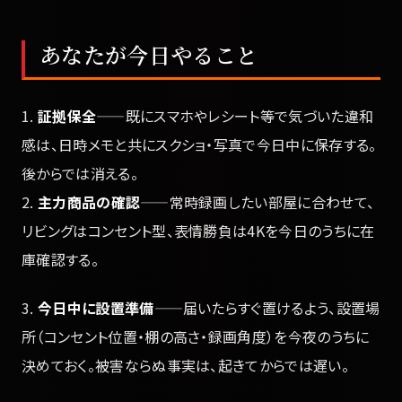
あなたが今日やること
1.
証拠保全
——既にスマホやレシート等で気づいた違和
感は、日時メモと共にスクショ・写真で今日中に保存する。
後からでは消える。
2.
主力商品の確認
——常時録画したい部屋に合わせて、
リビングはコンセント型、表情勝負は4Kを今日のうちに在
庫確認する。
3.
今日中に設置準備
——届いたらすぐ置けるよう、設置場
所（コンセント位置・棚の高さ・録画角度）を今夜のうちに
決めておく。被害ならぬ事実は、起きてからでは遅い。