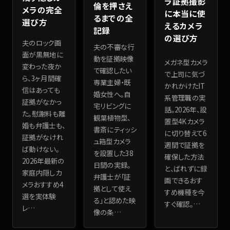
ラ証拠撮影
倫を押さえ
メラの完全
に本当に使
るまでの全
選び方
えるカメラ
記録
の選び方
夫のロック画
夫の不審な行
面が黒無地に
動を証拠映像
メガネ型カメラ
変わった夜か
で確認したい
で上司に気づ
ら、3ヶ月間確
専業主婦・既
かれかけたIT
信はあっても
婚女性へ。自
系管理職の実
証拠がなかっ
宅リビングに
話。2026年、設
た。慰謝料も離
観葉植物型、
置型4Kカメラ
婚も弁護士も、
書斎にティッシ
に切り替えて6
証拠がなけれ
ュ箱型カメラ
週間で証拠を
ば動けない。
を設置した38
確保した方法
2026年最新の
日間の実録。
と、ばれずに録
家庭内隠しカ
弁護士が「証
画できるおす
メラおすすめ4
拠として使え
すめ機種を今
選を実体験
る」と認めた映
すぐ確認。
…
レ
…
像の条
…