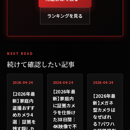
ランキングを見る
NEXT READ
続けて確認したい記事
2026-04-24
2026-04-24
2026-04-24
【2026年最
【2026年最
【2026年最
新】家庭内
新】家庭内
新】メガネ
に証拠カメ
盗撮おすす
型カメラは
ラを仕掛け
めカメラ4
なぜばれ
た38日間｜
選｜証拠を
る？パワハ
4K映像で不
残す隠しカ