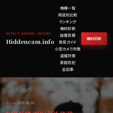
機種一覧
用途別比較
ランキング
機材診断
DETECT. DEFEND. SECURE.
設置見積
機材診断
Hiddencam.info
発見ガイド
小型カメラ対策
盗撮対策
家庭防犯
全記事
ホーム
›
2026-06-30
HIDDENCAM.INFO /
2026-06-30