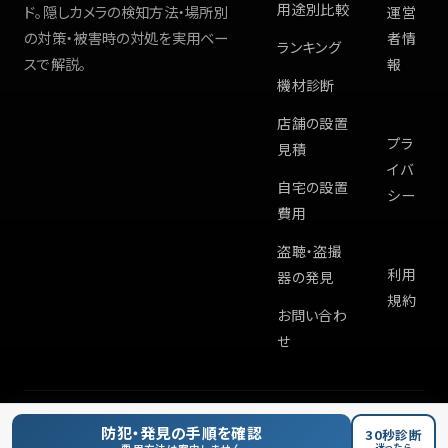
用途別比較
ド。隠しカメラの検知方法・場所別
運営
の対策・被害時の対処を実用ベー
者情
ランキング
スで解説。
報
機材診断
店舗の設置
プラ
見積
イバ
自宅の設置
シー
費用
盗聴・盗撮
利用
器の発見
規約
お問い合わ
せ
©
2026
Hiddencam.info
防犯・発見の手順を確認
30秒診断
迷ったら