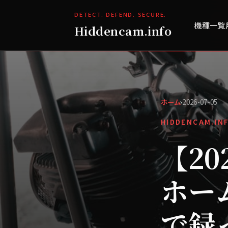
DETECT. DEFEND. SECURE.
機種一覧
Hiddencam.info
ホーム
›
2026-07-05
HIDDENCAM.IN
【2
ホー
で録