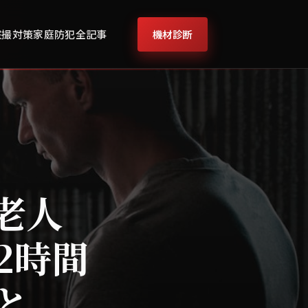
機材診断
盗撮対策
家庭防犯
全記事
が老人
2時間
と、