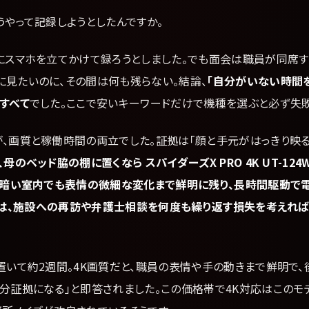
やって記録しようとしたんですか。
にスマホを立てかけて録ろうとしました。でも面会は職員が同席す
に見たいのに、その間は何も残らない。結論、
「自分がいない時間
すべて
でした。ここで安いキーワードだけで機種を選ぶと必ず失敗
が、画質と稼働時間の両立でした。証拠は「顔と手元がはっきり映
のベッド脇の棚に置くなら スパイダーズX PRO 4K UT-124W A
角で暗い室内でも表情の微細な変化まで鮮明に残り、長時間駆動で
00円は、施設への再訪や弁護士相談を何度も繰り返す損失を考えれ
いて約2週間。4K画質だと、職員の表情や手の動きまで鮮明で、
分証拠になる」と即答されました。この価格帯で4K対応はこのモデ