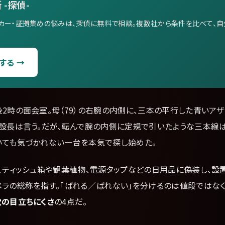
 -探偵-
カー・証拠集めの悩みは、探偵に無料で相談。複数社から条件を比べて、
する →
2時の面会室。母（79）の右腕の内側に、三本の平行した青いアザ
施設長は言う。だが、転んで腕の内側に定規で引いたような三本線
いても気づかれない一台を本気で探し始めた。
は、ティッシュ箱や観葉植物、電源タップなどの日用品に偽装し、設
メラの総称を指す。「ばれる／ばれない」を分けるのは値段ではなく
穴の目立ちにくさ
の4点だ。