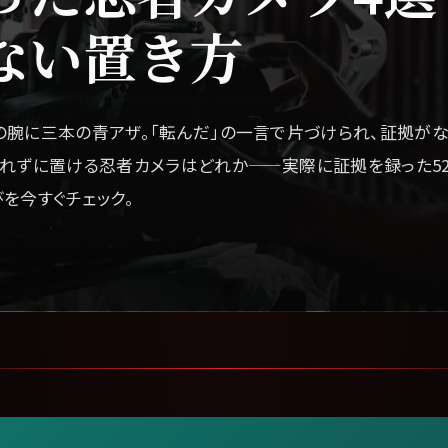
ない置き方
の腕に三本の青アザ。「転んだ」の一言で片づけられ、証拠が
ばれずに置ける忍者カメラはどれか——実際に証拠を録った5
を今すぐチェック。