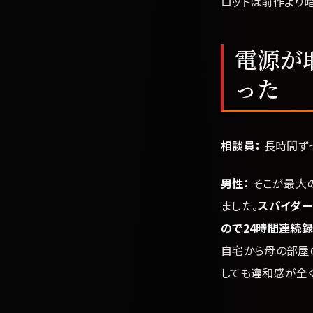
ロットは前作より
電源が
った
相談員：
長時間ずっ
男性：
そこが最大の
ました。
スパイダー
ので24時間連続
自宅から母の部屋
しても違和感が全