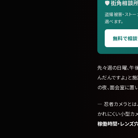
🛡️ 街角相談所
盗撮被害・ストー
選べます。
無料で相談
先々週の日曜、午後
んだんですよ」と
の夜、面会室に置
— 忍者カメラと
かれにくい小型カ
稼働時間・レンズ