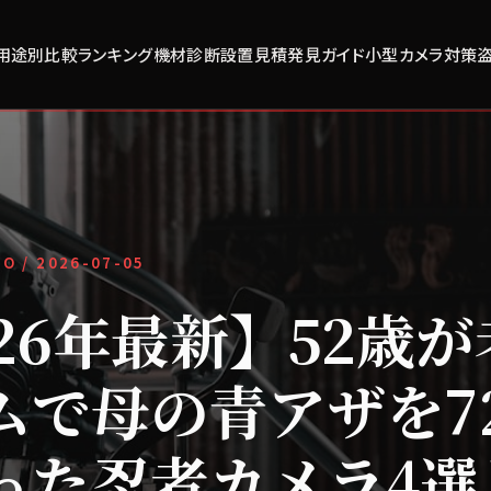
用途別比較
ランキング
機材診断
設置見積
発見ガイド
小型カメラ対策
FO /
2026-07-05
026年最新】52歳
ムで母の青アザを7
った忍者カメラ4選