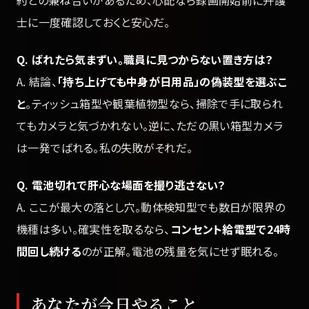
士に一度確認しておくと安心だ。
Q. ばれたら気まずい。職員に見つからない置き方は？
A. 結論、
「持ち上げても中身が日用品」の偽装型を選ぶこ
と
。ティッシュ箱型や観葉植物型なら、掃除で手に取られ
てもカメラと気づかれない。逆に、ただの黒い箱型カメラ
は一発でばれる。私の失敗がそれだ。
Q. 電池切れで肝心な場面を撮り逃さない？
A. ここが最大の落とし穴。動体検知型でも数日が限界の
機種は多い。確実性を取るなら、
コンセント給電型で24時
間回し続ける
のが正解。電池の残量を気にせず眠れる。
あなたが今日やること