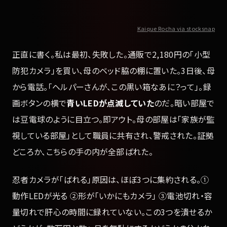
Kaique Rocha via stocksnap
正直に書く。私は最初、失敗した。通販で2,180円の「小型
防犯カメラ」を買い、母のベッド脇の棚に置いた。3日後、母
から電話。「ヘルパーさんが、この黒い箱なあに？って」。録
画ボタンの横で
青いLEDが点滅していた
のだ。暗い部屋で
は豆電球のように目立つ。即アウト。母の部屋は「家族が監
視している部屋」として職員に共有され、警戒された。証拠
どころか、こちらの手の内が全部ばれた。
忍者カメラが「ばれる」原因は、ほぼ3つに集約される。①
動作LEDが光る ②形が「いかにもカメラ」 ③電池切れ・容
量切れで肝心の時間に録れていない。この3つを潰せるか