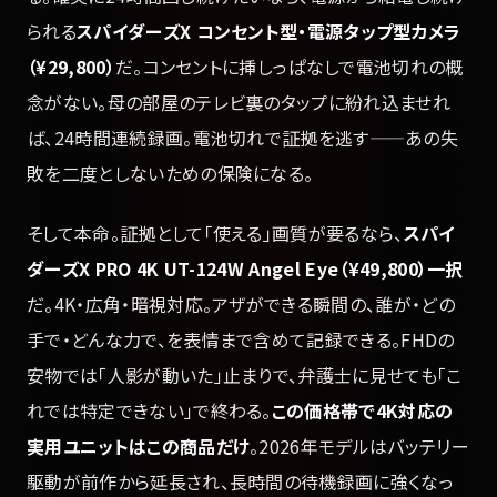
られる
スパイダーズX コンセント型・電源タップ型カメラ
（¥29,800）
だ。コンセントに挿しっぱなしで電池切れの概
念がない。母の部屋のテレビ裏のタップに紛れ込ませれ
ば、24時間連続録画。電池切れで証拠を逃す——あの失
敗を二度としないための保険になる。
そして本命。証拠として「使える」画質が要るなら、
スパイ
ダーズX PRO 4K UT-124W Angel Eye（¥49,800）一択
だ。4K・広角・暗視対応。アザができる瞬間の、誰が・どの
手で・どんな力で、を表情まで含めて記録できる。FHDの
安物では「人影が動いた」止まりで、弁護士に見せても「こ
れでは特定できない」で終わる。
この価格帯で4K対応の
実用ユニットはこの商品だけ
。2026年モデルはバッテリー
駆動が前作から延長され、長時間の待機録画に強くなっ