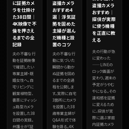
に証拠カメ
盗撮カメラ
盗撮カメラ
ラを仕掛け
おすすめ4
おすすめ｜
た38日間｜
選｜浮気証
探偵が実際
4K映像で不
拠を固めた
に使う機種
倫を押さえ
主婦が選ん
を正直に教
るまでの全
だ機種と設
える
記録
置のコツ
夫の行動が急
夫の不審な行
夫の不審な行
に変わった
動を証拠映像
動に気づいた
——LINEの
で確認したい
瞬間から動か
ロック画面が
専業主婦・既
ぬ証拠を固め
変わり、週末の
婚女性へ。自
るまでの全過
予定がうやむ
宅リビングに
程を公開しま
やになる。その
観葉植物型、
す。実際に自宅
違和感を証拠
書斎にティッシ
3箇所にカメラ
に変えるため
ュ箱型カメラ
を設置した38
に、探偵が実
を設置した38
歳専業主婦が
際に選ぶ家庭
日間の実録。
Q&A形式で体
内証拠カメラ
弁護士が「証
験を語る。4K