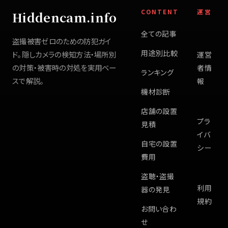
CONTENT
運営
Hiddencam.info
全ての記事
盗撮被害ゼロのための防犯ガイ
用途別比較
ド。隠しカメラの検知方法・場所別
運営
の対策・被害時の対処を実用ベー
者情
ランキング
スで解説。
報
機材診断
店舗の設置
プラ
見積
イバ
自宅の設置
シー
費用
盗聴・盗撮
利用
器の発見
規約
お問い合わ
せ