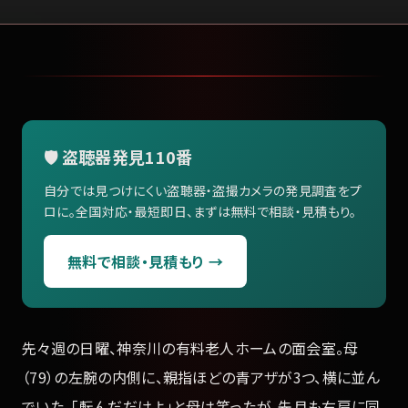
🛡️ 盗聴器発見110番
自分では見つけにくい盗聴器・盗撮カメラの発見調査をプ
ロに。全国対応・最短即日、まずは無料で相談・見積もり。
無料で相談・見積もり →
先々週の日曜、神奈川の有料老人ホームの面会室。母
（79）の左腕の内側に、親指ほどの青アザが3つ、横に並ん
でいた。「転んだだけよ」と母は笑ったが、先月も右肩に同