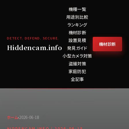
機種一覧
用途別比較
ランキング
機材診断
DETECT. DEFEND. SECURE.
設置見積
機材診断
Hiddencam.info
発見ガイド
小型カメラ対策
盗撮対策
家庭防犯
全記事
ホーム
›
2026-06-18
HIDDENCAM.INFO /
2026-06-18