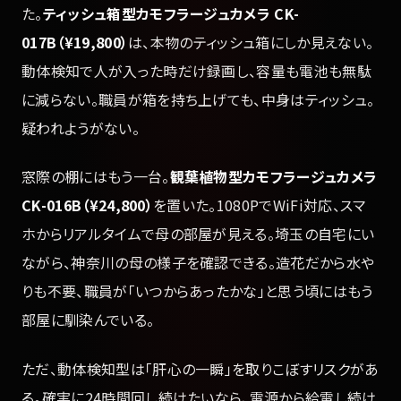
た。
ティッシュ箱型カモフラージュカメラ CK-
017B（¥19,800）
は、本物のティッシュ箱にしか見えない。
動体検知で人が入った時だけ録画し、容量も電池も無駄
に減らない。職員が箱を持ち上げても、中身はティッシュ。
疑われようがない。
窓際の棚にはもう一台。
観葉植物型カモフラージュカメラ
CK-016B（¥24,800）
を置いた。1080PでWiFi対応、スマ
ホからリアルタイムで母の部屋が見える。埼玉の自宅にい
ながら、神奈川の母の様子を確認できる。造花だから水や
りも不要、職員が「いつからあったかな」と思う頃にはもう
部屋に馴染んでいる。
ただ、動体検知型は「肝心の一瞬」を取りこぼすリスクがあ
る。確実に24時間回し続けたいなら、電源から給電し続け