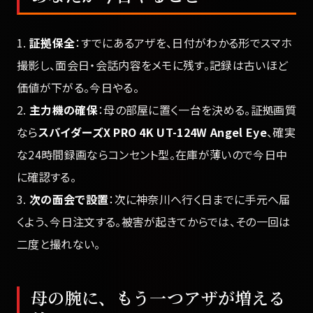
1.
証拠保全
：すでにあるアザを、日付がわかる形でスマホ
撮影し、面会日・会話内容をメモに残す。記録は古いほど
価値が下がる。今日やる。
2.
主力機の確保
：母の部屋に置く一台を決める。証拠画質
なら
スパイダーズX PRO 4K UT-124W Angel Eye
、確実
な24時間録画ならコンセント型。在庫が薄いので今日中
に確認する。
3.
次の面会で設置
：次に神奈川へ行く日までに手元へ届
くよう、今日注文する。被害が起きてからでは、その一回は
二度と撮れない。
母の腕に、もう一つアザが増える