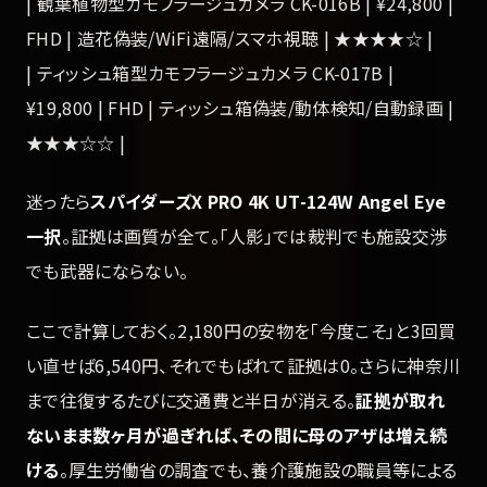
| 観葉植物型カモフラージュカメラ CK-016B | ¥24,800 |
FHD | 造花偽装/WiFi遠隔/スマホ視聴 | ★★★★☆ |
| ティッシュ箱型カモフラージュカメラ CK-017B |
¥19,800 | FHD | ティッシュ箱偽装/動体検知/自動録画 |
★★★☆☆ |
迷ったら
スパイダーズX PRO 4K UT-124W Angel Eye
一択
。証拠は画質が全て。「人影」では裁判でも施設交渉
でも武器にならない。
ここで計算しておく。2,180円の安物を「今度こそ」と3回買
い直せば6,540円、それでもばれて証拠は0。さらに神奈川
まで往復するたびに交通費と半日が消える。
証拠が取れ
ないまま数ヶ月が過ぎれば、その間に母のアザは増え続
ける
。厚生労働省の調査でも、養介護施設の職員等による