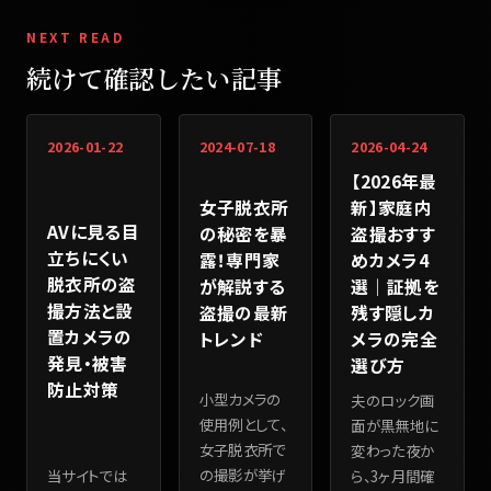
NEXT READ
続けて確認したい記事
2026-01-22
2024-07-18
2026-04-24
【2026年最
女子脱衣所
新】家庭内
AVに見る目
の秘密を暴
盗撮おすす
立ちにくい
露！専門家
めカメラ4
脱衣所の盗
が解説する
選｜証拠を
撮方法と設
盗撮の最新
残す隠しカ
置カメラの
トレンド
メラの完全
発見・被害
選び方
防止対策
小型カメラの
夫のロック画
使用例として、
面が黒無地に
女子脱衣所で
変わった夜か
の撮影が挙げ
当サイトでは
ら、3ヶ月間確