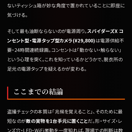
ないティッシュ箱が妙な角度で置かれていることに即座に
気づける。
そして最も油断ならないのが電源周り。
スパイダーズX コ
ンセント型・電源タップ型カメラ(¥29,800)
は電源供給不
要・24時間連続録画。コンセントは「動かない・触らない」
という心理を突く。これを知っているかどうかで、脱衣所の
足元の電源タップを疑えるかが変わる。
ここまでの結論
盗撮チェックの本質は「兆候を覚えること」、そのために最
短なのが
敵の実物を1台手元に置くこと
だ。形・サイズ・レ
ンズ穴・LED・WiFi挙動を一度知れば、現場での判断は数