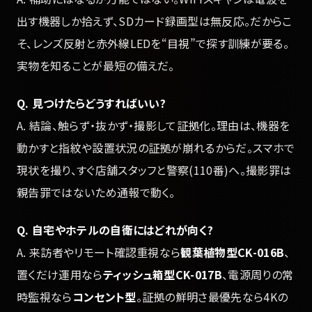
出す機器しか拾えず、SDカード録画型は無反応。だからこ
そ、レンズ反射と赤外線LEDを“目視”で探す訓練が要る。
実物を知ることが最短の備えだ。
Q. 見つけたらどうすればいい?
A. 結論、触らず・抜かず・撮影して証拠化。理由は、機器を
動かすと指紋や設置状況の証拠が崩れるからだ。スマホで
現状を撮り、すぐ店舗スタッフと警察(110番)へ。撮影罪は
親告罪ではないため通報で動く。
Q. 自宅やホテルの自衛にはどれが向く?
A. 来訪者やリモート確認重視なら
観葉植物型CK-016B
、
置くだけ運用なら
ティッシュ箱型CK-017B
、電源周りの常
時監視なら
コンセント型
。証拠の鮮明さ最優先なら4Kの