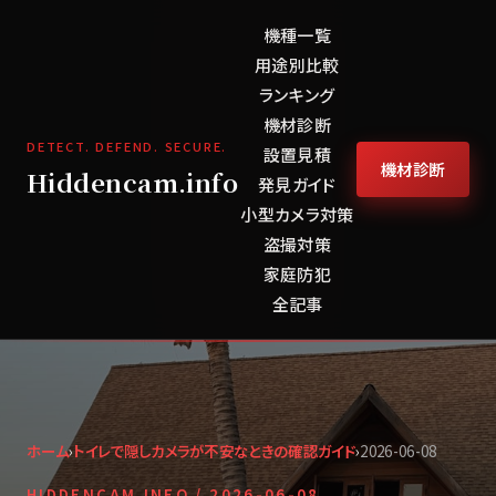
機種一覧
用途別比較
ランキング
機材診断
DETECT. DEFEND. SECURE.
設置見積
機材診断
Hiddencam.info
発見ガイド
小型カメラ対策
盗撮対策
家庭防犯
全記事
ホーム
›
トイレで隠しカメラが不安なときの確認ガイド
›
2026-06-08
HIDDENCAM.INFO /
2026-06-08