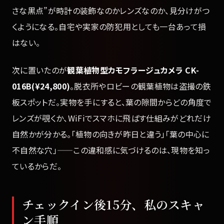
さな黒点”が時計の装飾なのかレンズなのか、見分けがつ
くようになる。自宅や実家の防犯用としても一台あって損
はない。
次に置いたのが
観葉植物型カモフラージュカメラ CK-
016B(¥24,800)
。脱衣所やロビーの観葉植物は盗撮の鉄
板スポットだ。実物を手にすると、葉の隙間からどの角度で
レンズが覗くか、WiFiでスマホに飛ばす仕組みがどれだけ
自然かが分かる。「植物の向きが昨日と違う」「葉の中心に
不自然な穴」——この違和感に気づけるのは、現物を知っ
ているからだ。
チェックイン後15分、私のスキャ
ン手順