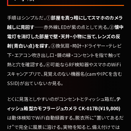
手順はシンプルだ。①
部屋を真っ暗にしてスマホのカメラ
越しに見回す
——赤外線LEDが紫の点として光る。②
懐中
電灯を消灯した部屋で壁・天井・小物に当て、レンズの反
射(青白い点)を探す
。③換気扇・時計・ドライヤー・テレビ
下・エアコン吹き出し口・鏡の縁・コンセントを指で触って
熱と穴を確認する。④可能ならRF検知器やスマホのWiFi
スキャンアプリで、見覚えのない機器名(camやIPCを含む
SSID)が出ていないか見る。
とくに見落としやすいのがコンセントとティッシュ箱だ。
テ
ィッシュ箱型カモフラージュカメラ CK-017B(¥19,800)
は動体検知でWiFi自動録画する。脱衣所に“置いてあるだ
け”で完全に風景に溶ける。実物を知ると、備え付けでは