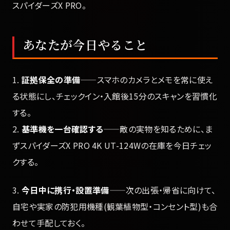
スパイダーズX PRO。
あなたが今日やること
1.
証拠保全の準備
——スマホのカメラとメモを常に使え
る状態にし、チェックイン・入館後15分のスキャンを習慣化
する。
2.
基準機を一台確認する
——敵の実物を知るために、ま
ずスパイダーズX PRO 4K UT-124Wの在庫を今日チェッ
クする。
3.
今日中に携行・設置準備
——次の出張・帰省に向けて、
自宅や実家の防犯用機種(観葉植物型・コンセント型)も合
わせて手配しておく。