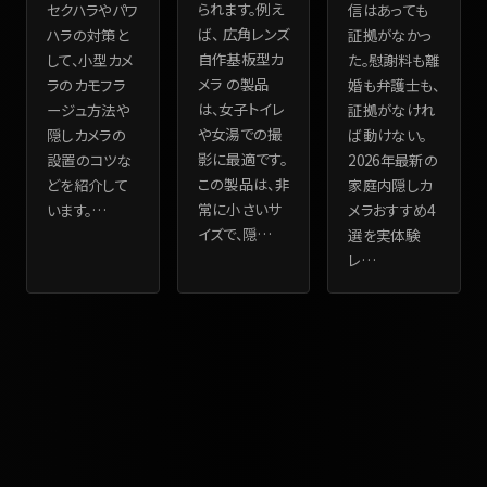
られます。例え
セクハラやパワ
信はあっても
ば、 広角レンズ
ハラの対策と
証拠がなかっ
自作基板型カ
して、小型カメ
た。慰謝料も離
メラ の製品
ラのカモフラ
婚も弁護士も、
は、女子トイレ
ージュ方法や
証拠がなけれ
や女湯での撮
隠しカメラの
ば動けない。
影に最適です。
設置のコツな
2026年最新の
この製品は、非
どを紹介して
家庭内隠しカ
常に小さいサ
います。
…
メラおすすめ4
イズで、隠
…
選を実体験
レ
…