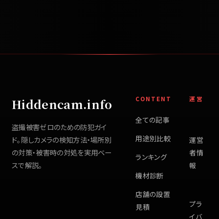
CONTENT
運営
Hiddencam.info
全ての記事
盗撮被害ゼロのための防犯ガイ
用途別比較
ド。隠しカメラの検知方法・場所別
運営
の対策・被害時の対処を実用ベー
者情
ランキング
スで解説。
報
機材診断
店舗の設置
プラ
見積
イバ