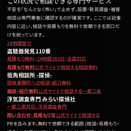
この状況で相談できる専門サービス
不安を「なんとなく怖い」で止めず、設置・発見調査・被害
相談は専門業者に確認するのが確実です。 ここでは記事
内容に近い、相談や見積もりを無料で依頼できる窓口だ
けを絞っています。
24時間受付
盗聴器発見110番
見積もり無料・24時間365日・全国対応
見積もり無料
公式サイトで相談する
相談無料
街角相談所 -探偵-
探偵事務所への相談・紹介無料
相談・紹介無料
公式サイトで相談する
一都三県
浮気調査専門 みらい探偵社
一都三県対応・浮気調査専門
問い合わせ・見積もり可
公式サイトで相談する
PRを含みます。無料で依頼できる範囲 (相談・見積もり・