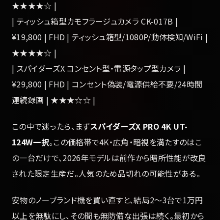
★★★★☆ |
| ティッシュ箱型カモフラージュカメラ CK-017B |
¥19,800 | FHD | ティッシュ箱型/1080P/動体検知/WiFi |
★★★★☆ |
| スパイダーズX コンセント型・電源タップ型カメラ |
¥29,800 | FHD | コンセント偽装/電源供給不要/24時間
連続録画 | ★★★☆☆ |
この中で迷ったら、まず
スパイダーズX PRO 4K UT-
124W一択
。この価格帯で4K・広角・暗視を満たすのはこ
の一台だけで、2026年モデルは前作から暗所性能が改良
された限定生産だ。人気のため品切れの可能性がある。
安物のノーブランド機を買い直すと、結局2〜3台で1万円
以上を無駄にし、その間も無防備な出張は続く。最初から