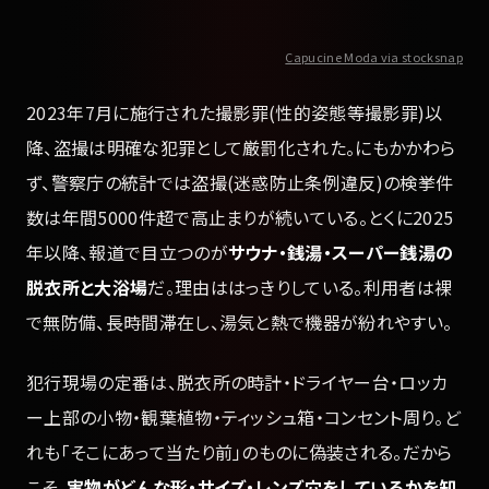
Capucine Moda via stocksnap
2023年7月に施行された撮影罪(性的姿態等撮影罪)以
降、盗撮は明確な犯罪として厳罰化された。にもかかわら
ず、警察庁の統計では盗撮(迷惑防止条例違反)の検挙件
数は年間5000件超で高止まりが続いている。とくに2025
年以降、報道で目立つのが
サウナ・銭湯・スーパー銭湯の
脱衣所と大浴場
だ。理由ははっきりしている。利用者は裸
で無防備、長時間滞在し、湯気と熱で機器が紛れやすい。
犯行現場の定番は、脱衣所の時計・ドライヤー台・ロッカ
ー上部の小物・観葉植物・ティッシュ箱・コンセント周り。ど
れも「そこにあって当たり前」のものに偽装される。だから
こそ、
実物がどんな形・サイズ・レンズ穴をしているかを知