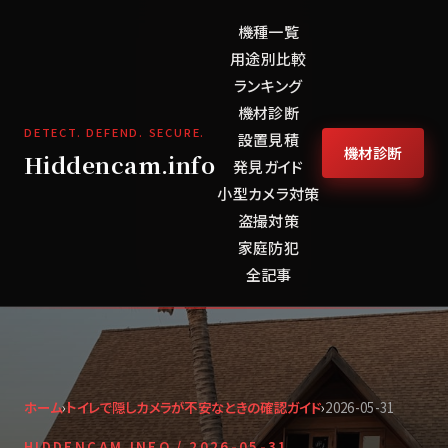
機種一覧
用途別比較
ランキング
機材診断
DETECT. DEFEND. SECURE.
設置見積
機材診断
Hiddencam.info
発見ガイド
小型カメラ対策
盗撮対策
家庭防犯
全記事
ホーム
›
トイレで隠しカメラが不安なときの確認ガイド
›
2026-05-31
HIDDENCAM.INFO /
2026-05-31