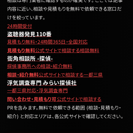
内容に近い、相談や見積もりを無料で依頼できる窓口だ
けを絞っています。
24時間受付
盗聴器発見110番
見積もり無料・24時間365日・全国対応
見積もり無料
公式サイトで相談する
相談無料
街角相談所 -探偵-
探偵事務所への相談・紹介無料
相談・紹介無料
公式サイトで相談する
一都三県
浮気調査専門 みらい探偵社
一都三県対応・浮気調査専門
問い合わせ・見積もり可
公式サイトで相談する
PRを含みます。無料で依頼できる範囲 (相談・見積もり・
紹介) と対応エリアは、各公式サイトで確認してください。