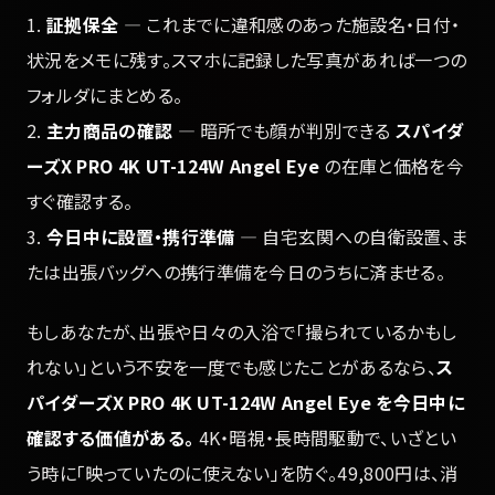
1.
証拠保全
— これまでに違和感のあった施設名・日付・
状況をメモに残す。スマホに記録した写真があれば一つの
フォルダにまとめる。
2.
主力商品の確認
— 暗所でも顔が判別できる
スパイダ
ーズX PRO 4K UT-124W Angel Eye
の在庫と価格を今
すぐ確認する。
3.
今日中に設置・携行準備
— 自宅玄関への自衛設置、ま
たは出張バッグへの携行準備を今日のうちに済ませる。
もしあなたが、出張や日々の入浴で「撮られているかもし
れない」という不安を一度でも感じたことがあるなら、
ス
パイダーズX PRO 4K UT-124W Angel Eye を今日中に
確認する価値がある。
4K・暗視・長時間駆動で、いざとい
う時に「映っていたのに使えない」を防ぐ。49,800円は、消