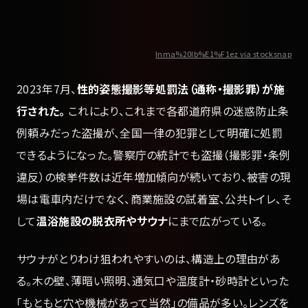
Inma%20Ib%E1%F1ez via stocksnap
2023年7月、
性的姿態撮影等処罰法（通称・撮影罪）が施
行された。
これにより、これまで各都道府県の迷惑防止条
例頼みだった盗撮が、全国一律の犯罪として明確に処罰
できるようになった。警察庁の統計でも盗撮（撮影罪・条例
違反）の検挙件数は近年増加傾向が続いており、被害の現
場は電車内だけでなく、商業施設の試着室、公共トイレ、そ
して
温浴施設の脱衣所やサウナ
にまで広がっている。
サウナがとりわけ狙われやすいのは、構造上の理由があ
る。木の壁、薄暗い照明、通気口や温度計・砂時計といった
「もともと穴や機械があって当然」の備品が多い。レンズを