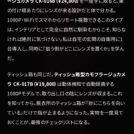
ージュカメラ CK-016B（¥24,800）
を一度手に取ると、葉
の付け根あたりにレンズが来る設計だと体で分かる。
1080P・WiFiでスマホからリモート視聴できるこのタイプ
は、インテリアとして完全に自然に馴染むからこそ、知らな
ければ絶対に気づけない。私は自宅の玄関の自衛用に1
台導入し、同時に「狙う側がどこにレンズを置くか」を学ん
だ。
ティッシュ箱も同じだ。
ティッシュ箱型カモフラージュカメ
ラ CK-017B（¥19,800）
は動体検知で自動録画する
1080Pモデルで、取り出し口の陰にレンズが収まる。これ
を知ってから、脱衣所のティッシュ箱が「妙にこちらを向い
ている」だけで指が止まるようになった。実物を一度見て
おくことが、最強のチェックリストになる。