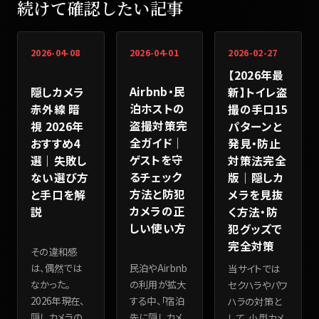
続けて確認したい記事
2026-04-08
2026-04-01
2026-02-27
【2026年最
Airbnb・民
隠しカメラ
新】トイレ盗
泊ホストの
赤外線 暗
撮の手口15
盗撮対策完
視 2026年
パターンと
全ガイド｜
おすすめ4
発見・防止
ゲストを守
選｜失敗し
対策法完全
るチェック
ない選び方
版｜隠しカ
方法と防犯
と手口を解
メラを見抜
カメラの正
説
く方法・防
しい使い方
犯グッズで
完全対策
その違和感
は、偶然では
民泊やAirbnb
当サイトでは
なかった。
の利用が拡大
セクハラやパワ
2026年現在、
する中、「宿泊
ハラの対策と
隠しカメラの
先に隠しカメ
して、小型カメ