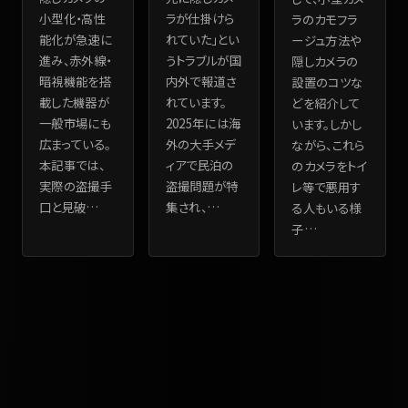
小型化・高性
ラが仕掛けら
ラのカモフラ
能化が急速に
れていた」とい
ージュ方法や
進み、赤外線・
うトラブルが国
隠しカメラの
暗視機能を搭
内外で報道さ
設置のコツな
載した機器が
れています。
どを紹介して
一般市場にも
2025年には海
います。しかし
広まっている。
外の大手メデ
ながら、これら
本記事では、
ィアで民泊の
のカメラをトイ
実際の盗撮手
盗撮問題が特
レ等で悪用す
口と見破
…
集され、
…
る人もいる様
子
…