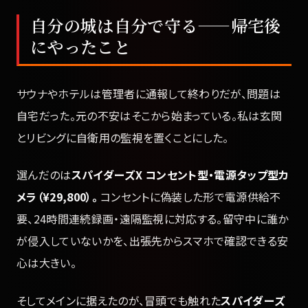
自分の城は自分で守る——帰宅後
にやったこと
サウナやホテルは管理者に通報して終わりだが、問題は
自宅だった。元の不安はそこから始まっている。私は玄関
とリビングに自衛用の監視を置くことにした。
選んだのは
スパイダーズX コンセント型・電源タップ型カ
メラ（¥29,800）。
コンセントに偽装した形で電源供給不
要、24時間連続録画・遠隔監視に対応する。留守中に誰か
が侵入していないかを、出張先からスマホで確認できる安
心は大きい。
そしてメインに据えたのが、冒頭でも触れた
スパイダーズ