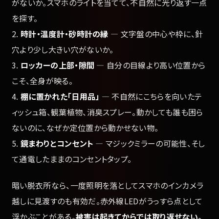
がないか。スマホのライトを当てて、不自然に光り返す一点
を探す。
2.
時計・温度計・砂時計の縁
— 文字盤の中心や枠に、針
穴より少し大きい穴がないか。
3.
ロッカーの上部・隙間
— 自分の目線より高い位置から
こそ、全身が映る。
4.
棚に置かれた「日用品」
— 不自然にこちらを向いたテ
ィッシュ箱、観葉植物、消臭スプレー。動かしても誰も困ら
ないのに、なぜか定位置から動かせない物。
5.
鏡まわりとコンセント
— マジックミラーの可能性、そし
て通電したままのコンセントタップ。
暗い脱衣所なら、一度照明を落としてスマホのインカメラ
越しに見渡すのも有効だ。赤外線LEDがうっすら点として
浮かぶことがある。
被害は起きてからでは取り返せない。