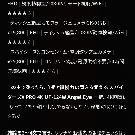
FHD | 観葉植物型/1080P/リモート視聴/WiFi |
★★★★☆ |
| ティッシュ箱型カモフラージュカメラ CK-017B |
¥19,800 | FHD | ティッシュ箱型/1080P/動体検知/WiFi |
★★★★☆ |
| スパイダーズX コンセント型・電源タップ型カメラ |
¥29,800 | FHD | コンセント偽装/電源供給不要/24時間
連続録画 | ★★★☆☆ |
この中で迷ったら、自衛と証拠力の両方を狙える スパイ
ダーズX PRO 4K UT-124W Angel Eye 一択。
4K画質は
「映っていたが顔が判別できない」という最悪の取りこぼし
を防ぐ。
結論を3〜4文で言う。
サウナや出張先の盗撮チェックは、