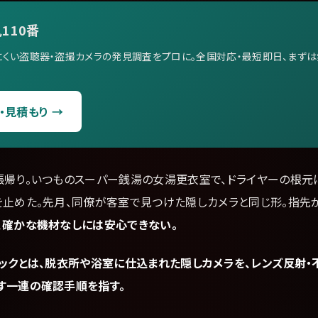
見110番
くい盗聴器・盗撮カメラの発見調査をプロに。全国対応・最短即日、まずは
・見積もり →
張帰り。いつものスーパー銭湯の女湯更衣室で、ドライヤーの根元
を止めた。先月、同僚が客室で見つけた隠しカメラと同じ形。指先
、確かな機材なしには安心できない。
ックとは、脱衣所や浴室に仕込まれた隠しカメラを、レンズ反射・不
す一連の確認手順を指す。