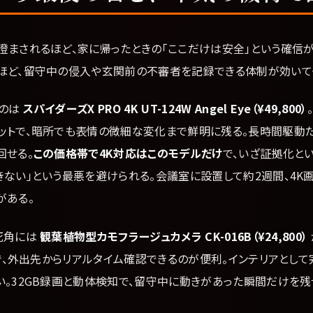
澄まされるほど、家に帰ったときの「ここだけは安全」という確信
ほど、留守中の侵入や玄関前の不審者を記録できる体制が効いて
のは
スパイダーズX PRO 4K UT-124W Angel Eye（¥49,800）
ットで、暗所でも表情の微細な変化まで鮮明に残る。長時間駆動
回せる。
この価格帯で4K対応はこのモデルだけ
で、いざ証拠化と
きない」という最悪を避けられる。会議室に設置して約2週間、4K
がある。
死角には
観葉植物型カモフラージュカメラ CK-016B（¥24,800）
動で、外出先からリアルタイム確認できるのが便利。インテリアとし
。32GB録画と動体検知で、留守中に動きがあった瞬間だけを残