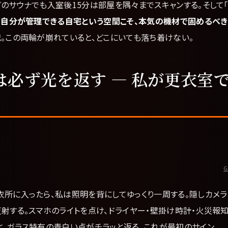
どのサウナでも入室後15分は部屋を隅々までスキャンする。そして
、
自分が管理できる自宅という空間こそ、本気の機材で固めるべき
。この両輪が崩れていると、どこにいても落ち着けない。
は必ず光を返す ― 私が更衣室
G
衣所に入ったら、私は照明を背にしてゆっくり一周する。隠しカメラ
射する。スマホのライトを点け、ドライヤー・壁掛け時計・火災報
と、ガラス特有の青白い点がチラッと返る。これが最初のサイン。