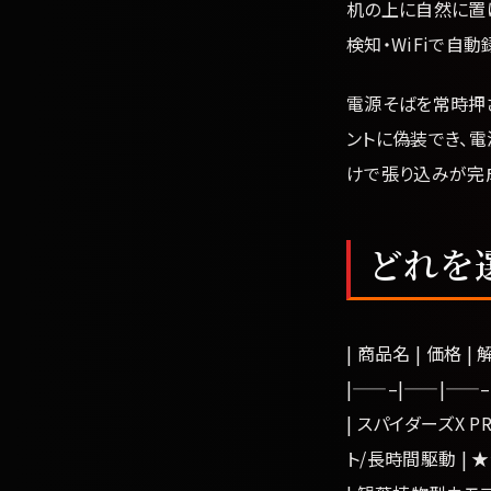
机の上に自然に置
検知・WiFiで自
電源そばを常時押
ントに偽装でき、
けで張り込みが完
どれを
| 商品名 | 価格 |
|——–|——|——–
| スパイダーズX PRO
ト/長時間駆動 | 