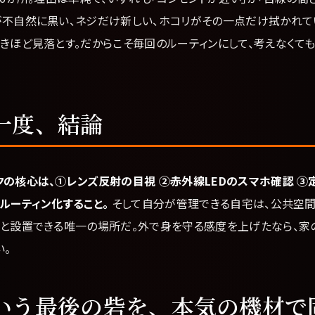
不自然に黒い、ネジだけ新しい、ホコリがその一点だけ拭かれてい
きほど見落とす。だからこそ毎回のルーティンにして、考えなくて
一度、結論
クの核心は、①レンズ反射の目視 ②赤外線LEDのスマホ確認 ③
ルーティン化すること。
そして自分が管理できる自宅は、公共空間
々と設置できる唯一の場所だ。外で身を守る感度を上げたなら、家
い。
いう最後の砦を、本気の機材で