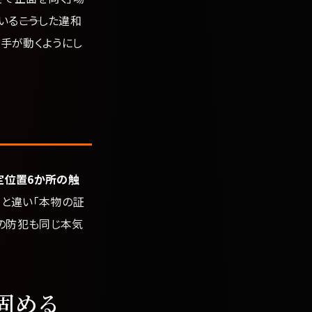
る――こうした違和
も手が動くようにし
定位置6か所の触
と違い「本物の証
の防犯も同じ本気
固める