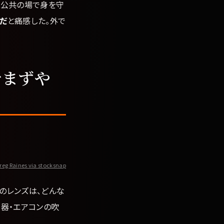
「公共の場で身を守
だ
と痛感した。外で
でまずや
reg Raines via stocksnap
のレンズは、どんな
知器・エアコンの吹