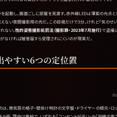
ラを起動し、画面ごしに部屋を見渡す。赤外線LEDは薄紫の光点と
見えない夜間撮影用の光だ。この目視だけで3分。けれど「気のせい
れない。
性的姿態撮影処罰法（撮影罪・2023年7月施行）
で盗撮
証がなければ被害届すら受理されにくいのが現実だ。
出やすい6つの定位置
Bro
のは、換気扇の格子・壁掛け時計の文字盤・ドライヤーの根元・ロ
この6か所。理由は単純で、いずれも「コンセントが近い」か「目線の高