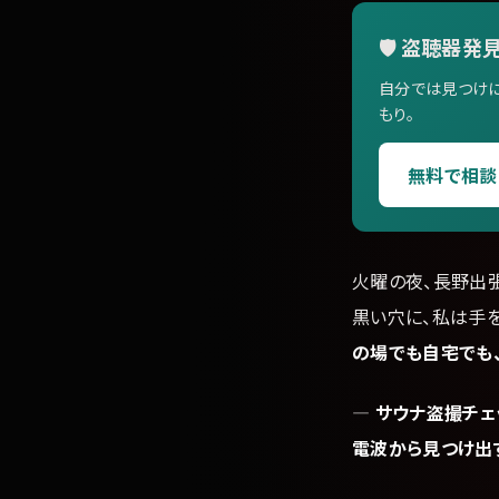
🛡️ 盗聴器発
自分では見つけに
もり。
無料で相談
火曜の夜、長野出
黒い穴に、私は手
の場でも自宅でも
—
サウナ盗撮チェ
電波から見つけ出