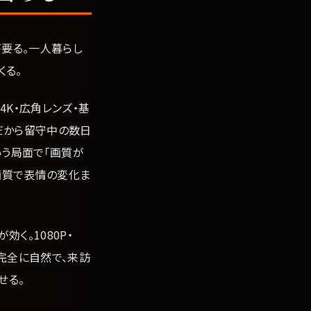
が要る。一人暮らし
くる。
。4K・広角レンズ・基
だから留守中の数日
いう局面で「画質が
画質で表情の変化ま
が効く。1080P・
て完全に自然で、来訪
せる。