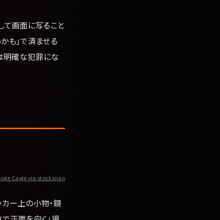
して画面に写ること
かも」で済ませる
は明確な犯罪にな
oke Cagle via stocksnap
ッカー上の小物・鏡
さで正面を向く」場