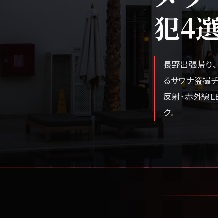
犯4
長野出張帰り、
るサウナ盗撮チ
反射・赤外線L
ク。