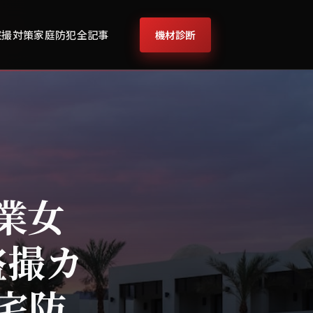
機材診断
盗撮対策
家庭防犯
全記事
営業女
盗撮カ
宅防