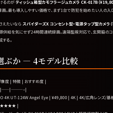
けるのが
ティッシュ箱型カモフラージュカメラ CK-017B（¥19,80
動録画。最も導入しやすい価格で、まず1台で防犯を始めたい人の入
さえたいなら
スパイダーズX コンセント型・電源タップ型カメラ（¥2
電源供給を気にせず24時間連続録画。遠隔監視対応で、玄関脇のコ
成する。
選ぶか ― 4モデル比較
 解像度 | 特徴 | おすすめ度 |
|——|———–|
 4K UT-124W Angel Eye | ¥49,800 | 4K | 4K/広角レ
★★★★★ |