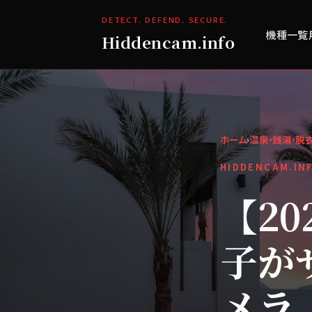
DETECT. DEFEND. SECURE.
機種一覧
Hiddencam.info
ホーム
›
温泉・銭湯・脱
HIDDENCAM.IN
【2
子が
メラ