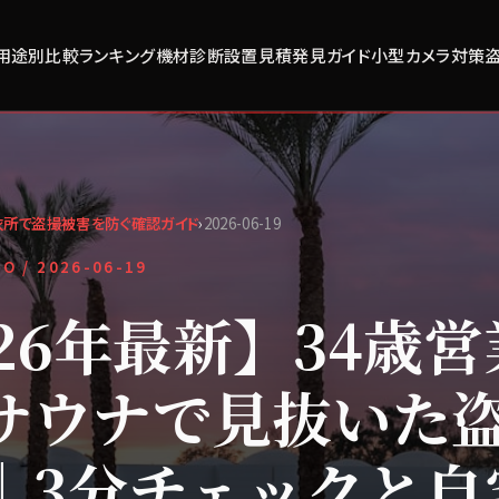
用途別比較
ランキング
機材診断
設置見積
発見ガイド
小型カメラ対策
衣所で盗撮被害を防ぐ確認ガイド
›
2026-06-19
FO /
2026-06-19
026年最新】34歳
サウナで見抜いた
｜3分チェックと自