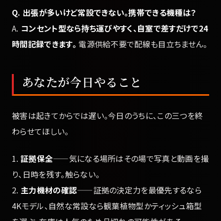
Q. 出張が多いけど常設できない。携帯できる機種は？
A.
コンセント型なら持ち運びやすく、自室で差すだけで24
時間記録できます。
電源供給不要で配線も目立ちません。
あなたが今日やること
被害は起きてからでは遅い。今日のうちに、この三つを終
わらせてほしい。
1.
証拠保全
——気になる場所はその場で写真と動画を撮
り、日時を残す。触らない。
2.
主力機材の確認
——証拠の決定力を最優先するなら
4Kモデル、自然な常設なら観葉植物型かティッシュ箱型