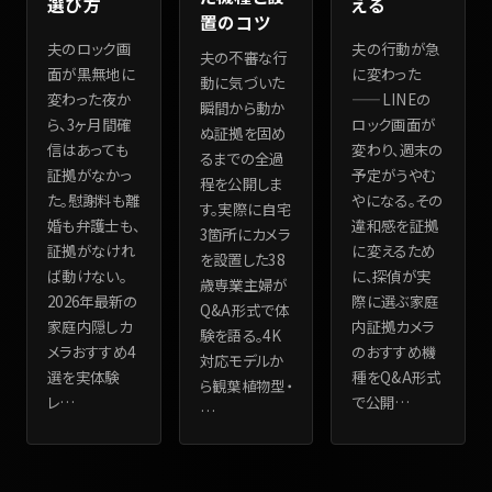
選び方
える
置のコツ
夫のロック画
夫の行動が急
夫の不審な行
面が黒無地に
に変わった
動に気づいた
変わった夜か
——LINEの
瞬間から動か
ら、3ヶ月間確
ロック画面が
ぬ証拠を固め
信はあっても
変わり、週末の
るまでの全過
証拠がなかっ
予定がうやむ
程を公開しま
た。慰謝料も離
やになる。その
す。実際に自宅
婚も弁護士も、
違和感を証拠
3箇所にカメラ
証拠がなけれ
に変えるため
を設置した38
ば動けない。
に、探偵が実
歳専業主婦が
2026年最新の
際に選ぶ家庭
Q&A形式で体
家庭内隠しカ
内証拠カメラ
験を語る。4K
メラおすすめ4
のおすすめ機
対応モデルか
選を実体験
種をQ&A形式
ら観葉植物型・
レ
…
で公開
…
…