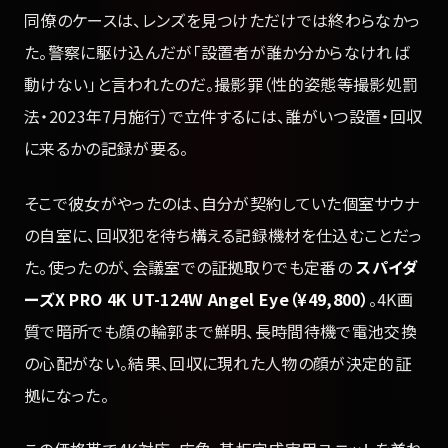
同僚のケースは、レンズを見つけただけでは終わらなかっ
た。警察に駆け込んだが「設置者が誰か分からなければ
動けない」と言われたのだ。撮影罪（性的姿態等撮影処罰
法・2023年7月施行）で立件するには、誰がいつ設置・回収
に来るかの記録が要る。
そこで彼女がやったのは、自分が契約していた個室サウナ
の自室に、回収犯を待ち構える記録機材を仕込むことだっ
た。使ったのが、会議室での証拠取りでも定番の
スパイダ
ーズX PRO 4K UT-124W Angel Eye（¥49,800）
。4K画
質で暗所でも顔の輪郭まで鮮明、長時間待機で電池交換
の心配がない。結果、回収に現れた人物の顔が決定的証
拠になった。