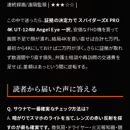
連続録画/遠隔監視 | ★★★☆☆ |
この中で迷ったら、
証拠の決定力で スパイダーズX PRO
4K UT-124W Angel Eye 一択
。安価なFHD機を買って
画質不足で顔が潰れ、結局4Kを買い直せば合計七万円。
最初から4Kにしておけば二万円が浮く。さらに証拠が取れ
ず数週間やり直す損失、弁護士相談や再訪問の交通費を
足せば、差額はあっという間に逆転する。
読者から届いた声に答える
Q. サウナで一番確実なチェック方法は？
A.
暗がりでスマホのライトを当て、レンズの赤い反射を探
すのが最も確実です。
換気扇・ドライヤー・火災報知器・鏡