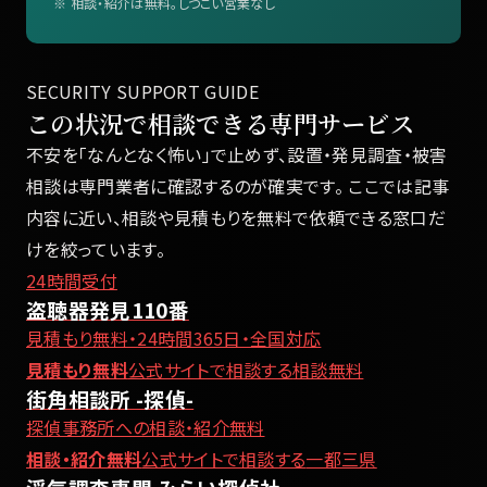
※ 相談・紹介は無料。しつこい営業なし
SECURITY SUPPORT GUIDE
この状況で相談できる専門サービス
不安を「なんとなく怖い」で止めず、設置・発見調査・被害
相談は専門業者に確認するのが確実です。 ここでは記事
内容に近い、相談や見積もりを無料で依頼できる窓口だ
けを絞っています。
24時間受付
盗聴器発見110番
見積もり無料・24時間365日・全国対応
見積もり無料
公式サイトで相談する
相談無料
街角相談所 -探偵-
探偵事務所への相談・紹介無料
相談・紹介無料
公式サイトで相談する
一都三県