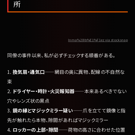
所
Inma%20Ib%E1%F1ez via stocksnap
同僚の事件以来、私が必ずチェックする順番がある。
1.
換気扇・通気口
——網目の奥に異物、配線の不自然な
束
2.
ドライヤー・時計・火災報知器
——本来あるべきでない
穴やレンズ状の黒点
3.
鏡の縁とマジックミラー疑い
——爪を立てて鏡像と指
先が触れたら本物、隙間があればマジックミラー
4.
ロッカーの上部・隙間
——荷物の高さに合わせた位置