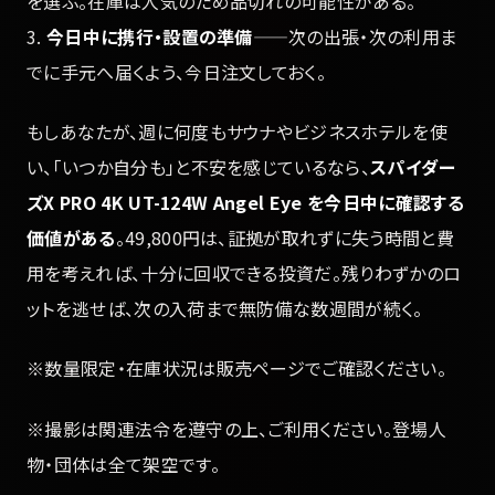
を選ぶ。在庫は人気のため品切れの可能性がある。
3.
今日中に携行・設置の準備
——次の出張・次の利用ま
でに手元へ届くよう、今日注文しておく。
もしあなたが、週に何度もサウナやビジネスホテルを使
い、「いつか自分も」と不安を感じているなら、
スパイダー
ズX PRO 4K UT-124W Angel Eye を今日中に確認する
価値がある
。49,800円は、証拠が取れずに失う時間と費
用を考えれば、十分に回収できる投資だ。残りわずかのロ
ットを逃せば、次の入荷まで無防備な数週間が続く。
※数量限定・在庫状況は販売ページでご確認ください。
※撮影は関連法令を遵守の上、ご利用ください。登場人
物・団体は全て架空です。