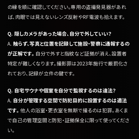
の縁を順に確認してください。専用の盗撮発見器があれ
ば、肉眼では見えないレンズ反射やRF電波も拾えます。
Q. 隠しカメラがあった場合、自分で外していい？
A.
触らず、写真と位置を記録して施設・警察に通報するの
が正解です。
自分で外すと指紋など証拠が消え、設置者
特定が難しくなります。撮影罪は2023年施行で厳罰化さ
れており、記録が立件の鍵です。
Q. 自宅サウナや個室を自分で監視するのは違法？
A.
自分が管理する空間で防犯目的に設置するのは適法
です。
他人の浴室・更衣室を無断で撮るのは犯罪。あくま
で自己の管理空間と防犯・証拠保全に限って使ってくださ
い。