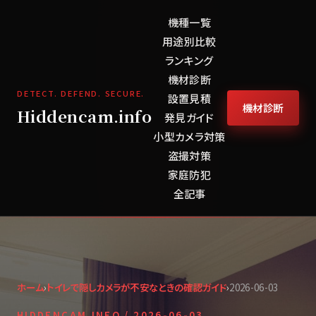
機種一覧
用途別比較
ランキング
機材診断
DETECT. DEFEND. SECURE.
設置見積
機材診断
Hiddencam.info
発見ガイド
小型カメラ対策
盗撮対策
家庭防犯
全記事
ホーム
›
トイレで隠しカメラが不安なときの確認ガイド
›
2026-06-03
HIDDENCAM.INFO /
2026-06-03