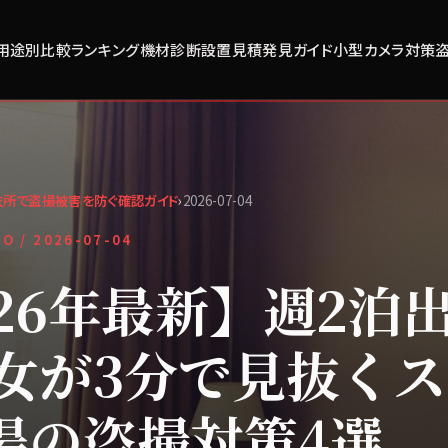
用途別比較
ランキング
機材診断
設置見積
発見ガイド
小型カメラ対策
衣所で盗撮被害を防ぐ確認ガイド
›
2026-07-04
FO /
2026-07-04
026年最新】週2泊
歳女が3分で見抜く
湯の盗撮対策4選