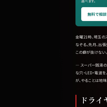
選べます。
無料で相談
金曜21時、埼玉
なぞる。先月、出
この癖が抜けない
— スーパー銭湯
な穴・LED・電波
が、やることは地
ドライ