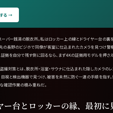
する →
のスーパー銭湯の脱衣所。私はロッカー上の縁とドライヤー台の裏を
張先の長野のビジホで同僚が客室に仕込まれたカメラを見つけ警
。証拠を自分で残す側に回るなら、まず4Kの証拠用モデルを押さえ
の盗撮対策とは、脱衣所・浴室・サウナに仕込まれた隠しカメラのレ
を、目視と検出機器で見つけ、被害を未然に防ぐ一連の手順を指す
味な確認作業の積み重ねだ。
ヤー台とロッカーの縁、最初に