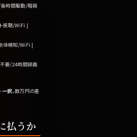
基板完成/長時間駆動/暗視
視聴/WiFi |
動体検知/WiFi |
電源不要/24時間録画
e 一択
。数万円の差
に払うか