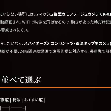
にならない場所には、
ティッシュ箱型カモフラージュカメラ CK-017B
動録画され、WiFiで映像を飛ばせるので、動きがあった時だけ
ら警戒されにくい。
消したいなら、
スパイダーズX コンセント型・電源タップ型カメラ(¥2
供給が不要、24時間連続録画で遠隔監視に対応する。長期戦で証
を並べて選ぶ
 解像度 | 特徴 | おすすめ度 |
|——|———–|