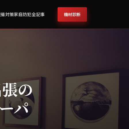
機材診断
盗撮対策
家庭防犯
全記事
出張の
スーパ