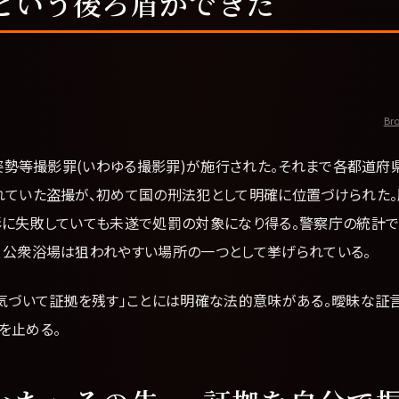
という後ろ盾ができた
Bro
的姿勢等撮影罪(いわゆる撮影罪)が施行された。それまで各都道
れていた盗撮が、初めて国の刑法犯として明確に位置づけられた
影に失敗していても未遂で処罰の対象になり得る。警察庁の統計
、公衆浴場は狙われやすい場所の一つとして挙げられている。
「気づいて証拠を残す」ことには明確な法的意味がある。曖昧な証
を止める。