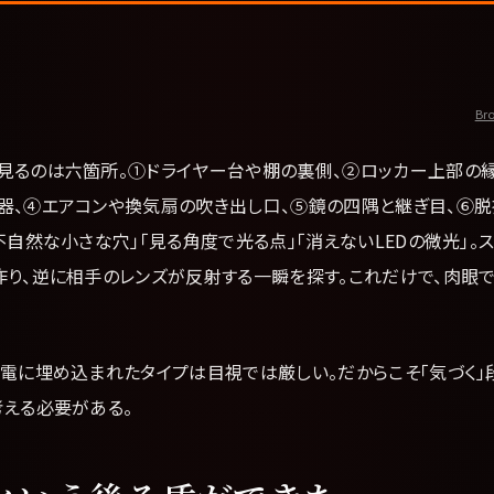
Bro
見るのは六箇所。①ドライヤー台や棚の裏側、②ロッカー上部の
器、④エアコンや換気扇の吹き出し口、⑤鏡の四隅と継ぎ目、⑥脱
不自然な小さな穴」「見る角度で光る点」「消えないLEDの微光」。
作り、逆に相手のレンズが反射する一瞬を探す。これだけで、肉眼
家電に埋め込まれたタイプは目視では厳しい。だからこそ「気づく」
考える必要がある。