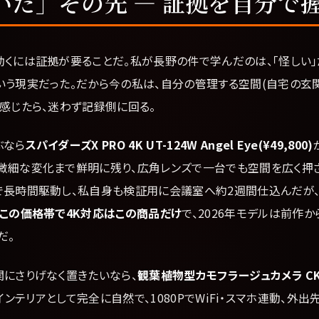
いた」その先 — 証拠を自分で
動くには証拠が要ることだ。私が長野の件で学んだのは、「怪しい
いう現実だった。だから今の私は、自分の管理する空間(自宅の玄
感じたら、迷わず記録側に回る。
ぶなら
スパイダーズX PRO 4K UT-124W Angel Eye(¥49,800)
微細な変化まで鮮明に残り、広角レンズで一台でも空間を広く押
で長時間駆動し、私自身も検証用に会議室へ約2週間仕込んだが
この価格帯で4K対応はこの商品だけ
で、2026年モデルは前作
だ。
関にさりげなく置きたいなら、
観葉植物型カモフラージュカメラ CK
インテリアとして完全に自然で、1080PでWiFi・スマホ連動、外