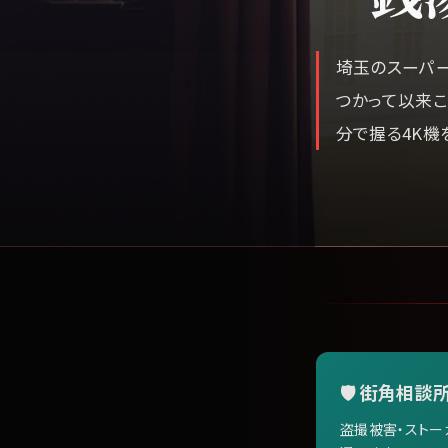
埼玉のスーパ
つかって以来こ
分で握る4K機
🛡️ 街角相談所
盗撮被害・ストー