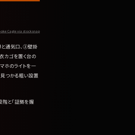
oke Cagle via stocksnap
縁と通気口、③壁掛
衣カゴを置く台の
スマホのライトを一
で見つかる粗い設置
段階と「証拠を握