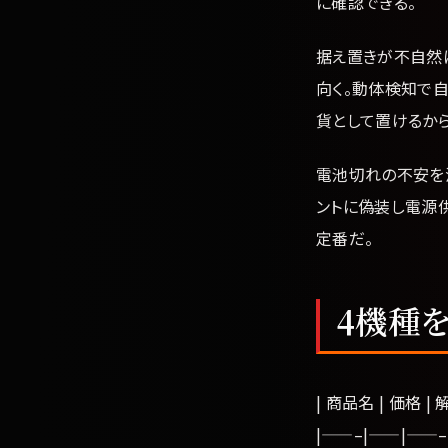
に確認できる。
据え置きが不自然
向く。動体検知で自
貨として置けるか
電池切れの不安を
ントに偽装し電源
定番だ。
4機種
| 商品名 | 価格 |
|——–|——|——–