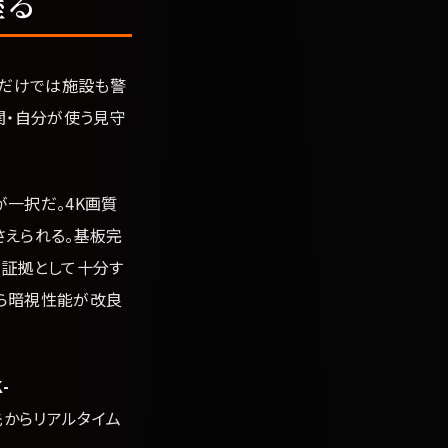
握る
」だけでは施設も警
関・自分が使う見守
が一択だ。4K画質
さえられる。基板完
、証拠として十分す
から暗視性能が改良
-
出先からリアルタイム