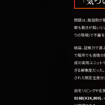
「気づ
問題は、施設側が
察も動きが鈍いと
りの現場)で不審を
結論、証拠力で選
で暗所でも表情の
成の実用ユニット
ぎる解像度だった。
された限定生産分
自宅リビングや玄
016B(¥24,800)
。