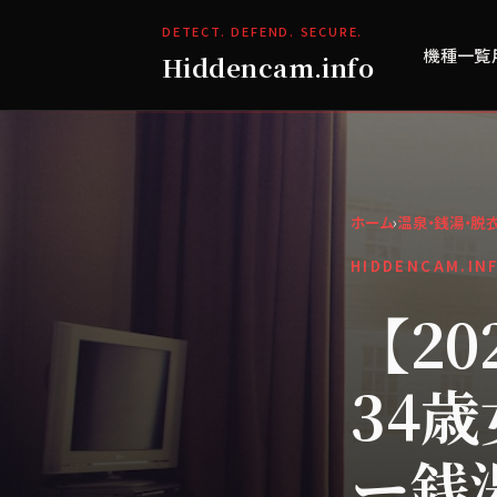
DETECT. DEFEND. SECURE.
機種一覧
Hiddencam.info
ホーム
›
温泉・銭湯・脱
HIDDENCAM.IN
【2
34
ー銭