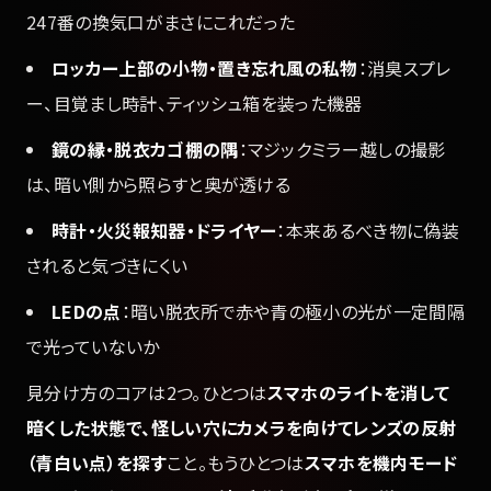
247番の換気口がまさにこれだった
ロッカー上部の小物・置き忘れ風の私物
：消臭スプレ
ー、目覚まし時計、ティッシュ箱を装った機器
鏡の縁・脱衣カゴ棚の隅
：マジックミラー越しの撮影
は、暗い側から照らすと奥が透ける
時計・火災報知器・ドライヤー
：本来あるべき物に偽装
されると気づきにくい
LEDの点
：暗い脱衣所で赤や青の極小の光が一定間隔
で光っていないか
見分け方のコアは2つ。ひとつは
スマホのライトを消して
暗くした状態で、怪しい穴にカメラを向けてレンズの反射
（青白い点）を探す
こと。もうひとつは
スマホを機内モード