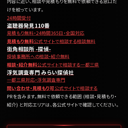
内容に近い、相談や見積もりを無料で依頼できる窓口だ
けを絞っています。
24時間受付
盗聴器発見110番
見積もり無料・24時間365日・全国対応
見積もり無料
公式サイトで相談する
相談無料
街角相談所 -探偵-
探偵事務所への相談・紹介無料
相談・紹介無料
公式サイトで相談する
一都三県
浮気調査専門 みらい探偵社
一都三県対応・浮気調査専門
問い合わせ・見積もり可
公式サイトで相談する
PRを含みます。無料で依頼できる範囲 (相談・見積もり・
紹介) と対応エリアは、各公式サイトで確認してください。