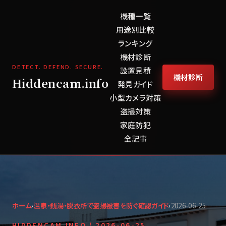
機種一覧
用途別比較
ランキング
機材診断
DETECT. DEFEND. SECURE.
設置見積
機材診断
Hiddencam.info
発見ガイド
小型カメラ対策
盗撮対策
家庭防犯
全記事
ホーム
›
温泉・銭湯・脱衣所で盗撮被害を防ぐ確認ガイド
›
2026-06-25
HIDDENCAM.INFO /
2026-06-25