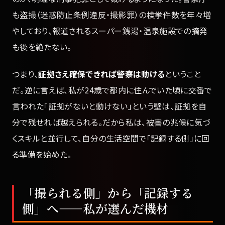
も盗撮（迷惑防止条例違反・撮影罪）の検挙件数を年々増
やしており、報道されるスーパー銭湯・温泉施設での摘発
も後を絶たない。
つまり、
証拠さえ確保できれば警察は動ける
ということ
だ。逆に言えば、私が24歳で都内に住んでいた頃に交番で
言われた「証拠がないと動けない」という壁は、証拠を自
分で残せれば越えられる。だから私は、被害の兆候に気づ
くスキルと並行して、自分の生活空間で「記録する側」に回
る準備を始めた。
「撮られる側」から「記録する
側」へ——私が選んだ機材