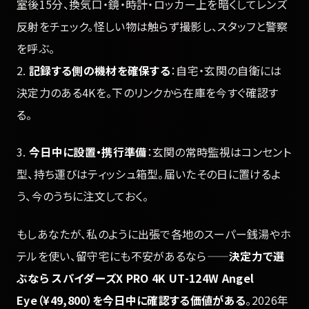
室後15分、換気口・鏡・時計・ロッカー上を暗くしてレンズ
反射をチェック。怪しい物は触らず撮影し、スタッフと警察
を呼ぶ。
2.
記録する側の機材を確保する
：自宅・玄関の自衛には
決定力のある4Kを。下のリンクから在庫を今すぐ確認す
る。
3.
今日中に設置・携行準備
：玄関の常時監視はコンセント
型、持ち運びはティッシュ箱型。届いたその日に置けるよ
う、今のうちに注文しておく。
もしあなたが、私のように出張で各地のスーパー銭湯やホ
テルを使い、留守宅にも不安があるなら——
決定力で選
ぶなら スパイダーズX PRO 4K UT-124W Angel
Eye（¥49,800）を今日中に確認する価値がある
。2026年