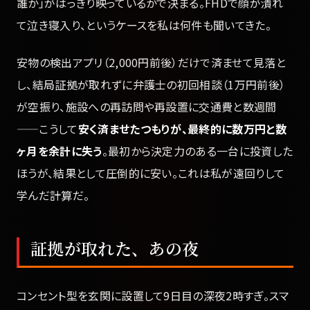
誰か」がはっきり映っているかで決まる。FHDで顔が潰れ
て泣き寝入り、というケースを私は何件も聞いてきた。
安物の検出アプリ（2,000円前後）だけで済ませて見落と
し、結局証拠が取れずに弁護士の初回相談（1万円前後）
が空振り、施設への再訪問や再設置に交通費と数週間
——こうして
安く済ませたつもりが、最終的に数万円と数
ヶ月を余計に失う
。最初から決定力のある一台に投資した
ほうが、結果として圧倒的に安い。これは私が遠回りして
学んだ計算だ。
証拠が取れた、あの夜
コンセント型を玄関に設置して9日目の深夜2時すぎ。スマ