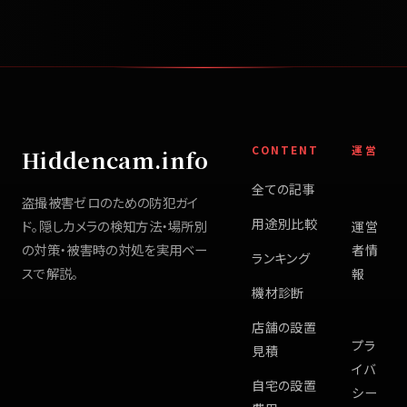
CONTENT
運営
Hiddencam.info
全ての記事
盗撮被害ゼロのための防犯ガイ
用途別比較
ド。隠しカメラの検知方法・場所別
運営
の対策・被害時の対処を実用ベー
者情
ランキング
スで解説。
報
機材診断
店舗の設置
プラ
見積
イバ
自宅の設置
シー