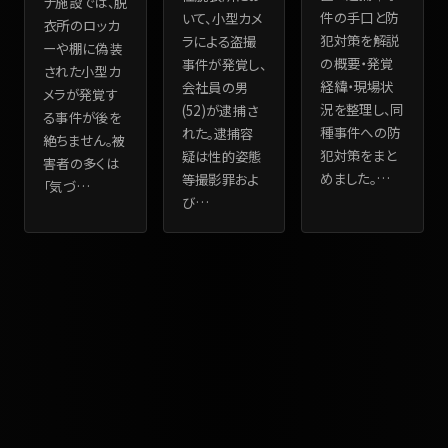
ナ施設では、脱
件の手口と防
いて、小型カメ
衣所のロッカ
犯対策を解説
ラによる盗撮
ーや棚に偽装
の概要・発覚
事件が発覚し、
された小型カ
経緯・現場状
会社員の男
メラが発覚す
況を整理し、同
(52)が逮捕さ
る事件が後を
種事件への防
れた。逮捕容
絶ちません。被
犯対策をまと
疑は性的姿態
害者の多くは
めました。
…
等撮影罪およ
「気づ
…
び
…