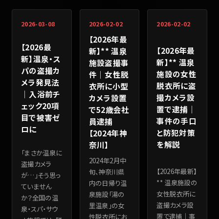
2026-03-08
2026-02-02
2026-02-02
【2026年最
【2026最
【2026年最
新】** 温泉
新】温泉・ス
新】** 温泉
施設盗撮事
パの盗撮カ
施設の女性
件｜女性脱
メラ発見法
脱衣所に盗
衣所に小型
｜入浴前チ
撮カメラ設
カメラ設置
ェック20項
置で逮捕｜
で52歳会社
目で被害ゼ
事件の手口
員逮捕
ロに
と防犯対策
【2024年神
を解説
奈川】
「まさか温泉に
2024年2月中
盗撮カメラ
【2026年最新】
旬、神奈川県
が…」そう思っ
** 温泉施設の
内の日帰り温
ていません
女性脱衣所に
泉施設「湯の
か？全国の温
盗撮カメラ設
里温泉」の女
泉・スパ・サウ
置で逮捕｜事
性脱衣所にお