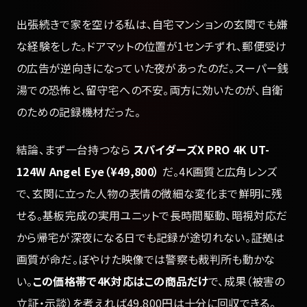
出張続きで家を空ける私は、自宅マンションの玄関でも嫌
な経験をした。ドアマットの位置が1センチずれ、郵便受け
の広告が逆向きになっていた夜があったのだ。スーパー銭
湯での恐怖と、留守宅への不安。両方に効いたのが、自衛
のための記録機材だった。
結論、まず一台持つなら
スパイダーズX PRO 4K UT-
124W Angel Eye（¥49,800）
だ。4K画質と広角レンズ
で、玄関に立った人物の表情の微細な変化まで鮮明に残
せる。基板完成の実用ユニットで長時間駆動、暗視対応だ
から帰宅が深夜になる日でも記録が途切れない。証拠は
画質が命だ。ぼやけた映像では警察も裁判所も動かな
い。
この価格帯で4K対応はこの商品だけ
で、成果（被害の
立証・示談）を考えれば49,800円は十分に回収できる。