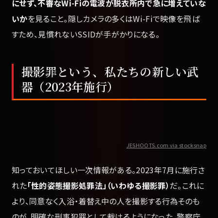
にせず、不審なWi-Fiの電波が脱衣所内で急に増えていな
いか
を見ること。隠しカメラの多くはWi-Fiで映像を飛ば
すため、見慣れないSSIDが手がかりになる。
撮影罪という、私たちの新しい武
器（2023年施行）
JESHOOTS.com via stocksnap
知っておいてほしい一次情報がある。2023年7月に施行さ
れた
「性的姿態撮影処罪法」（いわゆる撮影罪）
だ。これに
より、同意なく入浴・着替え中の人を撮影する行為そのも
のが、明確な刑事犯罪として裁けるようになった。警察庁