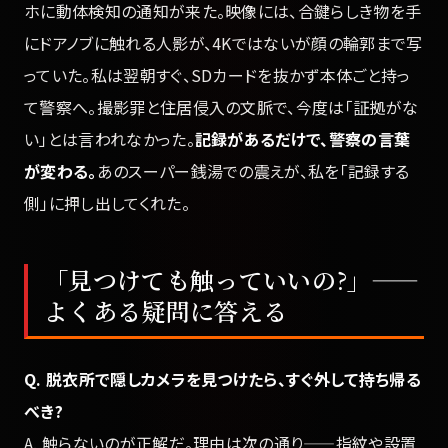
ホに動体検知の通知が来た。映像には、合鍵らしき物を手
にドアノブに触れる人影が、4Kではないが顔の輪郭まで写
っていた。私は翌朝すぐ、SDカードを抜かず本体ごと持っ
て警察へ。撮影罪と住居侵入の文脈で、今度は「証拠がな
い」とは言われなかった。
記録があるだけで、警察の言葉
が変わる。
あのスーパー銭湯での震えが、私を「記録する
側」に押し出してくれた。
「見つけても触っていいの?」——
よくある疑問に答える
Q. 脱衣所で隠しカメラを見つけたら、すぐ外して持ち帰る
べき?
A. 触らないのが正解だ。理由は次の通り——指紋や設置