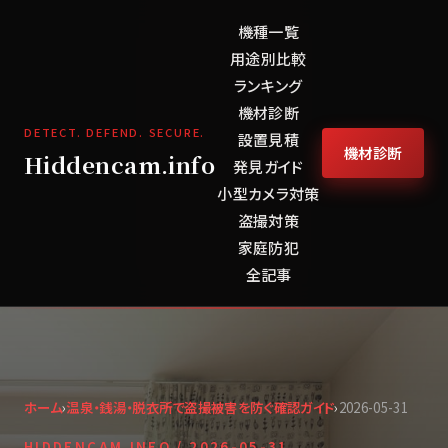
機種一覧
用途別比較
ランキング
機材診断
DETECT. DEFEND. SECURE.
設置見積
機材診断
Hiddencam.info
発見ガイド
小型カメラ対策
盗撮対策
家庭防犯
全記事
ホーム
›
温泉・銭湯・脱衣所で盗撮被害を防ぐ確認ガイド
›
2026-05-31
HIDDENCAM.INFO /
2026-05-31