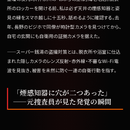
所のロッカーを開ける前、私は必ず天井の煙感知器と姿
見の縁をスマホ越しに十五秒、舐めるように確認する。去
年、長野のビジホで同僚が時計型カメラを見つけてから、
自宅の玄関にも自衛用の証拠カメラを据えた。
——スーパー銭湯の盗撮対策とは、脱衣所や浴室に仕込
まれた隠しカメラのレンズ反射・赤外線・不審なWi-Fi電
波を見抜き、被害を未然に防ぐ一連の自衛行動を指す。
「煙感知器に穴が二つあった」
——元捜査員が見た発覚の瞬間