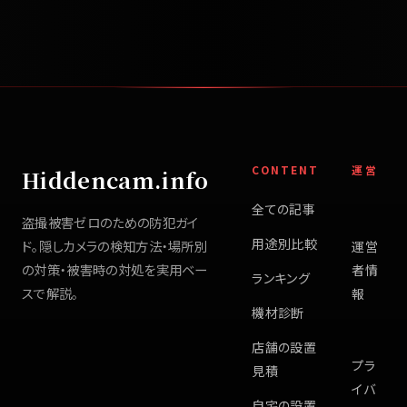
CONTENT
運営
Hiddencam.info
全ての記事
盗撮被害ゼロのための防犯ガイ
用途別比較
ド。隠しカメラの検知方法・場所別
運営
の対策・被害時の対処を実用ベー
者情
ランキング
スで解説。
報
機材診断
店舗の設置
プラ
見積
イバ
自宅の設置