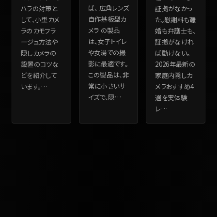
ば、 広角レンズ
ハラの対策と
証拠がなかっ
自作基板型カ
して、小型カメ
た。慰謝料も離
メラ の製品
ラのカモフラ
婚も弁護士も、
は、女子トイレ
ージュ方法や
証拠がなけれ
や女湯での撮
隠しカメラの
ば動けない。
影に最適です。
設置のコツな
2026年最新の
この製品は、非
どを紹介して
家庭内隠しカ
常に小さいサ
います。
…
メラおすすめ4
イズで、隠
…
選を実体験
レ
…