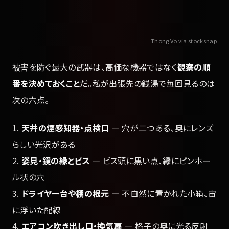
Thong Vo via stocksnap
被害を防ぐ最大の武器は、高価な機器ではなく
観察の順
番を決めておくこと
だ。私が出張先の銭湯で毎回見るのは
次の六点。
1.
天井の煙感知器・点検口
— 穴が二つある、奥にレンズ
らしい光沢がある
2.
姿見・鏡の縁とビス
— ビス頭に黒い点、縁にピンホー
ル状の穴
3.
ドライヤー台や棚の根元
— 不自然に置かれた小箱、宙
に浮いた配線
4.
エアコン吹き出し口・換気扇
— 格子の奥に光る反射