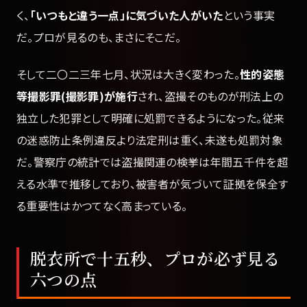
く、
「いつもと違う一点」に気づいた人がいた
という事実
だ。プロが見るのも、まさにそこだ。
そして二〇二三年七月、状況は大きく変わった。
性的姿態
等撮影罪(撮影罪)が施行
され、盗撮そのものが刑法上の
独立した犯罪として明確に処罰できるようになった。従来
の迷惑防止条例違反より法定刑は重く、未遂も処罰対象
だ。警察庁の統計では盗撮関連の検挙は年間五千件を超
える水準で推移しており、被害者が気づいて証拠を保全す
る重要性はかつてなく高まっている。
脱衣所で十五秒、プロが必ず見る
六つの点