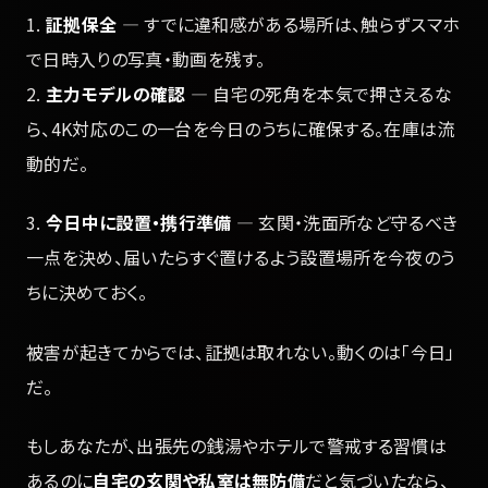
1.
証拠保全
— すでに違和感がある場所は、触らずスマホ
で日時入りの写真・動画を残す。
2.
主力モデルの確認
— 自宅の死角を本気で押さえるな
ら、4K対応のこの一台を今日のうちに確保する。在庫は流
動的だ。
3.
今日中に設置・携行準備
— 玄関・洗面所など守るべき
一点を決め、届いたらすぐ置けるよう設置場所を今夜のう
ちに決めておく。
被害が起きてからでは、証拠は取れない。動くのは「今日」
だ。
もしあなたが、出張先の銭湯やホテルで警戒する習慣は
あるのに
自宅の玄関や私室は無防備
だと気づいたなら、