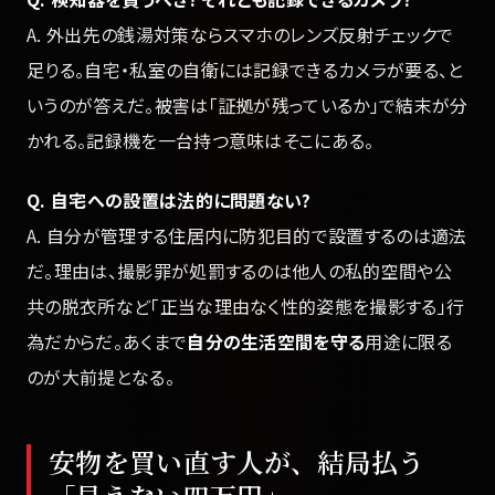
A. 外出先の銭湯対策ならスマホのレンズ反射チェックで
足りる。自宅・私室の自衛には記録できるカメラが要る、と
いうのが答えだ。被害は「証拠が残っているか」で結末が分
かれる。記録機を一台持つ意味はそこにある。
Q. 自宅への設置は法的に問題ない?
A. 自分が管理する住居内に防犯目的で設置するのは適法
だ。理由は、撮影罪が処罰するのは他人の私的空間や公
共の脱衣所など「正当な理由なく性的姿態を撮影する」行
為だからだ。あくまで
自分の生活空間を守る
用途に限る
のが大前提となる。
安物を買い直す人が、結局払う