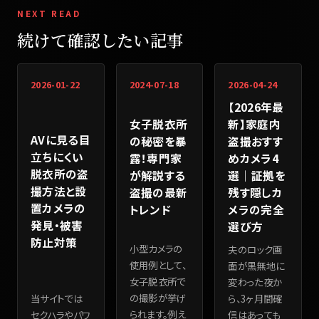
NEXT READ
続けて確認したい記事
2026-01-22
2024-07-18
2026-04-24
【2026年最
女子脱衣所
新】家庭内
AVに見る目
の秘密を暴
盗撮おすす
立ちにくい
露！専門家
めカメラ4
脱衣所の盗
が解説する
選｜証拠を
撮方法と設
盗撮の最新
残す隠しカ
置カメラの
トレンド
メラの完全
発見・被害
選び方
防止対策
小型カメラの
夫のロック画
使用例として、
面が黒無地に
女子脱衣所で
変わった夜か
の撮影が挙げ
当サイトでは
ら、3ヶ月間確
られます。例え
セクハラやパワ
信はあっても