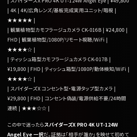
| スパイダーズX PRO 4K UT-124W Angel Eye | ¥49,800
| 4K | 4K/広角レンズ/基板完成実用ユニット/暗視 |
★★★★★ |
| 観葉植物型カモフラージュカメラ CK-016B | ¥24,800 |
FHD | 観葉植物型/1080P/リモート視聴/WiFi |
★★★★☆ |
| ティッシュ箱型カモフラージュカメラ CK-017B |
¥19,800 | FHD | ティッシュ箱型/1080P/動体検知/WiFi |
★★★★☆ |
| スパイダーズX コンセント型・電源タップ型カメラ |
¥29,800 | FHD | コンセント偽装/電源供給不要/24時間
連続 | ★★★☆☆ |
この中で迷ったら
スパイダーズX PRO 4K UT-124W
Angel Eye 一択
だ。証拠は「相手が誰か」を映せて初めて