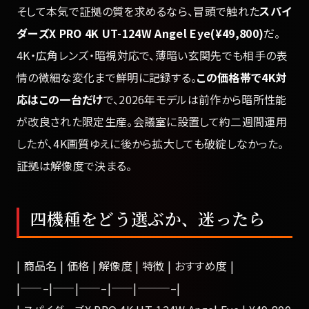
そして本気で証拠の質を求めるなら、冒頭で触れた
スパイ
ダーズX PRO 4K UT-124W Angel Eye(¥49,800)
だ。
4K・広角レンズ・暗視対応で、薄暗い玄関先でも相手の表
情の微細な変化まで鮮明に記録する。
この価格帯で4K対
応はこの一台だけ
で、2026年モデルは前作から暗所性能
が改良された限定生産。会議室に設置して約二週間運用
したが、4K画質ゆえに後から拡大しても破綻しなかった。
証拠は解像度で決まる。
四機種をどう選ぶか、迷ったら
| 商品名 | 価格 | 解像度 | 特徴 | おすすめ度 |
|——–|——|——–|——|———–|