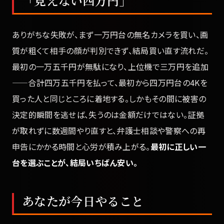
「見えない四万円」
ありがちな失敗が、まず一万円台の無名カメラを買い、画
質が粗くて相手の顔が判別できず、結局買い直す流れだ。
最初の一万五千円が無駄になり、上位機で三万円を追加
——合計四万五千円を払って、最初から四万円台の4Kを
買った人と同じところに着地する。しかもその間に被害の
決定的瞬間を逃せば、失うのは金額だけではない。証拠
が取れずに数週間やり直すと、弁護士相談や警察への再
申告にかかる時間と心労が積み上がる。
最初に正しい一
台を選ぶことが、結局いちばん安い。
あなたが今日やること