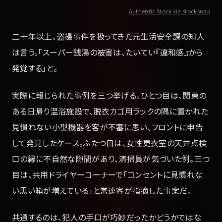
Authentic Stock via stocksnap
二十年以上、盗撮事件を扱ってきた元生活安全課の知人
は言う。「スーパー銭湯の被害は、たいてい『違和感』から
発覚する」と。
実際に報じられた事例を三つ挙げる。ひとつ目は、関東の
ある日帰り温浴施設で、脱衣カゴ用ラックの隅に置かれた
見慣れない小型機器を客が不審に思い、フロントに申告
して発覚したケース。ふたつ目は、女性更衣室の天井点検
口の縁に不自然な隙間があり、清掃員が気づいた例。三つ
目は、共用ドライヤーコーナーで「コンセントに見慣れな
い黒い箱が増えている」と常連客が指摘した事案だ。
共通するのは、犯人の手口が巧妙だったかどうかではな