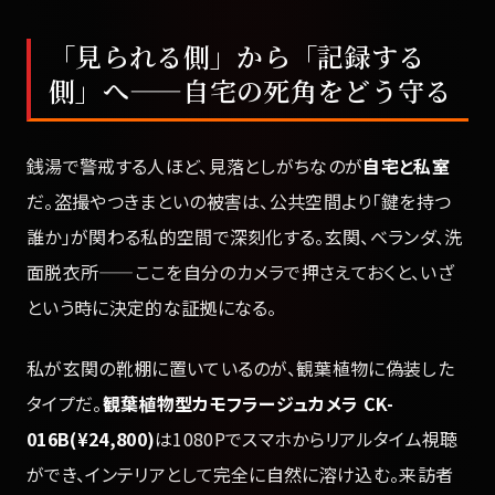
「見られる側」から「記録する
側」へ——自宅の死角をどう守る
銭湯で警戒する人ほど、見落としがちなのが
自宅と私室
だ。盗撮やつきまといの被害は、公共空間より「鍵を持つ
誰か」が関わる私的空間で深刻化する。玄関、ベランダ、洗
面脱衣所——ここを自分のカメラで押さえておくと、いざ
という時に決定的な証拠になる。
私が玄関の靴棚に置いているのが、観葉植物に偽装した
タイプだ。
観葉植物型カモフラージュカメラ CK-
016B(¥24,800)
は1080Pでスマホからリアルタイム視聴
ができ、インテリアとして完全に自然に溶け込む。来訪者