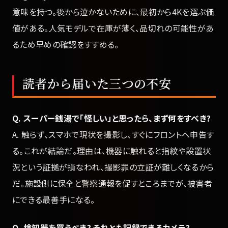
意味を持つ。後から泣かないために、最初から4Kを選ぶ価
値がある。人気モデルで在庫が薄く、品切れの可能性があ
るため早めの確認をすすめる。
読者から届いた三つの不安
Q. スーパー銭湯で「怪しい」と思ったら、まず何をすべき?
A. 触らず、スマホで現状を撮影し、すぐにフロントへ申告す
る。これが結論だ。理由は、機器に触れると指紋や設置状
況という証拠が損なわれ、撮影罪の立証が難しくなるから
だ。施設側に保全と警察通報を促すところまでが、被害者
にできる最善手になる。
Q. 検知器を買うべき? それとも記録できるカメラ?