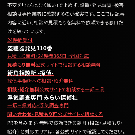
不安を「なんとなく怖い」で止めず、設置・発見調査・被害
相談は専門業者に確認するのが確実です。 ここでは記事
内容に近い、相談や見積もりを無料で依頼できる窓口だ
けを絞っています。
24時間受付
盗聴器発見110番
見積もり無料・24時間365日・全国対応
見積もり無料
公式サイトで相談する
相談無料
街角相談所 -探偵-
探偵事務所への相談・紹介無料
相談・紹介無料
公式サイトで相談する
一都三県
浮気調査専門 みらい探偵社
一都三県対応・浮気調査専門
問い合わせ・見積もり可
公式サイトで相談する
PRを含みます。無料で依頼できる範囲 (相談・見積もり・
紹介) と対応エリアは、各公式サイトで確認してください。