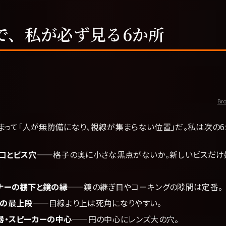
で、私が必ず見る6か所
Bro
まって「人が無防備になり、視線が集まらない位置」だ。私は次の6
口とビス穴
——格子の奥に小さな黒点がないか。新しいビスだけ
ナーの棚下と鏡の縁
——鏡の継ぎ目やコーキングの隙間は定番。
の最上段
——目線より上は死角になりやすい。
器・スピーカーの中心
——円の中心にレンズ大の穴。