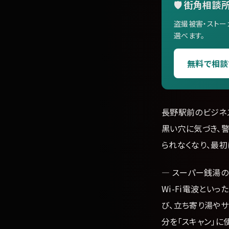
🛡️ 街角相談所
盗撮被害・ストー
選べます。
無料で相談
長野駅前のビジネ
黒い穴に気づき、
られなくなり、最初
— スーパー銭湯の
Wi-Fi電波とい
び、立ち寄り湯や
分を「スキャン」に