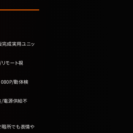
ンズ/基板完成実用ユニッ
0P/リモート視
1080P/動体検
偽装/電源供給不
質で暗所でも表情や