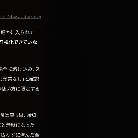
Josh Felise via stocksnap
。誰かに入られて
を可視化できていな
完全に溶け込み、ス
も異常なし」と確認
の使い方に限定する
夜間は真っ黒、通知
ごと無駄になった。
ば払わずに済んだ金