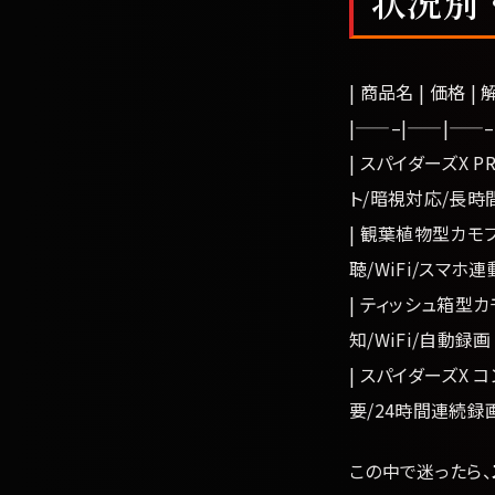
状況別
| 商品名 | 価格 |
|——–|——|——–
| スパイダーズX PRO
ト/暗視対応/長時間
| 観葉植物型カモフラー
聴/WiFi/スマホ連
| ティッシュ箱型カモフ
知/WiFi/自動録画
| スパイダーズX コ
要/24時間連続録画
この中で迷ったら、