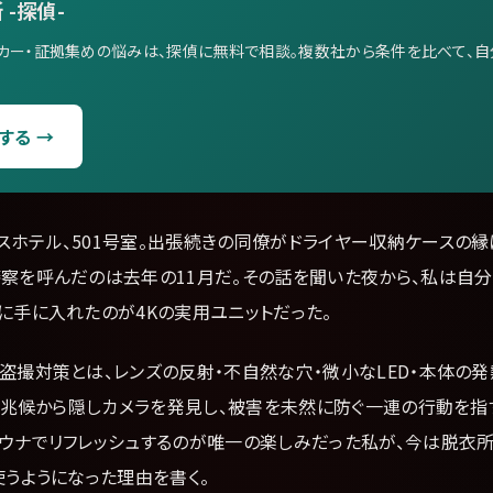
 -探偵-
カー・証拠集めの悩みは、探偵に無料で相談。複数社から条件を比べて、
する →
スホテル、501号室。出張続きの同僚がドライヤー収納ケースの
警察を呼んだのは去年の11月だ。その話を聞いた夜から、私は自
に手に入れたのが4Kの実用ユニットだった。
盗撮対策とは、レンズの反射・不自然な穴・微小なLED・本体の
った兆候から隠しカメラを発見し、被害を未然に防ぐ一連の行動を指
サウナでリフレッシュするのが唯一の楽しみだった私が、今は脱衣所
使うようになった理由を書く。