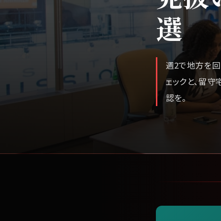
選
週2で地方を回
ェックと、留守
認を。