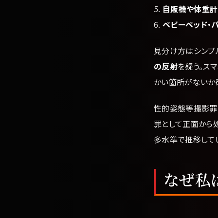
5.
自販機や体重計
6.
ベビーベッド・
見分け方はシンプ
の反射
を疑う。ス
かい箇所がないか
性的姿態等撮影罪
罪として正面から
多水準で推移してい
なぜ私