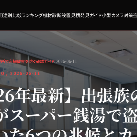
用途別比較
ランキング
機材診断
設置見積
発見ガイド
小型カメラ対策
衣所で盗撮被害を防ぐ確認ガイド
›
2026-06-11
FO /
2026-06-11
026年最新】出張族
がスーパー銭湯で
いた6つの兆候とカ