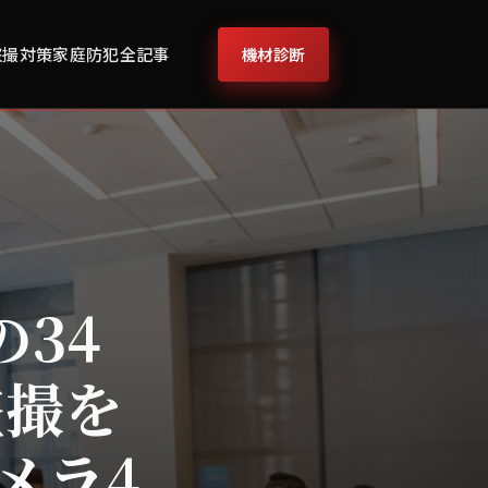
機材診断
盗撮対策
家庭防犯
全記事
の34
盗撮を
メラ4