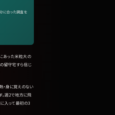
自分に合った調査を
縁にあった米粒大の
分の留守宅すら信じ
発熱・身に覚えのない
す。週2で地方に飛
に入って最初の3