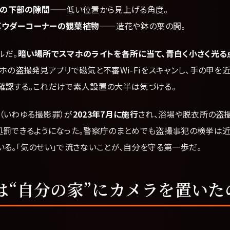
の下部の隙間
——低い位置から見上げる角度。
パウダーコーナーの観葉植物
——造花や鉢の葉の間。
ルだ。
暗い場所でスマホのライトを各所に当て、青白く小さく光る
マホの盗撮発見アプリで磁気と不審Wi-Fiをスキャンし、手の甲を
確認する。これだけで素人設置の大半は気づける。
（いわゆる撮影罪）が
2023年7月に施行
され、浴場や脱衣所の盗
処罰できるようになった。警察庁のまとめでも盗撮事犯の検挙は近
る。「気のせい」で流さないことが、自分を守る第一歩だ。
は“自分の家”にカメラを置いた