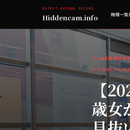
DETECT. DEFEND. SECURE.
機種一覧
Hiddencam.info
ホーム
›
温泉・銭湯・脱
HIDDENCAM.IN
【2
歳女
見抜