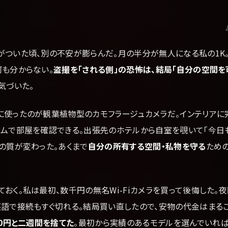
がついた頃、別の不安が膨らんだ。月の半分が無人になる私の1K
何も分からない。
盗撮を「される側」の恐怖は、結局「自分の空間
気づいた。
に使ったのが観葉植物型のカモフラージュカメラだ。インテリアに
イムで部屋を確認できる。出張先のホテルから自室を覗いて「今日
の質が変わった。あくまで
自分の所有する空間・私物を守る
ため
おく。私は最初、数千円の無名Wi-Fiカメラを買って後悔した。
英語で接続もすぐ切れる。結局買い直したので、安物の代金はまる
00円と二週間を捨てた
。最初から実績のあるモデルを選んでいれ