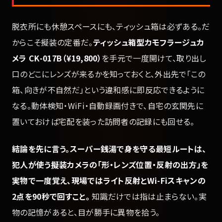
脱衣所にも休憩スペースにも、ティッシュ箱は必ずある。だ
からこそ擬装の定番だ。
ティッシュ箱型カモフラージュカ
メラ CK-017B（¥19,800）
を手元で一度開けて、取り出し
口のどこにレンズが来るかを知っておくと、外出先で「この
箱、向きが不自然だ」という違和感に即反応できるように
なる。動体検知・WiFi・自動録画付きで、自宅の玄関先に
置いておけば宅配を装った訪問者の記録にも回せる。
結論を先に言う。スーパー銭湯で身を守る最短ルートは、
犯人が使う擬装カメラの「形・レンズ位置・反射の出方」を
実物で一度覚え、現場ではライト反射とWi-Fiスキャンの
2点を90秒で回すこと。
知識だけでは指は止まらない。実
物の記憶があると、目が勝手に異物を拾う。