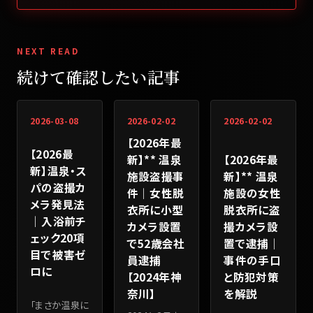
NEXT READ
続けて確認したい記事
2026-03-08
2026-02-02
2026-02-02
【2026年最
【2026最
【2026年最
新】** 温泉
新】温泉・ス
新】** 温泉
施設盗撮事
パの盗撮カ
施設の女性
件｜女性脱
メラ発見法
脱衣所に盗
衣所に小型
｜入浴前チ
撮カメラ設
カメラ設置
ェック20項
置で逮捕｜
で52歳会社
目で被害ゼ
事件の手口
員逮捕
ロに
と防犯対策
【2024年神
を解説
奈川】
「まさか温泉に