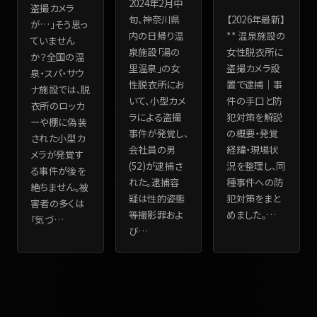
2024年2月中
盗撮カメラ
【2026年最新】
旬、神奈川県
が…」そう思っ
** 温泉施設の
内の日帰り温
ていません
女性脱衣所に
泉施設「湯の
か？全国の温
盗撮カメラ設
里温泉」の女
泉・スパ・サウ
置で逮捕｜事
性脱衣所にお
ナ施設では、脱
件の手口と防
いて、小型カメ
衣所のロッカ
犯対策を解説
ラによる盗撮
ーや棚に偽装
の概要・発覚
事件が発覚し、
された小型カ
経緯・現場状
会社員の男
メラが発覚す
況を整理し、同
(52)が逮捕さ
る事件が後を
種事件への防
れた。逮捕容
絶ちません。被
犯対策をまと
疑は性的姿態
害者の多くは
めました。
…
等撮影罪およ
「気づ
…
び
…