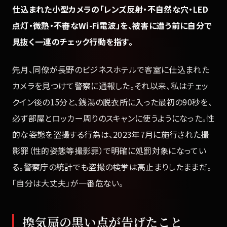
仕込まれた小型カメラの「レンズ反射・不自然な穴・LED
点灯・微熱・不審なWi-Fi電波」を、被害に遭う前に自分で
見抜く一連のチェック行動を指す。
先月、同僚が長野のビジネスホテルで客室に仕込まれた
カメラを見つけて警察に通報した。それ以来、私はチェッ
クイン後の15分と、銭湯の脱衣所に入った最初の90秒を、
必ず部屋とロッカー周りのスキャンに使うようになった。性
的な姿態を盗撮する行為は、2023年7月に施行された撮
影罪（性的姿態等撮影罪）で明確に処罰対象になってい
る。警察庁の統計でも盗撮の検挙は高止まりしたままだ。
「自分は大丈夫」が一番危ない。
換気扇の黒い点が告げたこと