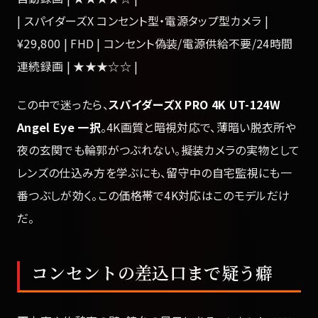
| スパイダーズX コンセント型・電源タップ型カメラ |
¥29,800 | FHD | コンセント偽装/電源供給不要/24時間
連続録画 | ★★★☆☆ |
この中で迷ったら、
スパイダーズX PRO 4K UT-124W
Angel Eye 一択
。4K画質と暗視対応で、薄暗い脱衣所や
夜の玄関でも輪郭がつぶれない。擬装カメラの実物として
レンズの仕込み方を学ぶにも、留守中の自宅監視にも一
番つぶしが効く。この価格帯で4K対応はこのモデルだけ
だ。
コンセントの差込口まで疑う癖