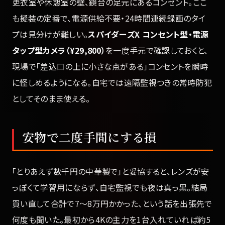
更衣室や休憩室の壁、鏡台の足元にあるコンセント。ここ
も擬装の定番で、電源供給不要・24時間連続録画のタイ
プは見分けが難しい。
スパイダーズX コンセント型・電源
タップ型カメラ（¥29,800）
を一度手元で確認しておくと、
現場で「差込口の上に小さな点がある」コンセントを瞬時
に怪しめるようになる。自宅では遠隔監視つきの常時防犯
としてそのまま使える。
安物で二度手間にする損
「とりあえず数千円の中華製で」と妥協すると、レンズが安
っぽくて学習用にならず、自宅監視でも夜は真っ黒。結局
買い直して合計で7〜8万円かかった、という話を出張先で
何度も聞いた。最初から4Kの主力を1台入れていれば約5