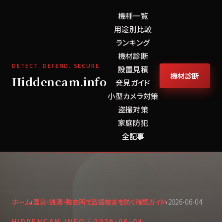
機種一覧
用途別比較
ランキング
機材診断
DETECT. DEFEND. SECURE.
設置見積
機材診断
Hiddencam.info
発見ガイド
小型カメラ対策
盗撮対策
家庭防犯
全記事
ホーム
›
温泉・銭湯・脱衣所で盗撮被害を防ぐ確認ガイド
›
2026-06-04
HIDDENCAM.INFO /
2026-06-04