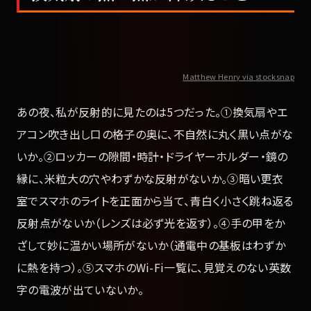
Matthew Henry via stocksnap
あの夜、私が反射的に見たのは5つだった。①換気扇やエ
アコン吹き出し口の格子の奥に、不自然に丸く黒い点がな
いか。②ロッカーの隙間・時計・ドライヤーホルダー・鏡の
縁に、米粒大の穴やわずかな反射がないか。③暗い更衣
室でスマホのライトを正面から当て、青白く小さく跳ね返る
反射点がないか（レンズは必ず光を返す）。④手の甲をか
ざして妙に温かい場所がないか（通電中の基板はわずか
に熱を持つ）。⑤スマホのWi-Fi一覧に、見覚えのない英数
字の電波が出ていないか。