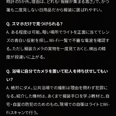
時計の5か所。理由は、どれも「視線が集まる高さ」で、かつ
誰も二度見しない日用品だから擬装に選ばれやすい。
Q. スマホだけで見つけられる？
A. ある程度は可能。暗い場所でライトを正面に当ててレン
ズの青白い反射を探し、Wi-Fi一覧で不審な電波を確認す
る。ただし擬装カメラの実物を一度見ておくと、検出の精
度が段違いに上がる。
Q. 浴場に自分でカメラを置いて犯人を待ち伏せしてもい
い？
A. 絶対にダメ。公共浴場での撮影は理由を問わず犯罪に
なる。紹介した機材は、あくまで擬装手口を学ぶ教材と、自
宅・自室の防犯のためのもの。現場での自衛はライトとWi-
Fiスキャンで行う。