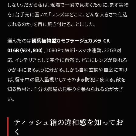
しない。だから私は、現場で一瞬で見抜くために、まず実物
を1台手元に置いて「レンズはどこに、どんな大きさで仕込
まれるのか」を目に焼き付けることにした。
選んだのは
観葉植物型カモフラージュカメラ CK-
016B（¥24,800）
。1080PでWiFi・スマホ連動、32GB対
応。インテリアとして完全に自然で、どこにレンズが隠れる
かが手に取るように分かる。しかも自宅玄関や自室に置け
ば、留守中の侵入監視としてそのまま防犯に使える。敵を
知る教材と、自分の部屋の見張りを兼ねられるのが大き
い。
ティッシュ箱の違和感を知ってお
く