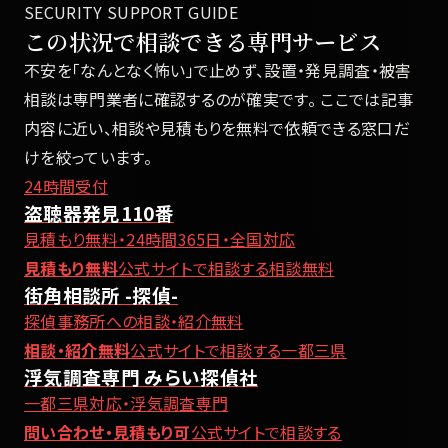
SECURITY SUPPORT GUIDE
この状況で相談できる専門サービス
不安を「なんとなく怖い」で止めず、設置・発見調査・被害
相談は専門業者に確認するのが確実です。 ここでは記事
内容に近い、相談や見積もりを無料で依頼できる窓口だ
けを絞っています。
24時間受付
盗聴器発見110番
見積もり無料・24時間365日・全国対応
見積もり無料
公式サイトで相談する
相談無料
街角相談所 -探偵-
探偵事務所への相談・紹介無料
相談・紹介無料
公式サイトで相談する
一都三県
浮気調査専門 みらい探偵社
一都三県対応・浮気調査専門
問い合わせ・見積もり可
公式サイトで相談する