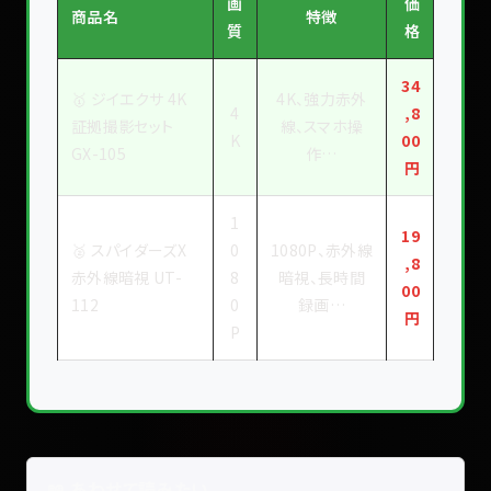
画
価
商品名
特徴
質
格
34
🥇 ジイエクサ 4K
4K、強力赤外
4
,8
証拠撮影セット
線、スマホ操
K
00
GX-105
作…
円
1
19
🥈 スパイダーズX
0
1080P、赤外線
,8
赤外線暗視 UT-
8
暗視、長時間
00
112
0
録画…
円
P
📖 あわせて読みたい