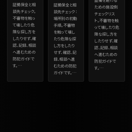
盗撮を避ける
証拠保全と相
証拠保全と相
ための施設側
談先チェック。
談先チェック：
チェックリス
不審物を触っ
場所別の初動
ト。不審物を触
て壊したり危
手順。不審物
って壊したり危
険な探し方を
を触って壊し
険な探し方を
したりせず、確
たり危険な探
したりせず、確
認、記録、相談
し方をしたり
認、記録、相談
へ進むための
せず、確認、記
へ進むための
防犯ガイドで
録、相談へ進
防犯ガイドで
す。
…
むための防犯
す。
…
ガイドです。
…