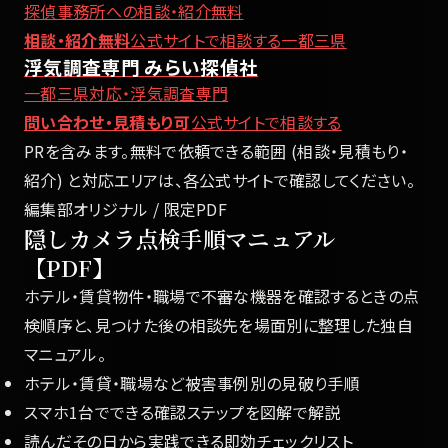
探偵事務所への相談・紹介無料
相談・紹介無料
公式サイトで相談する
一都三県
浮気調査専門 みらい探偵社
一都三県対応・浮気調査専門
問い合わせ・見積もり可
公式サイトで相談する
PRを含みます。無料で依頼できる範囲 (相談・見積もり・
紹介) と対応エリアは、各公式サイトで確認してください。
編集部オリジナル / 限定PDF
隠しカメラ点検手順マニュアル
【PDF】
ホテル・賃貸物件・職場で不審な機器を確認するときの点
検順序と、見つけた後の相談先を場面別に整理した独自
マニュアル。
ホテル・賃貸・職場など被害事例別の見破り手順
スマホ1台でできる確認ステップを図解で解説
読んだその日から実践できる即効チェックリスト