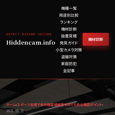
機種一覧
用途別比較
ランキング
機材診断
DETECT. DEFEND. SECURE.
設置見積
機材診断
Hiddencam.info
発見ガイド
小型カメラ対策
盗撮対策
家庭防犯
全記事
ホーム
›
スポーツ会場で赤外線盗撮被害を防ぐための確認ポイント
›
2021-06-21