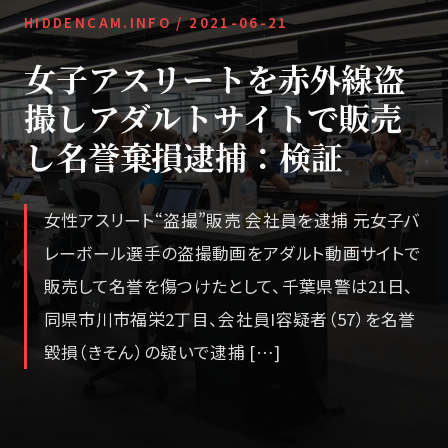
HIDDENCAM.INFO /
2021-06-21
女子アスリートを赤外線盗
撮しアダルトサイトで販売
し名誉棄損逮捕：検証
女性アスリート“盗撮”販売 会社員を逮捕 元女子バ
レーボール選手の盗撮動画をアダルト動画サイトで
販売して名誉を傷つけたとして、千葉県警は21日、
同県市川市福栄2丁目、会社員I容疑者（57）を名誉
毀損（きそん）の疑いで逮捕 […]