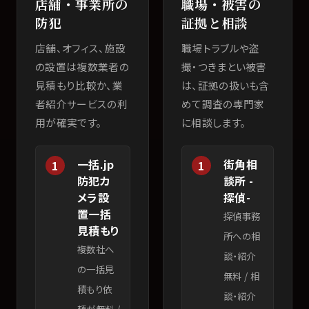
店舗・事業所の
職場・被害の
防犯
証拠と相談
店舗、オフィス、施設
職場トラブルや盗
の設置は複数業者の
撮・つきまとい被害
見積もり比較か、業
は、証拠の扱いも含
者紹介サービスの利
めて調査の専門家
用が確実です。
に相談します。
一括.jp
街角相
1
1
防犯カ
談所 -
メラ設
探偵-
置一括
探偵事務
見積もり
所への相
複数社へ
談・紹介
の一括見
無料
/
相
積もり依
談・紹介