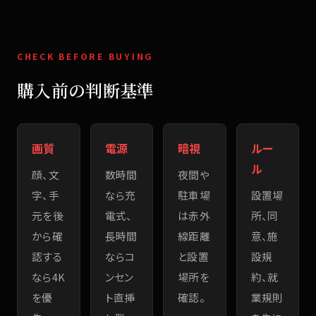
CHECK BEFORE BUYING
購入前の判断基準
画質
電源
暗視
ルー
ル
顔、文
数時間
夜間や
字、手
なら充
駐車場
設置場
元を後
電式、
は赤外
所、同
から確
長時間
線距離
意、施
認する
ならコ
と設置
設規
なら4K
ンセン
場所を
約、就
を優
ト直挿
確認。
業規則