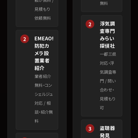
頼が無料
/
無料
見積もり
依頼無料
浮気調
2
査専門
EMEAO!
みらい
2
防犯カ
探偵社
メラ設
一都三県
置業者
対応・浮
紹介
気調査専
業者紹介
門
/
問い
無料・コン
合わせ・
シェルジュ
見積もり
対応
/
相
可
談・紹介無
料
盗聴器
3
発見