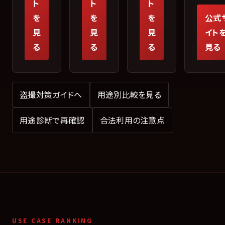
ト
ト
ト
を
を
を
公式
見
見
見
イト
る
る
る
見る
盗撮対策ガイドへ
用途別比較を見る
用途診断で再確認
合法利用の注意点
USE CASE RANKING