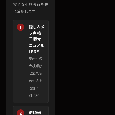
安全な相談導線を先
に確認します。
隠しカメ
1
ラ点検
手順マ
ニュアル
【PDF】
場所別の
点検順序
と発見後
の対応を
収録
/
¥1,980
盗聴器
2