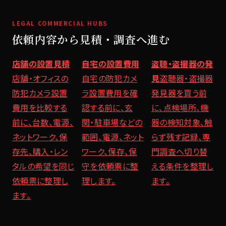
LEGAL COMMERCIAL HUBS
依頼内容から見積・調査へ進む
店舗の設置見積
自宅の設置費用
盗聴・盗撮器の発
店舗・オフィスの
自宅の防犯カメ
見
盗聴器・盗撮器
防犯カメラ設置
ラ設置費用を確
発見器を買う前
費用を比較する
認する前に、玄
に、点検場所、機
前に、台数、電源、
関・駐車場などの
器の検知対象、触
ネットワーク、保
範囲、電源、ネット
らず残す記録、専
存先、購入・レン
ワーク、保存、保
門調査へ切り替
タルの希望を同じ
守を依頼票に整
える条件を整理し
依頼票に整理し
理します。
ます。
ます。