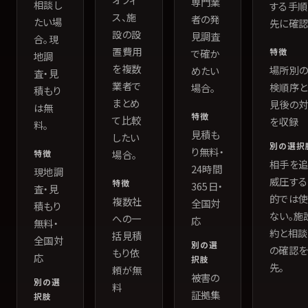
専門業
相談し
する手順
ス、施
者の発
たい場
先に確認
設の設
見調査
合。現
置費用
特徴
で確か
地調
を複数
場所別
めたい
査・見
業者で
検順序と
場合。
積もり
まとめ
見後の
は無
特徴
て比較
を収録
料。
見積も
したい
別の選択
り無料・
特徴
場合。
相手を追
24時間
現地調
威圧する
特徴
365日・
査・見
的では
複数社
全国対
積もり
ない。施
への一
応
無料・
約と相談
括見積
全国対
別の選
の確認を
もり依
応
択肢
先。
頼が無
被害の
別の選
料
証拠集
択肢