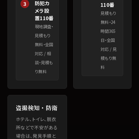
防犯カ
3
110番
メラ設
見積もり
置110番
無料・24
現地調査・
時間365
見積もり
日・全国
無料・全国
対応
/
見
対応
/
相
積もり無
談・見積も
料
り無料
盗撮検知・防衛
ホテル、トイレ、脱衣
所などで不安がある
場合は、発見手順と