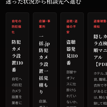
迷った状況から相談先へ進む
自宅の
店舗・事
盗聴・盗
盗撮被害
防犯強
業所
撮の不
検知
化
安
一
隠し
防犯
盗聴
括.jp
ラ点
カメ
器発
防犯
順マ
ラ設
見110
カメ
アル
置110
番
ラ設
【PD
番
置一
部屋や
ホテル、
括見
オフィ
自宅へ
貸、職場
スに仕
積も
の防犯
衣所で
掛けら
カメラ
り
があると
れてい
設置を
は、触ら
店舗、
ないか、
業者に
録して相
オフィ