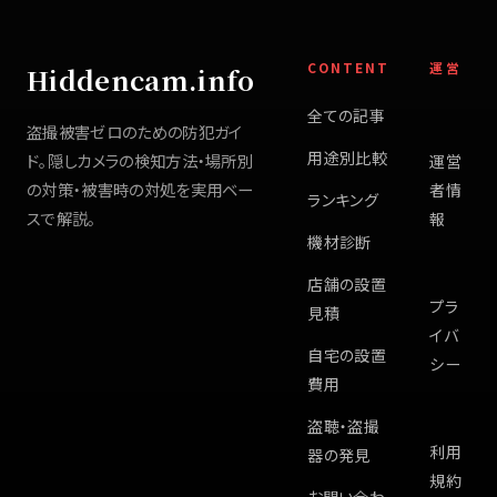
CONTENT
運営
Hiddencam.info
全ての記事
盗撮被害ゼロのための防犯ガイ
用途別比較
ド。隠しカメラの検知方法・場所別
運営
の対策・被害時の対処を実用ベー
者情
ランキング
スで解説。
報
機材診断
店舗の設置
プラ
見積
イバ
自宅の設置
シー
費用
盗聴・盗撮
利用
器の発見
規約