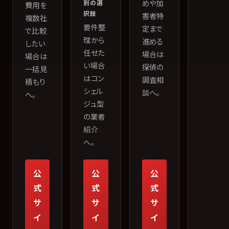
めや加
別の選
費用を
択肢
害者特
複数社
要件整
定まで
で比較
理から
進める
したい
任せた
場合は
場合は
い場合
探偵の
一括見
はコン
調査相
積もり
シェル
談へ。
へ。
ジュ型
の業者
紹介
へ。
公
公
公
式
式
式
サ
サ
サ
イ
イ
イ