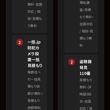
現地調
無料・全国
査・見積
対応
/
相
もり無料・
談・見積も
全国対応
り無料
/
相談・見
積もり無
一括.jp
2
料
防犯カ
メラ設
置一括
盗聴器
2
見積もり
発見
複数社へ
110番
の一括見
見積もり
積もり依
無料・24
頼が無料
/
時間365
見積もり
日・全国
依頼無料
対応
/
見