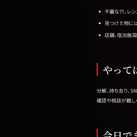
不審な穴、レ
見つけた物には
店舗、宿泊施
やって
分解、持ち去り、S
確認や相談が難し
今日で