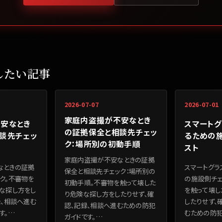
したい記事
2026-07-07
2026-07-01
家庭内盗撮が不安なとき
安なとき
スマート
の証拠保全と相談先チェッ
談先チェッ
るための
ク：場所別の初動手順
スト
家庭内盗撮が不安なときの証拠
なときの証拠
スマートグラ
保全と相談先チェック：場所別の
ク。不審物を
の施設側チェ
初動手順。不審物を触って壊した
な探し方をし
を触って壊し
り危険な探し方をしたりせず、確
録、相談へ進む
したりせず、
認、記録、相談へ進むための防犯
す。
…
むための防犯
ガイドです。
…