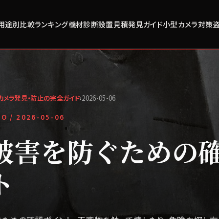
用途別比較
ランキング
機材診断
設置見積
発見ガイド
小型カメラ対策
カメラ発見・防止の完全ガイド
›
2026-05-06
FO /
2026-05-06
被害を防ぐための
ト