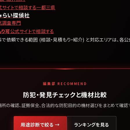
式サイトで相談する
一都三県
みらい探偵社
気調査専門
もり可
公式サイトで相談する
料で依頼できる範囲 (相談・見積もり・紹介) と対応エリアは、各
編集部 RECOMMEND
防犯・発見チェックと機材比較
場所の確認、証拠保全、合法的な防犯目的の機材選びをまとめて確認で
用途診断で絞る →
ランキングを見る