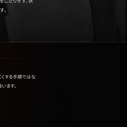
をしたりせず、状
す。
くくする手順ではな
います。