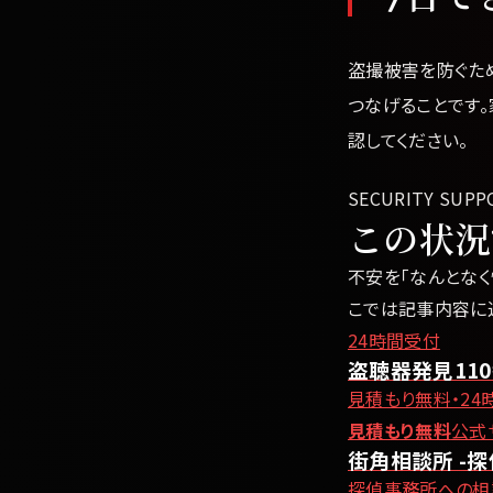
盗撮被害を防ぐた
つなげることです
認してください。
SECURITY SUPP
この状況
不安を「なんとなく
こでは記事内容に
24時間受付
盗聴器発見11
見積もり無料・24
見積もり無料
公式
街角相談所 -探
探偵事務所への相