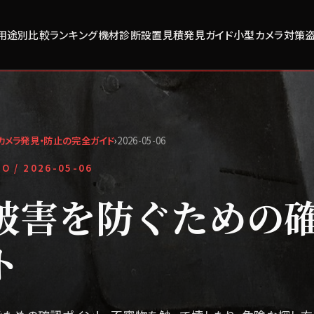
用途別比較
ランキング
機材診断
設置見積
発見ガイド
小型カメラ対策
カメラ発見・防止の完全ガイド
›
2026-05-06
FO /
2026-05-06
被害を防ぐための
ト