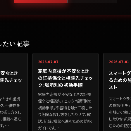
したい記事
2026-07-07
2026-07-01
家庭内盗撮が不安なとき
安なとき
スマート
の証拠保全と相談先チェッ
談先チェッ
るための
ク：場所別の初動手順
スト
家庭内盗撮が不安なときの証拠
なときの証拠
スマートグラ
保全と相談先チェック：場所別の
ク。不審物を
の施設側チェ
初動手順。不審物を触って壊した
な探し方をし
を触って壊し
り危険な探し方をしたりせず、確
録、相談へ進む
したりせず、
認、記録、相談へ進むための防犯
す。
…
むための防犯
ガイドです。
…