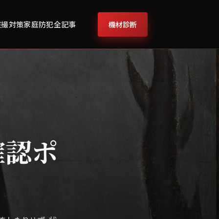
機材診断
盗撮対策
家庭防犯
全記事
確認ポ