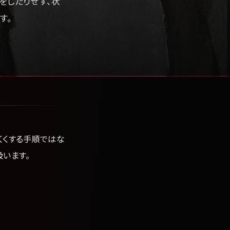
をしたりせず、状
す。
くくする手順ではな
います。