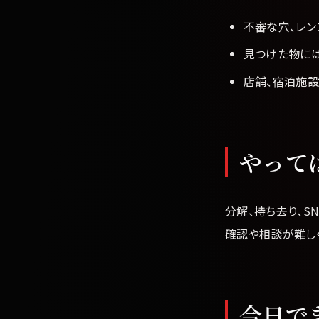
不審な穴、レ
見つけた物には
店舗、宿泊施
やって
分解、持ち去り、S
確認や相談が難し
今日で