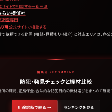
式サイトで相談する
一都三県
みらい探偵社
気調査専門
もり可
公式サイトで相談する
料で依頼できる範囲 (相談・見積もり・紹介) と対応エリアは、各
編集部 RECOMMEND
防犯・発見チェックと機材比較
場所の確認、証拠保全、合法的な防犯目的の機材選びをまとめて確認で
用途診断で絞る →
ランキングを見る