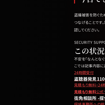
盗撮被害を防ぐた
つなげることです
認してください。
SECURITY SUPP
この状況
不安を「なんとなく
こでは記事内容に
24時間受付
盗聴器発見11
見積もり無料・24
見積もり無料
公式
街角相談所 -探
探偵事務所への相