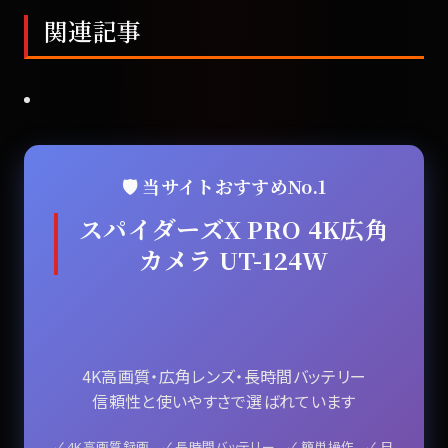
関連記事
🛡️ 当サイトおすすめNo.1
スパイダーズX PRO 4K広角
カメラ UT-124W
4K高画質・広角レンズ・長時間バッテリー
信頼性と使いやすさで選ばれています
✓ 4K高画質録画 ✓ 長時間バッテリー ✓ 簡単操作 ✓ 日