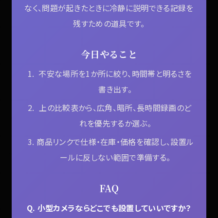
なく、問題が起きたときに冷静に説明できる記録を
残すための道具です。
今日やること
不安な場所を1か所に絞り、時間帯と明るさを
書き出す。
上の比較表から、広角、暗所、長時間録画のど
れを優先するか選ぶ。
商品リンクで仕様・在庫・価格を確認し、設置ル
ールに反しない範囲で準備する。
FAQ
Q. 小型カメラならどこでも設置していいですか？