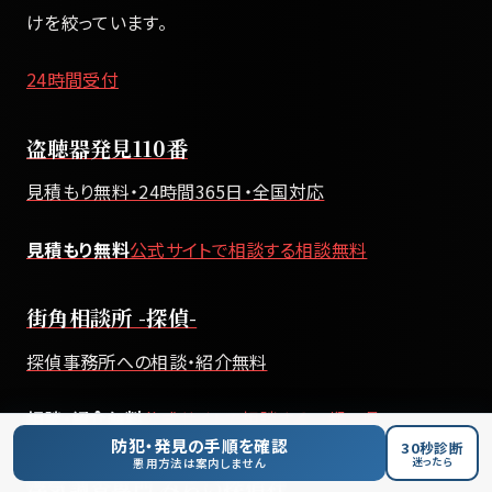
けを絞っています。
24時間受付
盗聴器発見110番
見積もり無料・24時間365日・全国対応
見積もり無料
公式サイトで相談する
相談無料
街角相談所 -探偵-
探偵事務所への相談・紹介無料
相談・紹介無料
公式サイトで相談する
一都三県
防犯・発見の手順を確認
30秒診断
迷ったら
悪用方法は案内しません
浮気調査専門 みらい探偵社