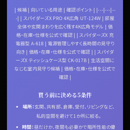
| 候補 | 向いている用途 | 確認ポイント | |---|---|--
-| | スパイダーズX PRO 4K広角 UT-124W | 部屋
全体や玄関まわりを広く残す4K広角モデル | 価
格・在庫・仕様を公式で確認 | | スパイダーズX 充
電器型 A-618 | 電源管理しやすく長時間の見守り
向き | 価格・在庫・仕様を公式で確認 | | スパイダ
ーズX ティッシュケース型 CK-017B | 生活空間に
なじむ室内見守り候補 | 価格・在庫・仕様を公式で
確認 |
買う前に決める5条件
場所：
玄関、共有部、倉庫、受付、リビングなど、
私的空間を避けて1か所に絞る。
時間：
昼だけか、夜間も必要かで暗所性能の優