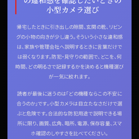
小型カメラ選び
帰宅したときに引き出しの隙間、玄関の靴、リビン
グの小物の向きが少し違う。そういう小さな違和感
は、家族や管理会社へ説明するときに言葉だけで
は弱くなります。防犯・見守りの範囲で、どこを、何
時間、どの明るさで記録するかを決めると機種選び
が一気に絞れます。
読者が最後に迷うのは「どの機種ならこの不安に
合うのか」です。小型カメラは目立たなさだけで選
ぶと危険です。合法的な防犯用途で説明できる場
所に限り、画質、広角、暗所、電源、保存容量、スマ
ホ確認のしやすさを比べてください。