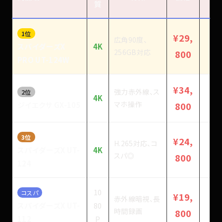
質
1位
¥29,
広角90度、
スパイダーズX
4K
256GB対応
800
PRO UT-124W
¥34,
強力赤外線、ス
2位
4K
マホ操作
ジイエクサ GX-105
800
3位
¥24,
H.265対応、コ
スパイダーズX UT-
4K
スパ◎
800
124
10
コスパ
¥19,
赤外線暗視、長
スパイダーズX UT-
80
時間録画
800
112
P