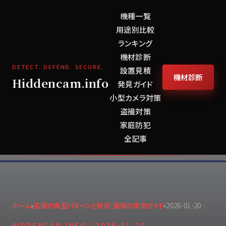
機種一覧
用途別比較
ランキング
機材診断
DETECT. DEFEND. SECURE.
設置見積
機材診断
Hiddencam.info
発見ガイド
小型カメラ対策
盗撮対策
家庭防犯
全記事
ホーム
›
盗撮の典型パターンと発見・通報の実用ガイド
›
2026-01-20
HIDDENCAM.INFO /
2026-01-20