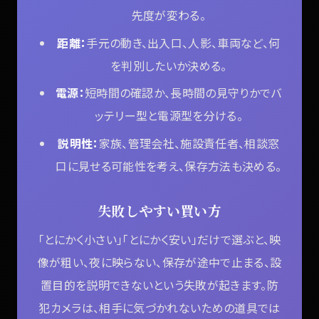
先度が変わる。
距離：
手元の動き、出入口、人影、車両など、何
を判別したいか決める。
電源：
短時間の確認か、長時間の見守りかでバ
ッテリー型と電源型を分ける。
説明性：
家族、管理会社、施設責任者、相談窓
口に見せる可能性を考え、保存方法も決める。
失敗しやすい買い方
「とにかく小さい」「とにかく安い」だけで選ぶと、映
像が粗い、夜に映らない、保存が途中で止まる、設
置目的を説明できないという失敗が起きます。防
犯カメラは、相手に気づかれないための道具では