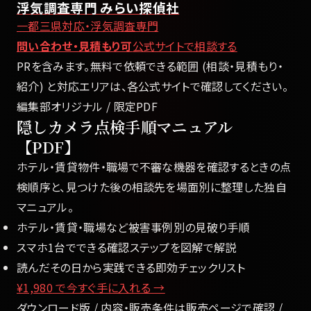
浮気調査専門 みらい探偵社
一都三県対応・浮気調査専門
問い合わせ・見積もり可
公式サイトで相談する
PRを含みます。無料で依頼できる範囲 (相談・見積もり・
紹介) と対応エリアは、各公式サイトで確認してください。
編集部オリジナル / 限定PDF
隠しカメラ点検手順マニュアル
【PDF】
ホテル・賃貸物件・職場で不審な機器を確認するときの点
検順序と、見つけた後の相談先を場面別に整理した独自
マニュアル。
ホテル・賃貸・職場など被害事例別の見破り手順
スマホ1台でできる確認ステップを図解で解説
読んだその日から実践できる即効チェックリスト
¥1,980
で今すぐ手に入れる →
ダウンロード版 / 内容・販売条件は販売ページで確認 /