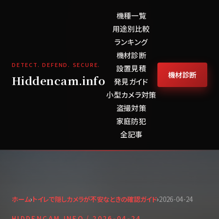
機種一覧
用途別比較
ランキング
機材診断
DETECT. DEFEND. SECURE.
設置見積
機材診断
Hiddencam.info
発見ガイド
小型カメラ対策
盗撮対策
家庭防犯
全記事
ホーム
›
トイレで隠しカメラが不安なときの確認ガイド
›
2026-04-24
HIDDENCAM.INFO /
2026-04-24