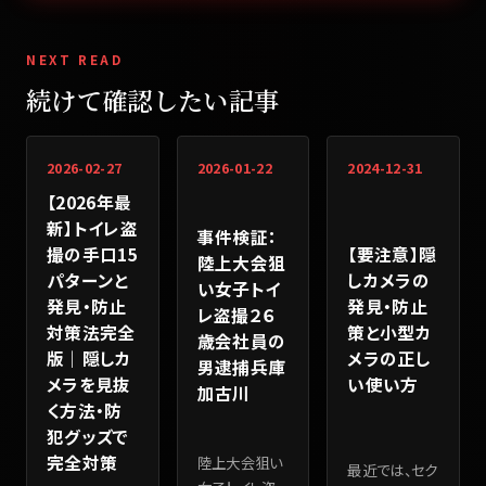
NEXT READ
続けて確認したい記事
2026-02-27
2026-01-22
2024-12-31
【2026年最
新】トイレ盗
事件検証：
【要注意】隠
撮の手口15
陸上大会狙
しカメラの
パターンと
い女子トイ
発見・防止
発見・防止
レ盗撮２６
策と小型カ
対策法完全
歳会社員の
メラの正し
版｜隠しカ
男逮捕兵庫
い使い方
メラを見抜
加古川
く方法・防
犯グッズで
完全対策
陸上大会狙い
最近では、セク