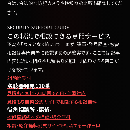
合は、合法的な防犯カメラや検知器の比較も確認してくだ
さい。
SECURITY SUPPORT GUIDE
この状況で相談できる専門サービス
不安を「なんとなく怖い」で止めず、設置・発見調査・被害
相談は専門業者に確認するのが確実です。 ここでは記事
内容に近い、相談や見積もりを無料で依頼できる窓口だ
けを絞っています。
24時間受付
盗聴器発見110番
見積もり無料・24時間365日・全国対応
見積もり無料
公式サイトで相談する
相談無料
街角相談所 -探偵-
探偵事務所への相談・紹介無料
相談・紹介無料
公式サイトで相談する
一都三県