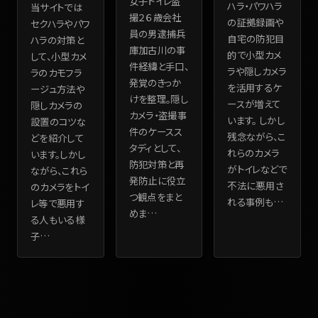
女子トイレ盗
ハラ・パワハラ
当サイトでは
撮２６歳会社
の証拠録画や
セクハラやパワ
員の男逮捕兵
自宅の防犯目
ハラの対策と
庫加古川の事
的で小型カメ
して、小型カメ
件経緯と手口、
ラや隠しカメラ
ラのカモフラ
発覚のきっか
を活用するケ
ージュ方法や
けを整理。隠し
ースが増えて
隠しカメラの
カメラ・盗撮事
います。 しかし
設置のコツな
件のケースス
残念ながら、こ
どを紹介して
タディとして、
れらのカメラ
います。しかし
防犯対策と再
がトイレなどで
ながら、これら
発防止に役立
不法に悪用さ
のカメラをトイ
つ観点をまと
れる事例も
…
レ等で悪用す
めま
…
る人もいる様
子
…