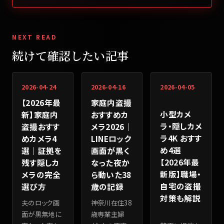
NEXT READ
続けて確認したい記事
2026-04-24
2026-04-16
2026-04-05
【2026年最
家庭内盗撮
小型カメ
新】家庭内
おすすめカ
ラ・隠しカメ
盗撮おすす
メラ2026｜
ラ4K おすす
めカメラ4
LINEロック
め4選
選｜証拠を
画面が黒く
【2026年最
残す隠しカ
なった夜か
新版】職場・
メラの完全
ら動いた38
自宅の盗撮
選び方
歳の記録
対策も解説
夫のロック画
神奈川在住38
面が黒無地に
歳専業主婦