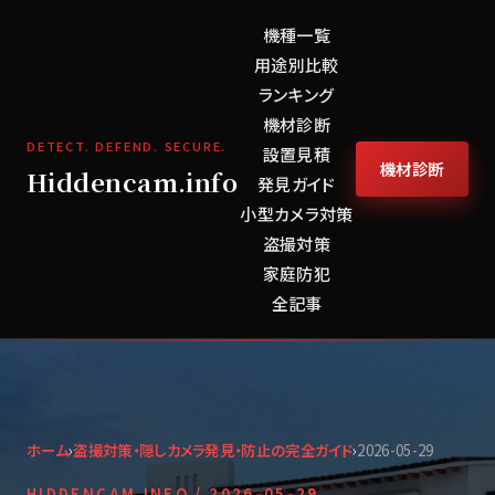
機種一覧
用途別比較
ランキング
機材診断
DETECT. DEFEND. SECURE.
設置見積
機材診断
Hiddencam.info
発見ガイド
小型カメラ対策
盗撮対策
家庭防犯
全記事
ホーム
›
盗撮対策・隠しカメラ発見・防止の完全ガイド
›
2026-05-29
HIDDENCAM.INFO /
2026-05-29