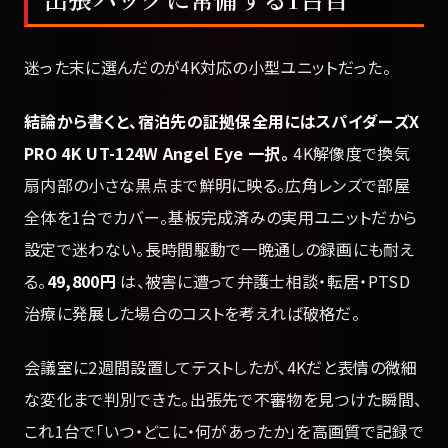
迷った末に選んだのが4K対応の小型ユニットだった。
結論から書くと、宿泊先の証拠保全用にはスパイダーズX
PRO 4K UT-124W Angel Eye 一択。
4K解像度で換気
扇内部の小さな黒点まで鮮明に映る。広角レンズで部屋
全体を1台でカバー。基板完成済みの実用ユニットだから
設定で迷わない。長時間駆動で一晩通しの録画にも耐え
る。
49,800円
は、被害に遭って弁護士相談・転居・PTSD
治療に発展した場合のコストを考えれば破格だ。
会議室に2週間設置してテストしたが、4Kだと表情の微細
な変化まで判別できた。出張先で不審物を見つけた瞬間、
これ1台で「いつ・どこに・何があったか」を高画質で記録で