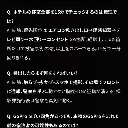
Q. ホテルの客室全部を15分でチェックするのは無理で
は?
A. 結論、優先順位は
エアコン吹き出し口→煙感知器→テ
レビ周り→水回り→コンセント
の5箇所。経験上、この5箇
所だけで被害事例の8割以上をカバーできる。15分で十分
回りきれる。
Q. 検出したらまず何をすればいい?
A. 結論、
触らず・抜かず・スマホで撮影、その場でフロント
に通報、警察を呼ぶ
。動かすと指紋・DNA証拠が消える。撮
影罪施行後は警察も真剣に動く。
Q. GoProっぽい四角があっても、本物のGoProを忘れた
前の宿泊客の可能性もあるのでは?