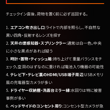
チェックイン直後、荷物を置く前に必ず巡回する。
1.
エアコン吹き出し口
:ライトで内部を照らし、不自然な
黒い四角・反射するレンズを探す
2.
天井の煙感知器・スプリンクラー
:通常は白一色。中央
に小さな黒点があれば疑う
3.
時計・置物・ティッシュ箱
:持ち上げて重量バランスをチ
ェック。空洞のはずなのに重ければ電池入り機器の可能性
4.
テレビ下・テレビ裏のHDMI/USB端子周辺
:USBメモリ
風の充電器型カメラが多い
5.
ドライヤー収納棚・洗面台ミラー縁
:水回りは特に被害
事例が多い
6.
ベッドサイドのコンセント周り
:コンセント型カメラが急