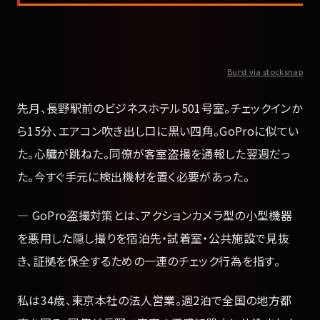
Burst via stocksnap
先月、長野駅前のビジネスホテル501号室。チェックインか
ら15分、エアコン吹き出し口に黒い四角。GoProに似てい
た。心臓が跳ねた。同僚が客室盗撮を通報した翌週だっ
た。今すぐ手元に検出機材を置く必要があった。
— GoPro盗撮対策とは、アクションカメラ型の小型機器
を悪用した隠し撮りを宿泊先・試着室・公共施設で見抜
き、証拠を保全するための一連のチェック行為を指す。
私は34歳、東京本社の法人営業。週2泊で全国の地方都