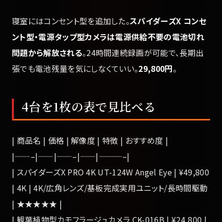
寝室にはコンセント型を追加した。
スパイダーズX コンセ
ント型・電源タップ型カメラは電源供給不要の電池切れ
問題から解放される
。24時間連続録画が可能で、長期出
張でも電池残量を気にしなくていい。
29,800円
。
4台を1枚の表で見比べる
| 商品名 | 価格 | 解像度 | 特徴 | おすすめ度 |
|——–|——|——–|——|———–|
| スパイダーズX PRO 4K UT-124W Angel Eye | ¥49,800
| 4K | 4K/広角レンズ/基板完成実用ユニット/長時間駆動
| ★★★★★ |
| 観葉植物型カモフラージュカメラ CK-016B | ¥24,800 |