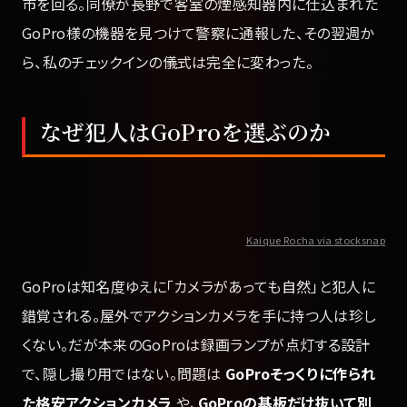
市を回る。同僚が長野で客室の煙感知器内に仕込まれた
GoPro様の機器を見つけて警察に通報した、その翌週か
ら、私のチェックインの儀式は完全に変わった。
なぜ犯人はGoProを選ぶのか
Kaique Rocha via stocksnap
GoProは知名度ゆえに「カメラがあっても自然」と犯人に
錯覚される。屋外でアクションカメラを手に持つ人は珍し
くない。だが本来のGoProは録画ランプが点灯する設計
で、隠し撮り用ではない。問題は
GoProそっくりに作られ
た格安アクションカメラ
や、
GoProの基板だけ抜いて別