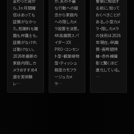
変わった夜か
が、夫の不審
警察に相談す
ら、3ヶ月間確
な行動への疑
る前に、知って
信はあっても
念から家庭内
おくべきことが
証拠がなかっ
への隠しカメ
ある。小型カメ
た。慰謝料も離
ラ設置を決意。
ラ・隠しカメラ
婚も弁護士も、
4K高画質スパ
の技術は2026
証拠がなけれ
イダーズX
年現在、4K画
ば動けない。
PRO・コンセン
質・長時間待
2026年最新の
ト型・観葉植物
機・赤外線撮
家庭内隠しカ
型・ティッシュ
影と驚くほど
メラおすすめ4
箱型カモフラ
進化している。
選を実体験
ージュカメ
…
レ
…
ラ
…