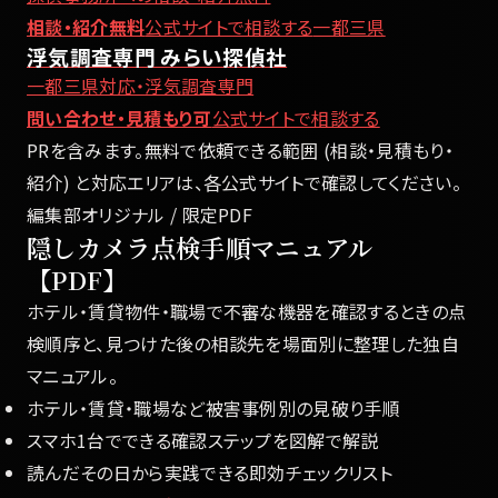
相談・紹介無料
公式サイトで相談する
一都三県
浮気調査専門 みらい探偵社
一都三県対応・浮気調査専門
問い合わせ・見積もり可
公式サイトで相談する
PRを含みます。無料で依頼できる範囲 (相談・見積もり・
紹介) と対応エリアは、各公式サイトで確認してください。
編集部オリジナル / 限定PDF
隠しカメラ点検手順マニュアル
【PDF】
ホテル・賃貸物件・職場で不審な機器を確認するときの点
検順序と、見つけた後の相談先を場面別に整理した独自
マニュアル。
ホテル・賃貸・職場など被害事例別の見破り手順
スマホ1台でできる確認ステップを図解で解説
読んだその日から実践できる即効チェックリスト