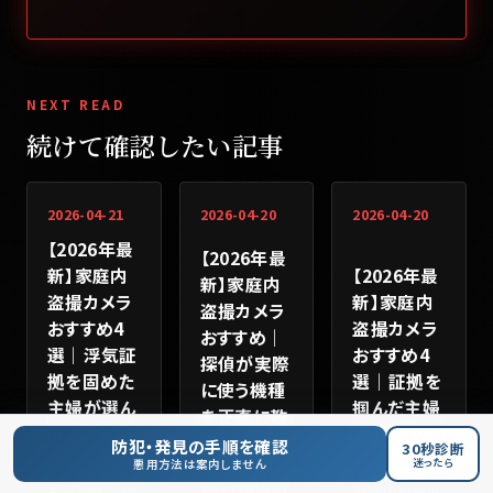
NEXT READ
続けて確認したい記事
2026-04-21
2026-04-20
2026-04-20
【2026年最
【2026年最
【2026年最
新】家庭内
新】家庭内
新】家庭内
盗撮カメラ
盗撮カメラ
盗撮カメラ
おすすめ4
おすすめ｜
おすすめ4
選｜浮気証
探偵が実際
選｜証拠を
拠を固めた
に使う機種
掴んだ主婦
主婦が選ん
を正直に教
の機種選び
だ機種と設
える
防犯・発見の手順を確認
30秒診断
置のコツ
迷ったら
悪用方法は案内しません
夫の行動が急