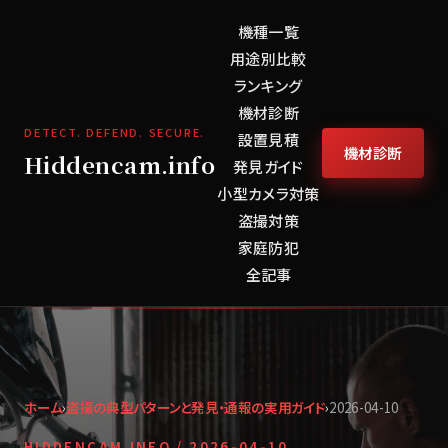
機種一覧
用途別比較
ランキング
機材診断
DETECT. DEFEND. SECURE.
設置見積
機材診断
Hiddencam.info
発見ガイド
小型カメラ対策
盗撮対策
家庭防犯
全記事
ホーム
›
盗撮の典型パターンと発見・通報の実用ガイド
›
2026-04-10
HIDDENCAM.INFO /
2026-04-10