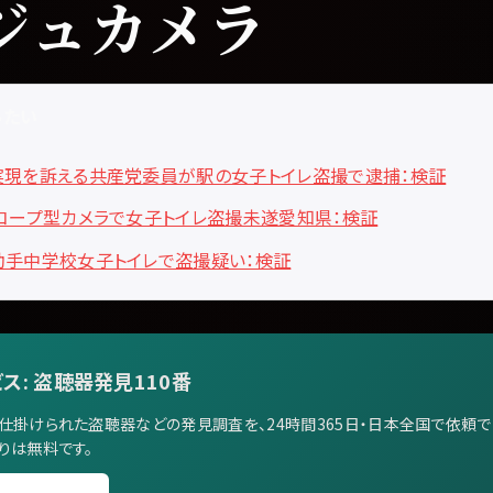
ジュカメラ
みたい
実現を訴える共産党委員が駅の女子トイレ盗撮で逮捕：検証
コープ型カメラで女子トイレ盗撮未遂愛知県：検証
助手中学校女子トイレで盗撮疑い：検証
ビス: 盗聴器発見110番
仕掛けられた盗聴器などの発見調査を、24時間365日・日本全国で依頼
りは無料です。