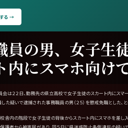
する →
職員の男、女子生
ト内にスマホ向け
員会は２２日、勤務先の県立高校で女子生徒のスカート内にスマー
した疑いで逮捕された事務職員の男（２５）を懲戒免職とした、と
に校舎内の階段で女子生徒の背後からスカート内にスマホを差し
の保護者から被害届があり、同５日に県迷惑防止条例違反の疑い