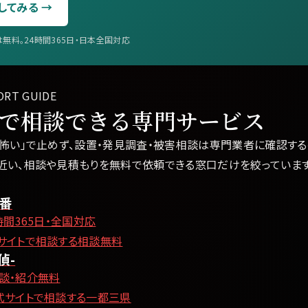
してみる →
無料。24時間365日・日本全国対応
ORT GUIDE
で相談できる専門サービス
怖い」で止めず、設置・発見調査・被害相談は専門業者に確認する
近い、相談や見積もりを無料で依頼できる窓口だけを絞っています
0番
時間365日・全国対応
サイトで相談する
相談無料
偵-
談・紹介無料
式サイトで相談する
一都三県