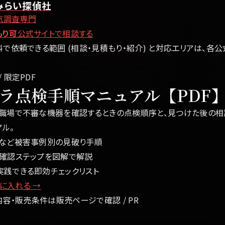
みらい探偵社
気調査専門
もり可
公式サイトで相談する
料で依頼できる範囲 (相談・見積もり・紹介) と対応エリアは、各
 限定PDF
ラ点検手順マニュアル【PDF
・職場で不審な機器を確認するときの点検順序と、見つけた後の
ル。
場など被害事例別の見破り手順
る確認ステップを図解で解説
実践できる即効チェックリスト
に入れる →
内容・販売条件は販売ページで確認 / PR