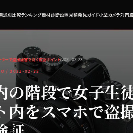
用途別比較
ランキング
機材診断
設置見積
発見ガイド
小型カメラ対策
ーターで盗撮被害を防ぐ確認ポイント
›
2021-02-22
FO /
2021-02-22
内の階段で女子生
ト内をスマホで盗
検証