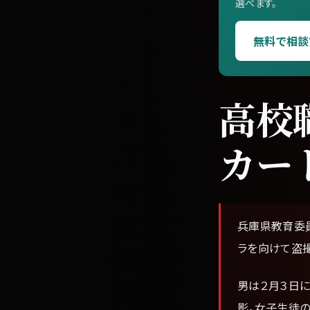
選べます。
無料で相談
高校
カー
兵庫県教育委
ラを向けて盗撮
男は２月３日
影。女子生徒