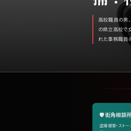
高校職員の男
の県立高校で
れた事務職員の
🛡️ 街角相談所
盗撮被害・ストー