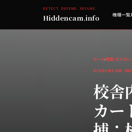
DETECT. DEFEND. SECURE.
機種一覧
Hiddencam.info
ホーム
›
階段・エスカレ
HIDDENCAM.IN
校舎
カー
捕：