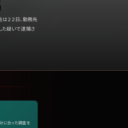
会は２２日、勤務先
した疑いで逮捕さ
自分に合った調査を