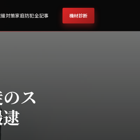
機材診断
盗撮対策
家庭防犯
全記事
徒のス
撮逮