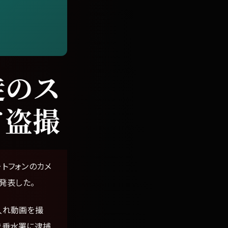
徒のス
て盗撮
トフォンのカメ
発表した。
入れ動画を撮
で垂水署に逮捕