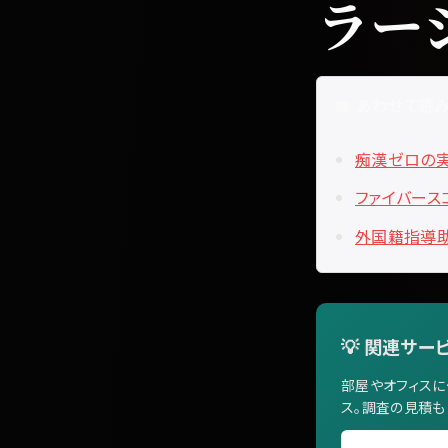
ラー
📖 あわせて読
痴漢ゼロの
ファイバース
外国籍指導
💡 関連サー
部屋やオフィスに
ス。調査の見積も