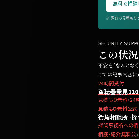
無料で相談
※ 調査の見積もりは
SECURITY SUPP
この状況
不安を「なんとなく
こでは記事内容に
24時間受付
盗聴器発見11
見積もり無料・24
見積もり無料
公式
街角相談所 -探
探偵事務所への相
相談・紹介無料
公