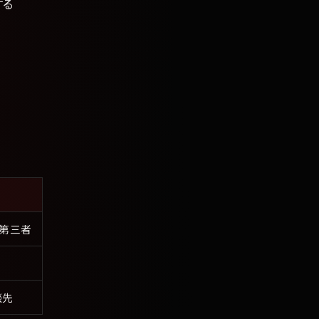
する
る第三者
談先