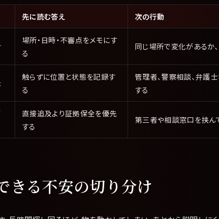
先に読む答え
次の行動
場所・日時・不審点をメモにす
け
同じ場所で変化があるか
る
触らずに位置と状態を記録す
管理者、警察相談、弁護士
た
る
する
が
直接追及より証拠保全を優先
第三者や相談窓口を挟ん
する
でできる不安の切り分け