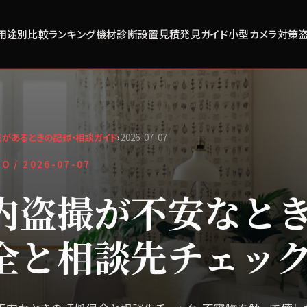
用途別比較
ランキング
機材診断
設置見積
発見ガイド
小型カメラ対策
があるときの記録・相談ガイド
›
2026-07-07
FO /
2026-07-07
内盗撮が不安なと
全と相談先チェッ