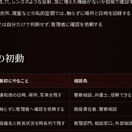
、穴、レンズのような反射、急に増えた機器がないか目視で確認
脱衣所、寝室などの私的空間では、触らずに場所と日時を記録する
では自分だけで判断せず、管理者に確認を依頼する
の初動
最初にやること
相談先
違和感の日時、場所、写真を残す
警察相談、弁護士、信頼でき
触らずに管理者へ確認を依頼する
施設責任者、警察相談
設備名と発見状況を時系列で残す
管理部門、相談窓口、外部相