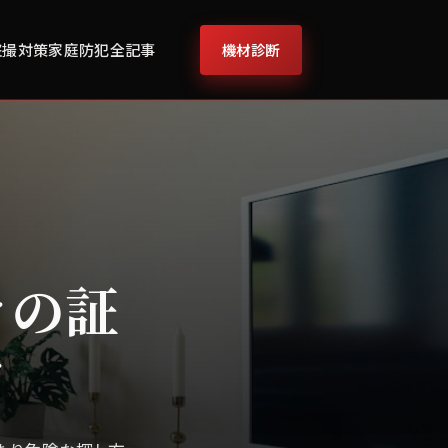
機材診断
盗撮対策
家庭防犯
全記事
きの証
ク