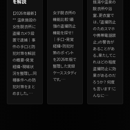
を解説
銭湯や温泉の
脱衣所や浴
女子脱衣所の
【2026年最新】
室、更衣室で
機能比較！最
** 温泉施設の
は、「盗撮防止
強の盗撮防止
女性脱衣所に
のためスマホ
機能を探せ！
盗撮カメラ設
や携帯電話禁
｜手口・発覚
置で逮捕｜事
止」の警告が
経緯・防犯対
件の手口と防
あることがあ
策のポイント
犯対策を解説
る。果たしてこ
を2026年版で
の概要・発覚
れはどの程度
整理した実録
経緯・現場状
盗撮防止に効
ケーススタディ
況を整理し、同
果があるのだ
です。
…
種事件への防
ろうか？ 何度
犯対策をまと
も言います！こ
めました。
…
んなに
…