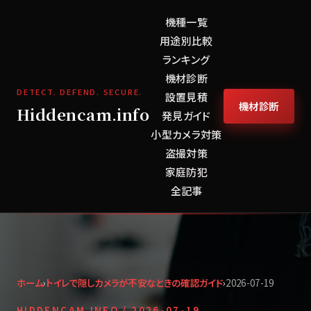
機種一覧
用途別比較
ランキング
機材診断
DETECT. DEFEND. SECURE.
設置見積
機材診断
Hiddencam.info
発見ガイド
小型カメラ対策
盗撮対策
家庭防犯
全記事
ホーム
›
トイレで隠しカメラが不安なときの確認ガイド
›
2026-07-19
HIDDENCAM.INFO /
2026-07-19