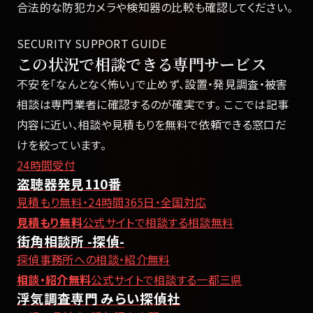
合法的な防犯カメラや検知器の比較も確認してください。
SECURITY SUPPORT GUIDE
この状況で相談できる専門サービス
不安を「なんとなく怖い」で止めず、設置・発見調査・被害
相談は専門業者に確認するのが確実です。 ここでは記事
内容に近い、相談や見積もりを無料で依頼できる窓口だ
けを絞っています。
24時間受付
盗聴器発見110番
見積もり無料・24時間365日・全国対応
見積もり無料
公式サイトで相談する
相談無料
街角相談所 -探偵-
探偵事務所への相談・紹介無料
相談・紹介無料
公式サイトで相談する
一都三県
浮気調査専門 みらい探偵社