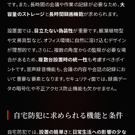
です。また、長時間の会議や作業の記録が必要なため、
大
容量のストレージ
と
長時間録画機能
が求められます。
設置面では、
目立たない偽装性
が重要です。観葉植物型
や文房具型など、オフィス環境に自然に溶け込むデザイン
が理想的です。さらに、複数の角度からの監視が必要な場
合があるため、
複数台設置時の統一性
も考慮すべきポイ
ントです。音声録音機能も、会議の内容や会話の記録にお
いて重要な要素となります。セキュリティ面では、録画デー
タの暗号化や不正アクセス防止機能も欠かせません。
自宅防犯に求められる機能と条件
自宅防犯では、
設置の簡単さ
と
日常生活への影響の少な