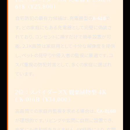
618（¥25,800）
自宅防犯の最有力候補は、充電器型の
A-618
で
す。どの家庭にもある充電器として完璧に偽装さ
れており、コンセントに挿すだけで簡単設置が可
能。2.3K画質は家庭用として十分な解像度を提供
し、ペットの見守りや侵入者の監視に最適です。コ
スパ重視の防犯対策として、多くの家庭に選ばれ
ています。
2位：スパイダーズX 観葉植物型 4K
CK-016B（¥34,000）
高画質での家庭内監視を求める場合は、
CK-016B
が理想的です。リビングや玄関に自然に設置でき、
来客にも違和感を与えません。4K録画により、玄関