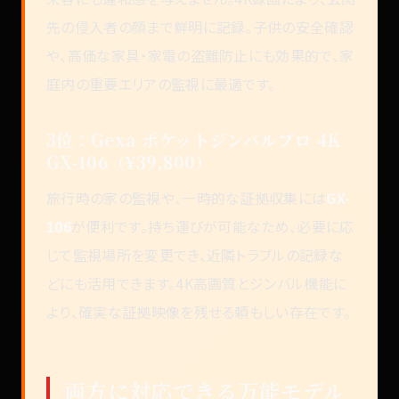
先の侵入者の顔まで鮮明に記録。子供の安全確認
や、高価な家具・家電の盗難防止にも効果的で、家
庭内の重要エリアの監視に最適です。
3位：Gexa ポケットジンバルプロ 4K
GX-106（¥39,800）
旅行時の家の監視や、一時的な証拠収集には
GX-
106
が便利です。持ち運びが可能なため、必要に応
じて監視場所を変更でき、近隣トラブルの記録な
どにも活用できます。4K高画質とジンバル機能に
より、確実な証拠映像を残せる頼もしい存在です。
両方に対応できる万能モデル