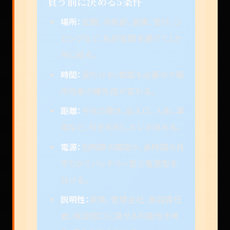
買う前に決める5条件
場所：
玄関、共有部、倉庫、受付、リ
ビングなど、私的空間を避けて1か
所に絞る。
時間：
昼だけか、夜間も必要かで暗
所性能の優先度が変わる。
距離：
手元の動き、出入口、人影、車
両など、何を判別したいか決める。
電源：
短時間の確認か、長時間の見
守りかでバッテリー型と電源型を
分ける。
説明性：
家族、管理会社、施設責任
者、相談窓口に見せる可能性を考