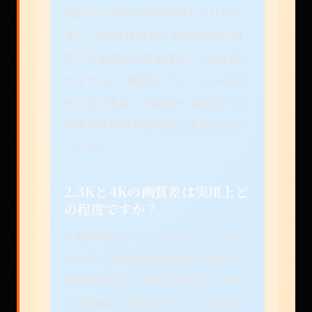
目的での使用は犯罪行為となります。
オフィスでは従業員への事前通知、自
宅では家族の同意を得ることが推奨さ
れます。また、隣家のプライバシーを侵
害しない角度での設置や、録画データ
の適切な管理も法律的に重要なポイ
ントです。
2.3Kと4Kの画質差は実用上ど
の程度ですか？
人物の特定レベルでは2.3Kでも十分
ですが、文書の内容読み取りや細かな
作業の記録には4Kが圧倒的に有利で
す。証拠能力を重視するオフィス用途で