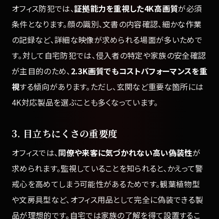
オフィス防犯では、
証拠能力を重視した4K高画質
が必須
条件となります。顔の識別、文書の内容確認、細かな作業
の記録など、詳細な映像が求められる場面が多いためで
す。対して自宅防犯では、侵入者の特定や家族の安全確認
が主目的のため、
2.3K画質でもコストパフォーマンスを重
視
する傾向があります。ただし、玄関など重要な箇所には
4K対応製品を選ぶことも多くなっています。
3. 目立ちにくさの重要度
オフィスでは、
同僚や来客に気づかれない高い偽装性
が
求められます。監視していることを知られると、かえって警
戒心を高めてしまう可能性があるためです。観葉植物型
や文房具型など、オフィス用品として完全に偽装できる製
品が理想的です。自宅では家族の了解を得て設置するこ