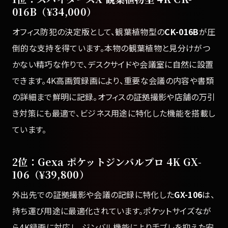
016B（¥34,000）
オフィス防犯の決定版として、観葉植物型の
CK-016B
が圧
倒的な支持を得ています。本物の観葉植物と見分けがつ
かない精巧な作りで、デスクサイドや会議室に自然に設置
できます。4K高画質録画により、重要な会議の内容や書類
の詳細まで鮮明に記録。オフィスの証拠撮影や店舗の万引
き対策にも最適で、ビジネス用途に特化した機能を搭載し
ています。
2位：Gexa ポケットジンバルプロ 4K GX-
106（¥39,800）
外出先での証拠撮影や会議の記録に特化した
GX-106
は、
持ち運び用途に最適化されています。ポケットサイズなが
ら4K録画に対応し、ジンバル機能により手ブレを抑えた安