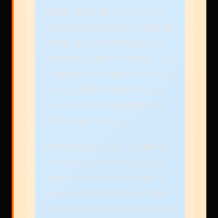
会議後に資料が動いている、ロッカー
付近で私物の位置が変わる、夜間に誰
かが席へ近づいた形跡がある。こうし
た違和感は、口頭だけでは相談しづら
く、時間が経つほど曖昧になります。だ
からこそ、設置可否を確認したうえで、
出入口や共有部の客観記録を残せる
機材が候補になります。
読者が最後に迷うのは「どの機種なら
この不安に合うのか」です。小型カメラ
は目立たなさだけで選ぶと危険です。
合法的な防犯用途で説明できる場所
に限り、画質、広角、暗所、電源、保存容