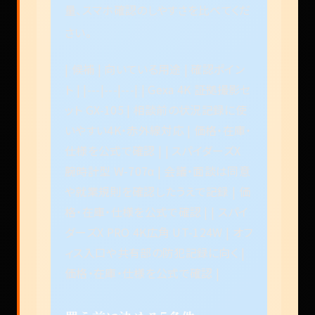
量、スマホ確認のしやすさを比べてくだ
さい。
| 候補 | 向いている用途 | 確認ポイン
ト | |---|---|---| | Gexa 4K 証拠撮影セ
ット GX-105 | 相談前の状況記録に使
いやすい4K・赤外線対応 | 価格・在庫・
仕様を公式で確認 | | スパイダーズX
腕時計型 W-707α | 会議・面談は同意
や就業規則を確認したうえで記録 | 価
格・在庫・仕様を公式で確認 | | スパイ
ダーズX PRO 4K広角 UT-124W | オフ
ィス入口や共有部の防犯記録に向く |
価格・在庫・仕様を公式で確認 |