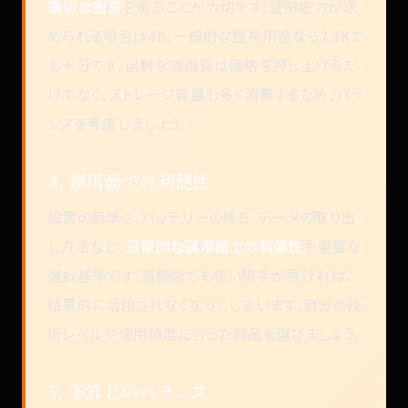
適切な画質
を選ぶことが大切です。証拠能力が求
められる場合は4K、一般的な監視用途なら2.3Kで
も十分です。過剰な高画質は価格を押し上げるだ
けでなく、ストレージ容量も多く消費するため、バラ
ンスを考慮しましょう。
4. 運用面での利便性
設置の簡単さ、バッテリーの持ち、データの取り出
し方法など、
日常的な運用面での利便性
も重要な
選択基準です。高機能でも使い勝手が悪ければ、
結果的に活用されなくなってしまいます。自分の技
術レベルや使用頻度に合った製品を選びましょう。
5. 予算とのバランス