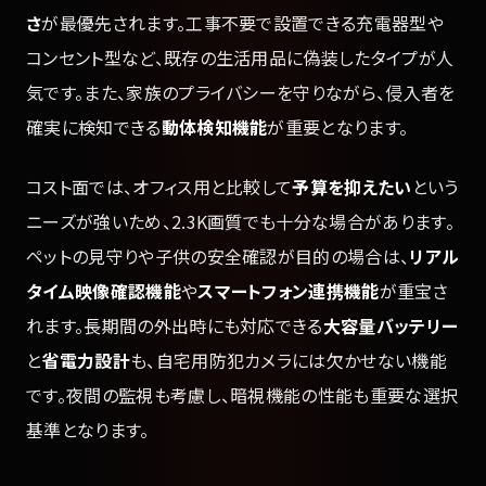
さ
が最優先されます。工事不要で設置できる充電器型や
コンセント型など、既存の生活用品に偽装したタイプが人
気です。また、家族のプライバシーを守りながら、侵入者を
確実に検知できる
動体検知機能
が重要となります。
コスト面では、オフィス用と比較して
予算を抑えたい
という
ニーズが強いため、2.3K画質でも十分な場合があります。
ペットの見守りや子供の安全確認が目的の場合は、
リアル
タイム映像確認機能
や
スマートフォン連携機能
が重宝さ
れます。長期間の外出時にも対応できる
大容量バッテリー
と
省電力設計
も、自宅用防犯カメラには欠かせない機能
です。夜間の監視も考慮し、暗視機能の性能も重要な選択
基準となります。