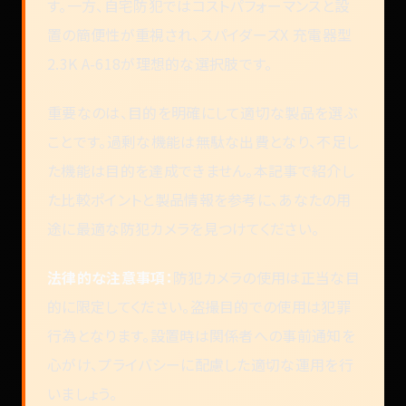
す。一方、自宅防犯ではコストパフォーマンスと設
置の簡便性が重視され、スパイダーズX 充電器型
2.3K A-618が理想的な選択肢です。
重要なのは、目的を明確にして適切な製品を選ぶ
ことです。過剰な機能は無駄な出費となり、不足し
た機能は目的を達成できません。本記事で紹介し
た比較ポイントと製品情報を参考に、あなたの用
途に最適な防犯カメラを見つけてください。
法律的な注意事項：
防犯カメラの使用は正当な目
的に限定してください。盗撮目的での使用は犯罪
行為となります。設置時は関係者への事前通知を
心がけ、プライバシーに配慮した適切な運用を行
いましょう。