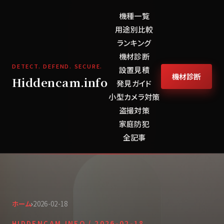
機種一覧
用途別比較
ランキング
機材診断
DETECT. DEFEND. SECURE.
設置見積
機材診断
Hiddencam.info
発見ガイド
小型カメラ対策
盗撮対策
家庭防犯
全記事
ホーム
›
2026-02-18
HIDDENCAM.INFO /
2026-02-18