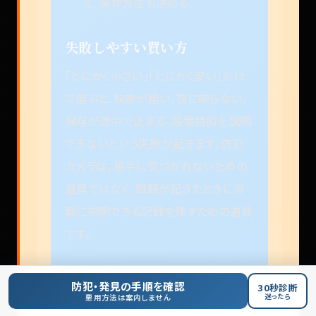
え、保存方法も決める。
失敗しやすい買い方
「とにかく小さい」「とにかく安い」だけ
で選ぶと、映像が粗い、夜に映らない、
保存が途中で止まる、設置目的を説明
できないという失敗が起きます。防犯
カメラは、相手に気づかれないための
道具ではなく、問題が起きたときに冷
静に説明できる記録を残すための道具
です。
今日やること
防犯・発見の手順を確認
30秒診断
迷ったら
悪用方法は案内しません
不安な場所を1か所に絞り、時間帯