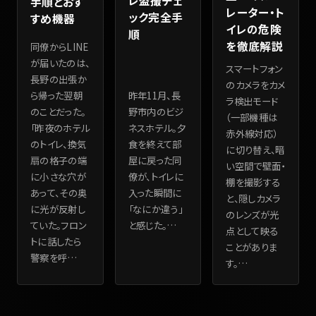
レ盗撮チェ
手順とおす
レーター・ト
ック完全手
すめ機器
イレの危険
順
を徹底解説
同僚からLINE
が届いたのは、
スマートフォン
長野の出張か
のカメラをカメ
昨年11月、長
ら帰った翌朝
ラ検出モード
野市内のビジ
のことだった。
（一部機種は
ネスホテル。夕
「昨夜のホテル
赤外線対応）
食を終えて部
のトイレ、換気
に切り替え、暗
屋に戻った同
扇の格子の端
い空間で壁面・
僚が、トイレに
に小さな穴が
棚を撮影する
入った瞬間に
あって、その奥
と、隠しカメラ
「なにか違う」
に光が反射し
のレンズが光
と感じた。
…
ていた。フロン
点として映る
トに話したら
ことがありま
警察を呼
…
す。
…