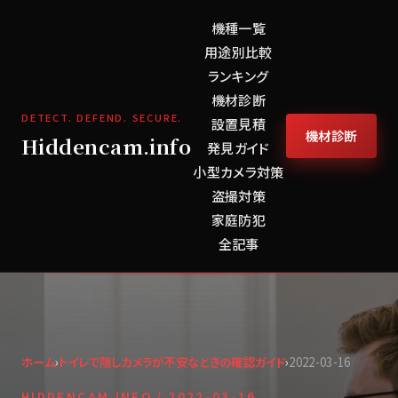
機種一覧
用途別比較
ランキング
機材診断
DETECT. DEFEND. SECURE.
設置見積
機材診断
Hiddencam.info
発見ガイド
小型カメラ対策
盗撮対策
家庭防犯
全記事
ホーム
›
トイレで隠しカメラが不安なときの確認ガイド
›
2022-03-16
HIDDENCAM.INFO /
2022-03-16