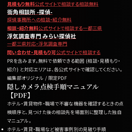
見積もり無料
公式サイトで相談する
相談無料
街角相談所 -探偵-
探偵事務所への相談・紹介無料
相談・紹介無料
公式サイトで相談する
一都三県
浮気調査専門 みらい探偵社
一都三県対応・浮気調査専門
問い合わせ・見積もり可
公式サイトで相談する
PRを含みます。無料で依頼できる範囲 (相談・見積もり・
紹介) と対応エリアは、各公式サイトで確認してください。
編集部オリジナル / 限定PDF
隠しカメラ点検手順マニュアル
【PDF】
ホテル・賃貸物件・職場で不審な機器を確認するときの点
検順序と、見つけた後の相談先を場面別に整理した独自
マニュアル。
ホテル・賃貸・職場など被害事例別の見破り手順