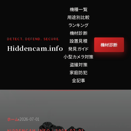
機種一覧
用途別比較
ランキング
機材診断
DETECT. DEFEND. SECURE.
設置見積
機材診断
Hiddencam.info
発見ガイド
小型カメラ対策
盗撮対策
家庭防犯
全記事
ホーム
›
2026-07-01
HIDDENCAM.INFO /
2026-07-01