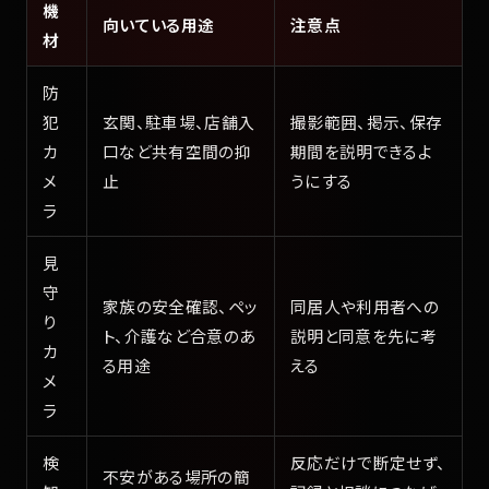
機
向いている用途
注意点
材
防
犯
玄関、駐車場、店舗入
撮影範囲、掲示、保存
カ
口など共有空間の抑
期間を説明できるよ
メ
止
うにする
ラ
見
守
家族の安全確認、ペッ
同居人や利用者への
り
ト、介護など合意のあ
説明と同意を先に考
カ
る用途
える
メ
ラ
検
反応だけで断定せず、
不安がある場所の簡