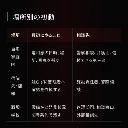
場所別の初動
場所
最初にやること
相談先
自宅・
違和感の日時、場
警察相談、弁護士、信
家庭
所、写真を残す
頼できる第三者
内
宿泊
触らずに管理者へ
施設責任者、警察相
先・店
確認を依頼する
談
舗
職場・
設備名と発見状況
管理部門、相談窓口、
学校
を時系列で残す
外部相談先