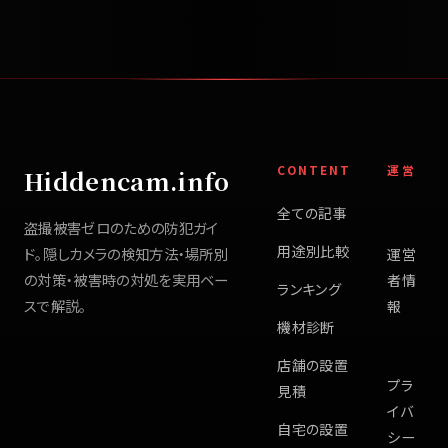
CONTENT
運営
Hiddencam.info
全ての記事
盗撮被害ゼロのための防犯ガイ
用途別比較
ド。隠しカメラの検知方法・場所別
運営
の対策・被害時の対処を実用ベー
者情
ランキング
スで解説。
報
機材診断
店舗の設置
プラ
見積
イバ
自宅の設置
シー