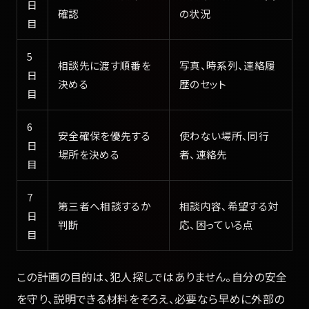
日
確認
の状況
目
5
相談先に渡す順番を
写真、時系列、連絡履
日
決める
歴のセット
目
6
安全確保を優先する
使わない場所、同行
日
場所を決める
者、連絡先
目
7
第三者へ相談するか
相談内容、希望する対
日
判断
応、困っている点
目
この計画の目的は、犯人探しではありません。自分の安全
を守り、説明できる材料をそろえ、必要なら早めに外部の