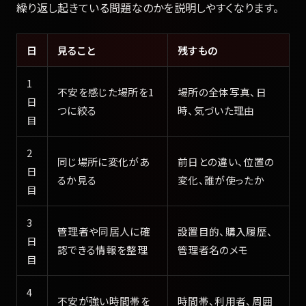
繰り返し起きている問題なのかを説明しやすくなります。
日
見ること
残すもの
1
不安を感じた場所を1
場所の全体写真、日
日
つに絞る
時、気づいた理由
目
2
同じ場所に変化があ
前日との違い、位置の
日
るか見る
変化、誰が使ったか
目
3
管理者や同居人に確
設置目的、購入履歴、
日
認できる情報を整理
管理者名のメモ
目
4
不安が強い時間帯を
時間帯、利用者、周囲