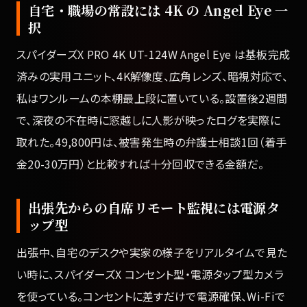
自宅・職場の常設には 4K の Angel Eye 一
択
スパイダーズX PRO 4K UT-124W Angel Eye は基板完成
済みの実用ユニット、4K解像度、広角レンズ、暗視対応で、
私はワンルームの本棚最上段に置いている。設置後2週間
で、深夜の不在時に窓越しに人影が映ったログを実際に
取れた。49,800円は、被害発生時の弁護士相談1回（着手
金20-30万円）と比較すれば十分回収できる金額だ。
出張先からの自席リモート監視には電源タ
ップ型
出張中、自宅のデスクや実家の様子をリアルタイムで見た
い時に、スパイダーズX コンセント型・電源タップ型カメラ
を使っている。コンセントに差すだけで電源確保、Wi-Fiで