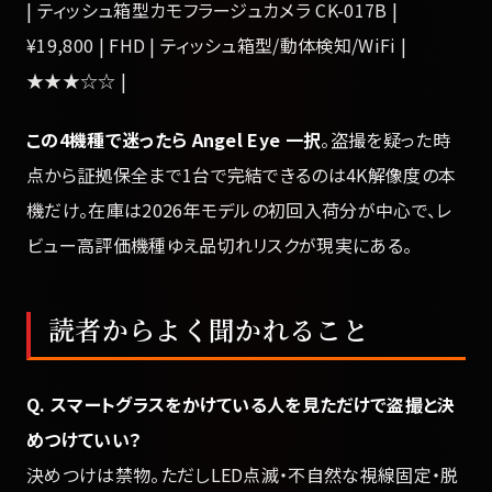
| ティッシュ箱型カモフラージュカメラ CK-017B |
¥19,800 | FHD | ティッシュ箱型/動体検知/WiFi |
★★★☆☆ |
この4機種で迷ったら Angel Eye 一択
。盗撮を疑った時
点から証拠保全まで1台で完結できるのは4K解像度の本
機だけ。在庫は2026年モデルの初回入荷分が中心で、レ
ビュー高評価機種ゆえ品切れリスクが現実にある。
読者からよく聞かれること
Q. スマートグラスをかけている人を見ただけで盗撮と決
めつけていい？
決めつけは禁物。ただしLED点滅・不自然な視線固定・脱