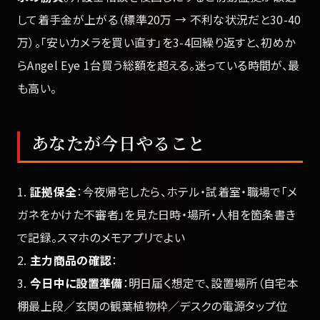
して着手金が上がる（標準20万 → 不利な状況だと30-40
万）。「安いカメラを買い直す」を3-4回繰り返すと、初めか
らAngel Eye 1台買う総額を超える。迷っている時間が、最
も高い。
あなたが今日やること
1.
証拠保全
：今夜帰宅したら、ホテル・試着室・職場で「メ
ガネをかけた不審者」を見た日時・場所・人相を箇条書き
で記録。スマホのメモアプリでよい
2.
主力商品の確認
：
3.
今日中に設置準備
：明日届く想定で、設置場所（自宅本
棚最上段／玄関の観葉植物枠／デスクの電源タップ位