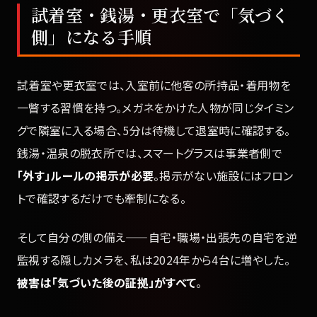
試着室・銭湯・更衣室で「気づく
側」になる手順
試着室や更衣室では、入室前に他客の所持品・着用物を
一瞥する習慣を持つ。メガネをかけた人物が同じタイミン
グで隣室に入る場合、5分は待機して退室時に確認する。
銭湯・温泉の脱衣所では、スマートグラスは事業者側で
「外す」ルールの掲示が必要
。掲示がない施設にはフロン
トで確認するだけでも牽制になる。
そして自分の側の備え——自宅・職場・出張先の自宅を逆
監視する隠しカメラを、私は2024年から4台に増やした。
被害は「気づいた後の証拠」がすべて
。