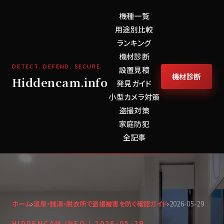
機種一覧
用途別比較
ランキング
機材診断
DETECT. DEFEND. SECURE.
設置見積
機材診断
Hiddencam.info
発見ガイド
小型カメラ対策
盗撮対策
家庭防犯
全記事
ホーム
›
温泉・銭湯・脱衣所で盗撮被害を防ぐ確認ガイド
›
2026-05-29
HIDDENCAM.INFO /
2026-05-29