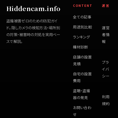
CONTENT
運営
Hiddencam.info
全ての記事
盗撮被害ゼロのための防犯ガイ
用途別比較
ド。隠しカメラの検知方法・場所別
運営
の対策・被害時の対処を実用ベー
者情
ランキング
スで解説。
報
機材診断
店舗の設置
プラ
見積
イバ
自宅の設置
シー
費用
盗聴・盗撮
利用
器の発見
規約
お問い合わ
せ