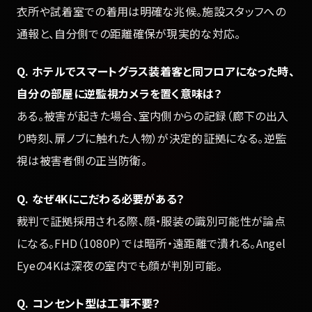
衣所や試着室での着用は明確な兆候。施設スタッフへの
通報と、自分側での距離確保が現実的な対応。
Q. ホテルでスマートグラス装着客と同フロアになった時、
自分の部屋に逆監視カメラを置く意味は？
ある。被害が起きた場合、室内側からの記録（廊下の出入
り時刻、扉ノブに触れた人物）が決定的証拠になる。逆監
視は被害者側の正当防衛。
Q. なぜ4Kにこだわる必要がある？
裁判で証拠採用される際、顔・服装の識別可能性が論点
になる。FHD（1080P）では暗所・遠距離で潰れる。Angel
Eyeの4Kは深夜の室内でも顔が判別可能。
Q. コンセント型は工事不要？