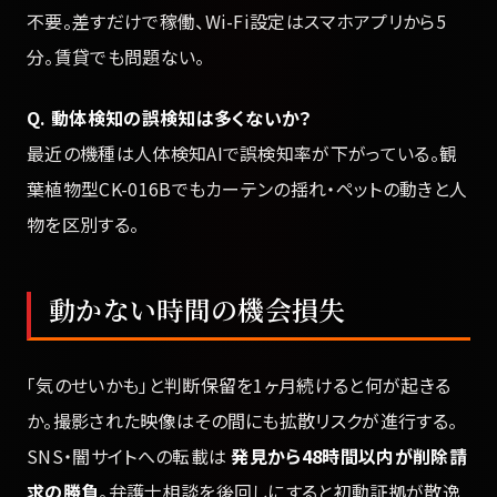
不要。差すだけで稼働、Wi-Fi設定はスマホアプリから5
分。賃貸でも問題ない。
Q. 動体検知の誤検知は多くないか？
最近の機種は人体検知AIで誤検知率が下がっている。観
葉植物型CK-016Bでもカーテンの揺れ・ペットの動きと人
物を区別する。
動かない時間の機会損失
「気のせいかも」と判断保留を1ヶ月続けると何が起きる
か。撮影された映像はその間にも拡散リスクが進行する。
SNS・闇サイトへの転載は
発見から48時間以内が削除請
求の勝負
。弁護士相談を後回しにすると初動証拠が散逸