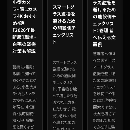
小型カメ
ラス盗撮を
スマートグ
ラ・隠しカメ
避けるため
ラス盗撮を
ラ4K おすす
の施設側チ
避けるため
め4選
ェックリス
の施設側チ
【2026年最
ト：管理者
ェックリス
新版】職場・
へ伝える文
ト
自宅の盗撮
面例
対策も解説
管理者へ伝え
る文面例｜ス
スマートグラス
警察に相談す
マートグラス
盗撮を避ける
る前に、知って
盗撮を避ける
ための施設側
おくべきことが
ための施設側
チェックリス
ある。小型カメ
チェックリスト
ト。不審物を触
ラ・隠しカメラ
を最初にやる
って壊したり危
の技術は2026
ことは、危険な
険な探し方を
年現在、4K画
探索ではなく、
したりせず、確
質・長時間待
状況を壊さず
認、記録、相談
機・赤外線撮
記録して相談
へ進むための
影と驚くほど
できる形に整
防犯ガイドで