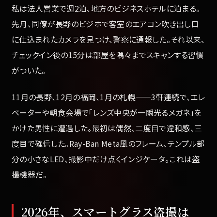
私は法人営業で週2泊、地方のビジネスホテルに泊まる。
先月、同僚が長野のビジホで客室のエアコン吹き出し口
に仕込まれたカメラを見つけ、警察に通報した。それ以来、
チェックイン後の15分は部屋を隅々までスキャンする習慣
がついた。
11月の長野、12月の福岡、1月の札幌——3軒連続で、エレ
ベーターや朝食会場で「レンズ中央が一瞬光るメガネ」を
かけた男性に遭遇した。最初は偶然、二度目で違和感、三
度目で確信した。Ray-Ban Meta風のフレーム、テンプル部
分の小さなLED、撮影中だけ点くインジケータ。これは盗
撮機器だ。
2026年、スマートグラス盗撮は